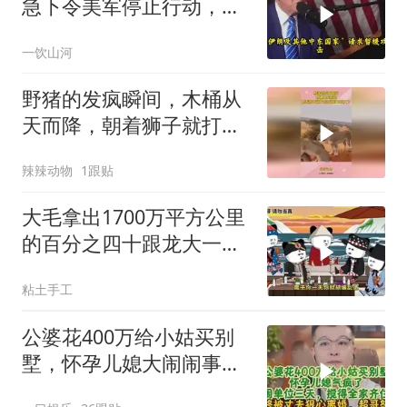
急下令美军停止行动，他
认清了残酷的现实！
一饮山河
野猪的发疯瞬间，木桶从
天而降，朝着狮子就打去
知道自己玩大了
辣辣动物
1跟贴
大毛拿出1700万平方公里
的百分之四十跟龙大一起
开发[震惊][震惊]
粘土手工
公婆花400万给小姑买别
墅，怀孕儿媳大闹闹事，
被老公狠心离婚