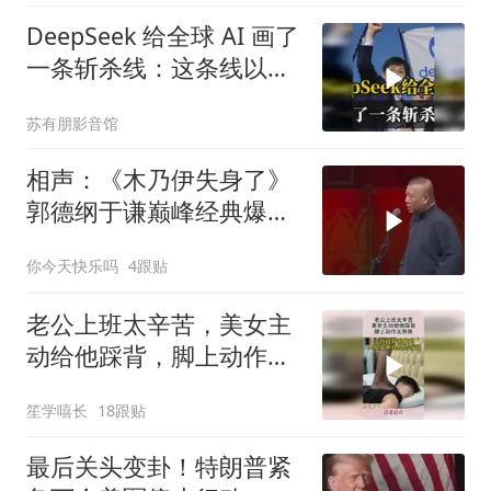
DeepSeek 给全球 AI 画了
一条斩杀线：这条线以下
的，趁早都别干了！
苏有朋影音馆
相声：《木乃伊失身了》
郭德纲于谦巅峰经典爆笑
相声太搞笑太逗了
你今天快乐吗
4跟贴
老公上班太辛苦，美女主
动给他踩背，脚上动作太
熟练！
笙学嘻长
18跟贴
最后关头变卦！特朗普紧