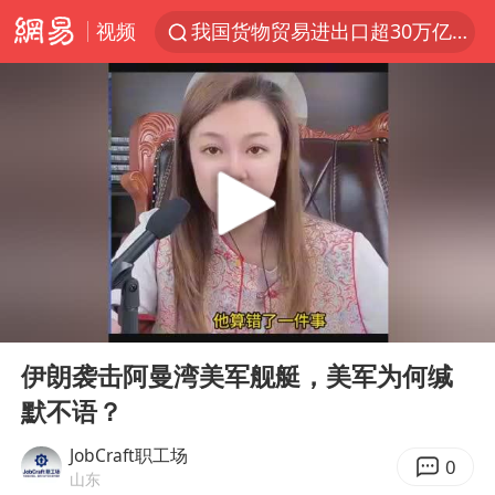
视频
我国货物贸易进出口超30万亿元
泰国枪击案凶手先杀祖父母后行凶
台风“白海豚”体型变大！环流面积接近13个浙江那么大
东航新规：提前14天可免费退改签
泰国校园枪击案死亡人数升至7人
女子开一天一夜空调后二氧化碳中毒
汪峰阻止14岁女儿买大牌
00:00
12:33
河南某医院2.33亿工程串标案细节披露
Play
Ent
full
李云泽严重违纪违法
伊朗袭击阿曼湾美军舰艇，美军为何缄
默不语？
国防部：坚决反制任何闹海挑衅图谋
王力宏演唱会黄牛带观众藏匿被查获
JobCraft职工场
0
山东