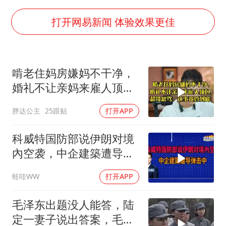
四川宜宾市高县发生4.9级地震
江苏发布台风蓝色预警
打开网易新闻 体验效果更佳
“立秋的第一杯奶茶”又爆单了
陕西省委书记赶赴柞水县杏坪镇
啃老住妈房嫌妈不干净，
女孩摆摊卖菌子时收到北大通知书
婚礼不让亲妈来雇人顶
东方之约 相约未来
包，超哥怒骂
胖达公主
25跟贴
打开APP
科威特国防部说伊朗对境
內空袭，中企建築遭导弹
击中｜介文汲.谢寒冰.张
蛙哇WW
打开APP
延廷｜辣晚报20260806
毛泽东出题没人能答，陆
定一妻子说出答案，毛主