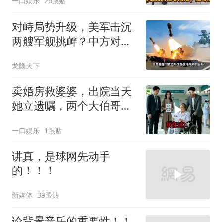
一口娱乐
26跟贴
对峙局势升级，美军击沉
两艘军舰挑衅？中方对美
亮出“杀手锏”
龙隐天下
卖婚房救婆婆，出院当天
她立遗嘱，两个大伯哥傻
眼
一口娱乐
1跟贴
讲真，是球网先动手
的！！！
新媒体
39跟贴
论背景音乐的重要性！！