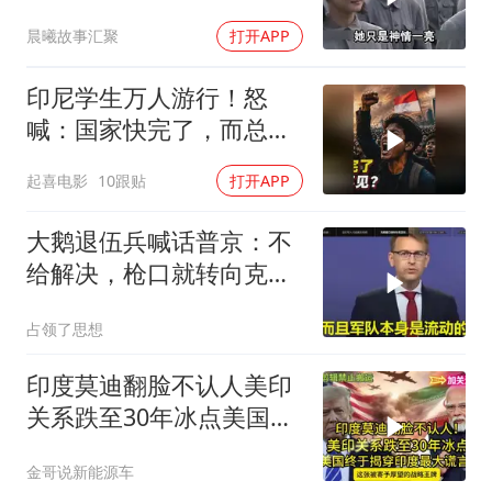
席听后高兴异常
晨曦故事汇聚
打开APP
印尼学生万人游行！怒
喊：国家快完了，而总统
却装看不见？
起喜电影
10跟贴
打开APP
大鹅退伍兵喊话普京：不
给解决，枪口就转向克里
姆林宫！
占领了思想
印度莫迪翻脸不认人美印
关系跌至30年冰点美国终
于揭穿印度zdsr
金哥说新能源车