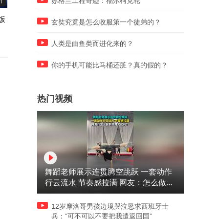
苏格兰工程奇迹：福尔柯克轮
1
00:40
00:18
饭
秦晓宇谈监狱场景
秦昊伊能静一家三口庆生
玄奘究竟是怎么收服第一个徒弟的？
人类是由鱼类而进化来的？
你的手机可能比马桶还脏？真的假的？
热门视频
舞蹈老师展示连贯腾空跳跃 一套动作
行云流水 节奏感拉满 网友：怎么做到
又舞又武的？
12岁摩洛哥男孩边境哭泣恳求西班牙士
兵：“可不可以不要把我遣返回国”