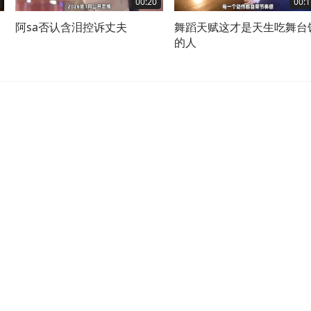
00:20
00:1
阿sa否认含泪控诉丈夫
舞蹈天赋这才是天生吃舞台
的人