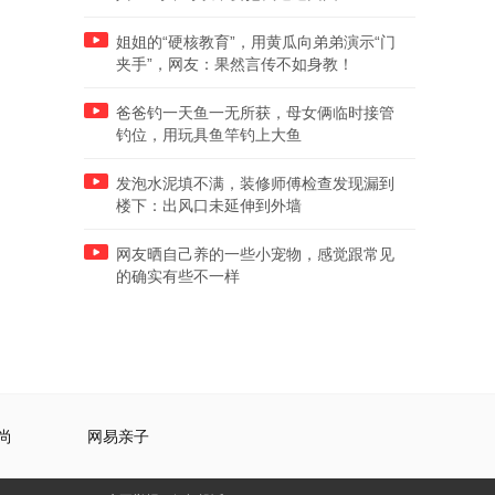
姐姐的“硬核教育”，用黄瓜向弟弟演示“门
夹手”，网友：果然言传不如身教！
爸爸钓一天鱼一无所获，母女俩临时接管
钓位，用玩具鱼竿钓上大鱼
发泡水泥填不满，装修师傅检查发现漏到
楼下：出风口未延伸到外墙
网友晒自己养的一些小宠物，感觉跟常见
的确实有些不一样
尚
网易亲子