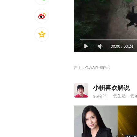
00:00
/
00:24
声明：包含AI生成内容
小輧喜欢解说
爱生活，爱
96粉丝