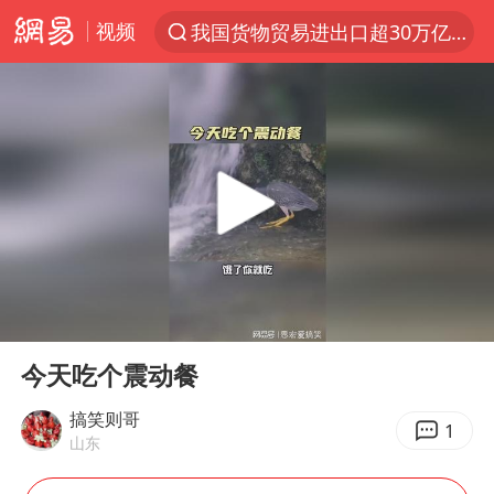
视频
我国货物贸易进出口超30万亿元
上半年我国机械工业经济运行稳中有进
官方通报教师招聘笔试前13名被淘汰
河南撤回“领导带薪错峰休假”通知
泰国枪击案凶手先杀祖父母后行凶
A股三大股指收涨
台风“白海豚”体型变大！环流面积接近13个浙江那么大
00:00
00:16
宇树科技中一签需缴款7.54万元
Play
Ent
full
泰国校园枪击案死亡人数升至7人
今天吃个震动餐
四川宜宾市高县发生4.9级地震
搞笑则哥
1
山东
“立秋的第一杯奶茶”又爆单了