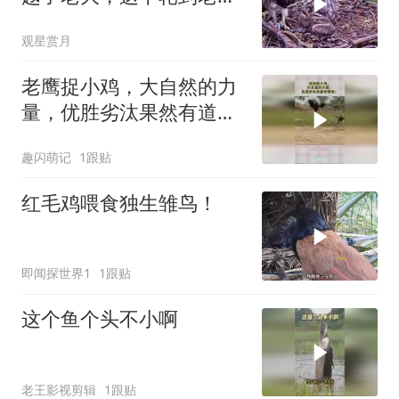
饿肚子了
观星赏月
老鹰捉小鸡，大自然的力
量，优胜劣汰果然有道
理！
趣闪萌记
1跟贴
红毛鸡喂食独生雏鸟！
即闻探世界1
1跟贴
这个鱼个头不小啊
老王影视剪辑
1跟贴