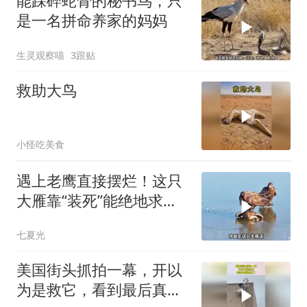
能踩碎蛇骨的秘书鸟，只
是一名拼命养家的妈妈
生灵观察喵
3跟贴
救助大鸟
小怪吃美食
遇上老鹰直接摆烂！这只
大雁靠“装死”能绝地求生
吗？
七夏光
美国街头抓拍一幕，开以
为是救它，看到最后真相