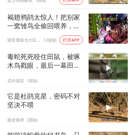
蓝少动物解说
1跟贴
打开APP
褐翅鸦鹃太惊人！把别家
一窝雏鸟全偷回喂养，自
家宝宝幸福又暖心
寝室显眼包大队长
12跟贴
打开APP
毒蛇死死咬住田鼠，被啄
木鸟戳眼，最后一幕田鼠
终于得救
贞吟搞笑
1跟贴
它是杜鹃克星，密码不对
坚决不喂
顽皮狐狸
2跟贴