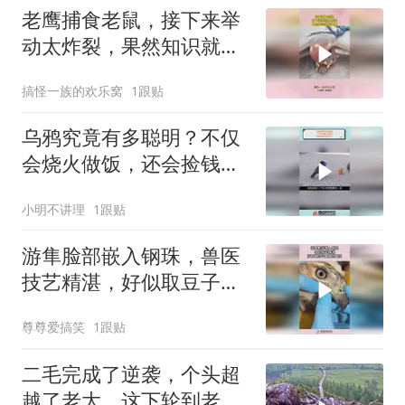
老鹰捕食老鼠，接下来举
动太炸裂，果然知识就是
力量！
搞怪一族的欢乐窝
1跟贴
乌鸦究竟有多聪明？不仅
会烧火做饭，还会捡钱养
活主人
小明不讲理
1跟贴
游隼脸部嵌入钢珠，兽医
技艺精湛，好似取豆子般
成功取出！
尊尊爱搞笑
1跟贴
二毛完成了逆袭，个头超
越了老大，这下轮到老大