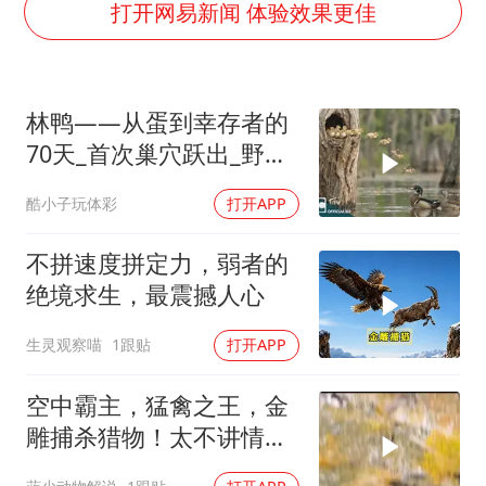
国防部：中国军队坚决反制任何闹海挑衅图谋
打开网易新闻 体验效果更佳
台湾海峡南口北上船舶实施交通管制
方程豹钛9新车申报
林鸭——从蛋到幸存者的
瑞众保险员工爆料公司违规行为
70天_首次巢穴跃出_野生
向鹏0-3不敌张本智和
动物电影故事
酷小子玩体彩
打开APP
命案逃犯躲进深山21年活得像野人
Meta重新支棱起来了吗
不拼速度拼定力，弱者的
东方之约 相约未来
绝境求生，最震撼人心
生灵观察喵
1跟贴
打开APP
空中霸主，猛禽之王，金
雕捕杀猎物！太不讲情面
了！