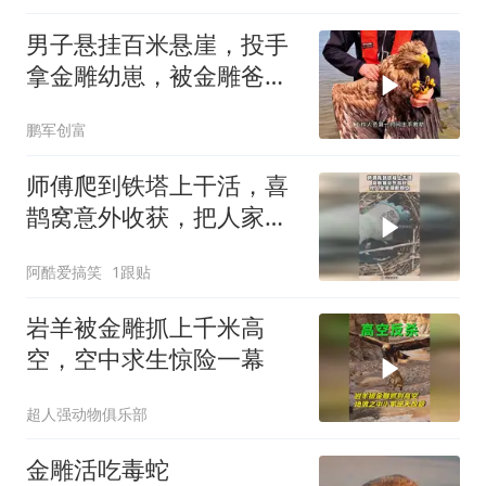
男子悬挂百米悬崖，投手
拿金雕幼崽，被金雕爸爸
发现！
鹏军创富
师傅爬到铁塔上干活，喜
鹊窝意外收获，把人家家
底都掏空！
阿酷爱搞笑
1跟贴
岩羊被金雕抓上千米高
空，空中求生惊险一幕
超人强动物俱乐部
金雕活吃毒蛇