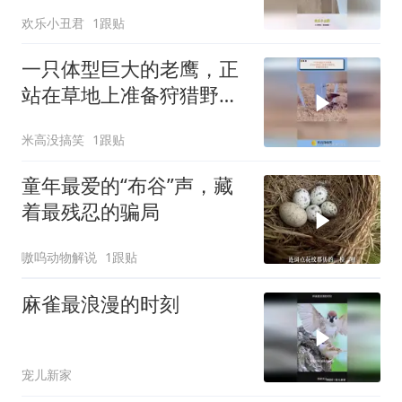
了
欢乐小丑君
1跟贴
一只体型巨大的老鹰，正
站在草地上准备狩猎野
免，却被游隼袭击
米高没搞笑
1跟贴
童年最爱的“布谷”声，藏
着最残忍的骗局
嗷呜动物解说
1跟贴
麻雀最浪漫的时刻
宠儿新家