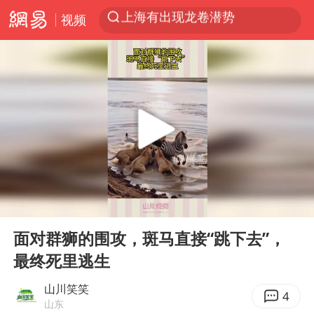
上海有出现龙卷潜势
视频
跨界融合拉长夏日经济消费链条
南京发布暴雨黄色预警
上海：5号线16号线浦江线全线停运
白海豚逼近浙闽沿海
国足U17与阿森纳决赛取消 并列冠军
王艺迪2-4不敌张本美和止步4强
刘畊宏加盟《披荆斩棘》
00:00
00:09
白海豚5次眼壁置换
Play
Ent
full
面对群狮的围攻，斑马直接“跳下去”，
王艺迪无缘横滨赛决赛
最终死里逃生
杭州部分地铁高架段临时停运
山川笑笑
4
2025年小学教师减少13.19万
山东