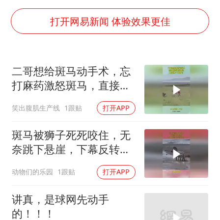
白海豚或提早3小时登陆
打开网易新闻 体验效果更佳
上海大部迎大暴雨
《龙餐馆》 冲奖
武契奇会见泽连斯基有何意图
二哥想给斑马动手术，忘
“伊斯兰版北约”出现
打麻药激怒斑马，直接被
一脚踢飞
以军士兵把枪口对准中国记者
笑出腹肌生产线
1跟贴
打开APP
构建更高水平的全民健身公共服务体系
斑马被狮子死死咬住，无
奈跳下悬崖，下幕反转来
的猝不及防
动物们的乐园
1跟贴
打开APP
讲真，是球网先动手
的！！！