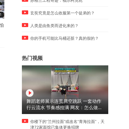
苏格兰工程奇迹：福尔柯克轮
玄奘究竟是怎么收服第一个徒弟的？
1
03:39
03:26
怕
特朗普自曝伊朗底牌？错了，
特朗普连发7条推文庆祝胜
人类是由鱼类而进化来的？
他是在逼伊朗认输
利，24小时后被打脸：谁在
戏？
你的手机可能比马桶还脏？真的假的？
热门视频
舞蹈老师展示连贯腾空跳跃 一套动作
行云流水 节奏感拉满 网友：怎么做到
又舞又武的？
你楼下的“兰州拉面”或改名“青海拉面”，天
津72家面馆已集体更换招牌