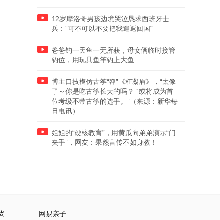
12岁摩洛哥男孩边境哭泣恳求西班牙士
兵：“可不可以不要把我遣返回国”
爸爸钓一天鱼一无所获，母女俩临时接管
钓位，用玩具鱼竿钓上大鱼
博主口技模仿古筝“弹”《枉凝眉》，“太像
了～你是吃古筝长大的吗？”“或将成为首
位考级不带古筝的选手。”（来源：新华每
日电讯）
姐姐的“硬核教育”，用黄瓜向弟弟演示“门
夹手”，网友：果然言传不如身教！
尚
网易亲子