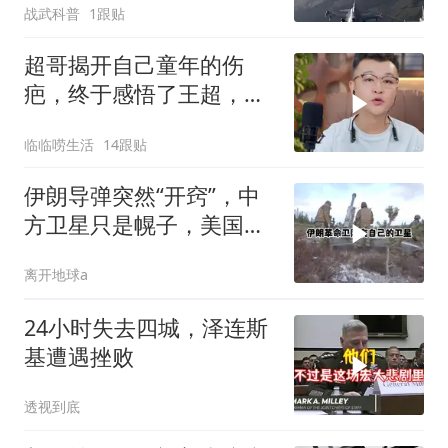
战武科普
1跟贴
超哥揭开自己童年的伤
疤，终于感悟了王超，他
决定接妈妈回来养老
临临唠生活
14跟贴
伊朗导弹突然“开窍”，中
方卫星只是幌子，美国真
正怕的是两件事
离开地球a
24小时失去四城，泽连斯
基遭遇挫败
透视到底