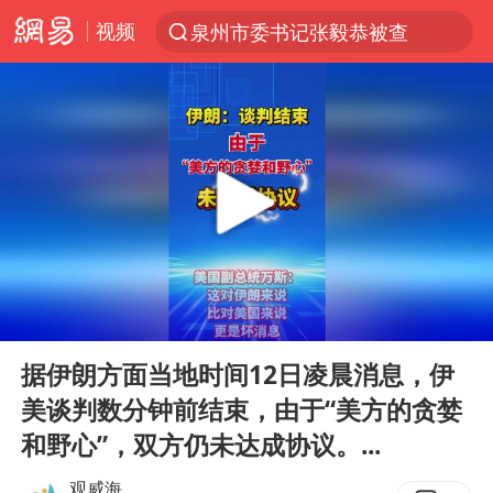
视频
泉州市委书记张毅恭被查
“电影+”如何激发千亿级消费新活力？
全球首个长时储能一体化产业园量产
中国女篮70-67险胜尼日利亚女篮
上海：台风白海豚或将带来龙卷风
四川宜宾市高县4.9级地震致1人死亡
名创优品回应女子吐槽内裤质量差
00:00
00:05
台风白海豚已进入24小时警戒线
Play
Ent
full
中巨芯：上半年归母净利润1405.77万元
据伊朗方面当地时间12日凌晨消息，伊
美谈判数分钟前结束，由于“美方的贪婪
秋天的第一杯奶茶到底有多火
和野心”，双方仍未达成协议。...
38岁演员求职万岁山NPC成功
观威海