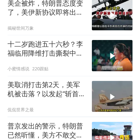
美企被炸，特朗普态度变
了，美伊新协议即将出
炉？又被中方说中了
揭秘世间万象
十二岁跑进五十六秒？李
福临用降维打击撕裂中国
田径！
小蜜情感说
220跟贴
美取消打击第2天，美军
机被击落？以发起“斩首行
动”
侃侃世界之最
普京发出的警示，特朗普
已然听懂，美方不敢交出