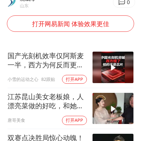
国乒男单横滨冠军赛全军覆没
0
山东
U17国足三连胜晋级明日之星半决赛
打开网易新闻 体验效果更佳
胡彦斌获《歌手2026》歌王
胜宏科技：股票交易异常波动
日本试射“战斧”导弹，国防部回应
国产光刻机效率仅阿斯麦
胡彦斌韩磊 谁帮谁
一半，西方为何反而更
东航：国内客票提前14天免费退改
慌？
小雪的运动之心
82跟贴
打开APP
夯实基础开新局
江苏昆山美女老板娘，人
漂亮菜做的好吃，和她小
喝点
唐哥美食
打开APP
双赛点决胜局惊心动魄！