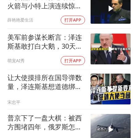
火箭与小特上演连续惊险
反转，结局舒服了
薛艳艳爱生活
打开APP
美军前参谋长断言：泽连
斯基敢打白大鹅，30天内
大乌必投降
萌宠AI秀
打开APP
让大使摸排所在国导弹数
量，泽连斯基想道德绑架
援乌国，黔驴技穷
宋忠平
普京下了一盘大棋：被西
方围堵四年，俄罗斯怎么
反倒打出了国运翻盘？