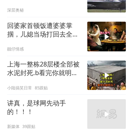
乌方最需之物
深层奥秘
回婆家首顿饭遭婆婆掌
掴，儿媳当场打回去全家
惊呆
靓仔情感
上海一整栋28层楼全部被
水泥封死.b看完你就明白
了..s
小陆搞笑日常
85跟贴
讲真，是球网先动手
的！！！
新媒体
39跟贴