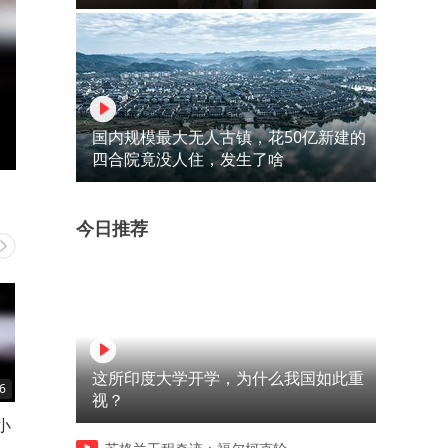
国内规模最大无人古镇，花50亿新建的
四合院竟没人住，发生了啥
今日推荐
这所印度大学开学，为什么我国如此重
6
14:29
11:05
视？
小
农民工帮富婆打麻将不料打的
隐藏学霸扮猪吃老虎考88分
太大都是拿钱不当钱的人
为图个吉利