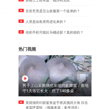
苏格兰工程奇迹：福尔柯克轮
玄奘究竟是怎么收服第一个徒弟的？
人类是由鱼类而进化来的？
你的手机可能比马桶还脏？真的假的？
热门视频
男子上山采菌偶然发现鸡枞菌窝，原地
守1天等它长大：挖了140多朵
美国渔民钓获鲨鱼徒手将其拽回大海 目击
者直呼震惊 （视频来源：参考消息）