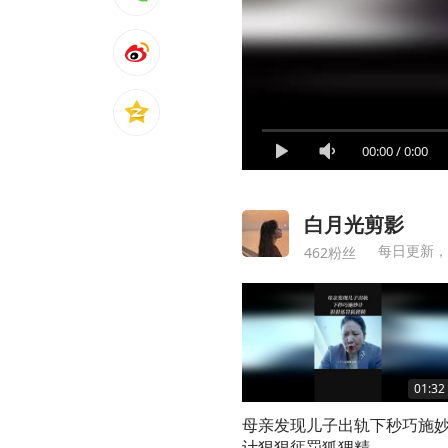
00:00
/
0:00
白月光剪影
每日更新，
462粉丝
01:32
母亲发现儿子出轨下秒巧施
计狠狠惩罚狐狸精