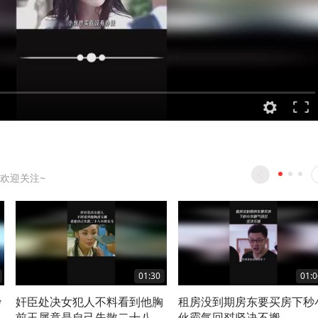
欢迎关注~
01:30
01:0
妙
奸臣处决女犯人不料看到他胸
租房没到期房东要买房下秒
前玉属竟是自己失散二十八年
伙霸气回怼坚决不搬