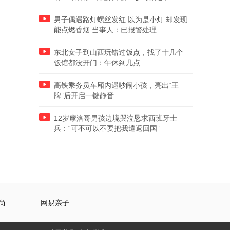
男子偶遇路灯螺丝发红 以为是小灯 却发现
能点燃香烟 当事人：已报警处理
东北女子到山西玩错过饭点，找了十几个
饭馆都没开门：午休到几点
高铁乘务员车厢内遇吵闹小孩，亮出“王
牌”后开启一键静音
12岁摩洛哥男孩边境哭泣恳求西班牙士
兵：“可不可以不要把我遣返回国”
尚
网易亲子