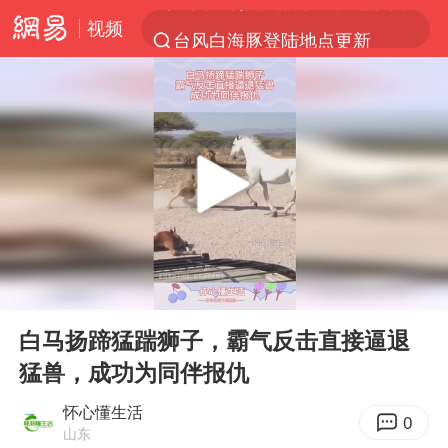
视频
台风白海豚登陆地点更新
以“新”破局 首发经济点亮城市消费活力
看守所辅警收受10万获刑1年
台风白海豚进入48小时警戒线
陈熠被张本美和连扳三局逆转
李亚鹏向地铁吐血女孩捐99999元
多地要求领导干部带头休假
00:00
00:12
感觉全东北都在等7号
Play
Ent
full
中方回应是否在太平洋海底开采稀土
白马扬蹄猛踹狮子，霸气反击直接逼退
猛兽，成功为同伴报仇
27岁女子成组织卖淫集团主犯被通缉
法国将禁止“未经同意的电话营销”
怀心懂生活
0
山东