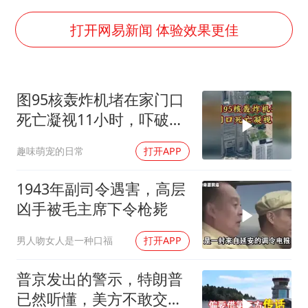
80后女柜员逆袭成4200亿银行副行长
女子利用漏洞0元薅走3000多件家电
打开网易新闻 体验效果更佳
宇树科技 打新
今年已有4位周星驰电影配角去世
图95核轰炸机堵在家门口
房主任回应争议
死亡凝视11小时，吓破胆
把党建设得更加坚强有力
的日本多绝望？
趣味萌宠的日常
打开APP
41岁女子为鼓励女儿考上985研究生
奋进开新局 实干挑大梁
1943年副司令遇害，高层
凶手被毛主席下令枪毙
男人吻女人是一种口福
打开APP
普京发出的警示，特朗普
已然听懂，美方不敢交出