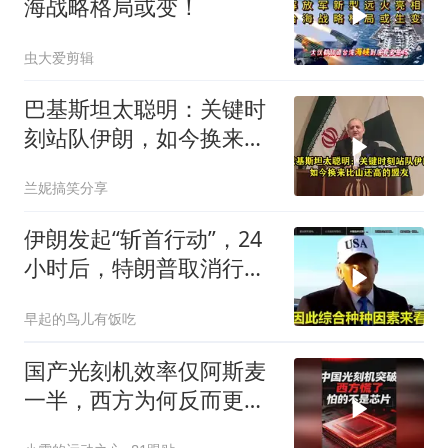
海战略格局或变！
虫大爱剪辑
巴基斯坦太聪明：关键时
刻站队伊朗，如今换来比
山还高的盟友
兰妮搞笑分享
伊朗发起“斩首行动”，24
小时后，特朗普取消行
动？美开始撤侨
早起的鸟儿有饭吃
国产光刻机效率仅阿斯麦
一半，西方为何反而更
慌？