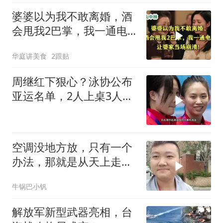
婆婆以为我不敢离婚，酒
会甩我2巴掌，我一通电
话让婆家当场懵了
华庭讲美食
2跟贴
周继红下狠心？泳协公布
亚运名单，2人上桌3人下
桌，全红婵
空调没地方放，只有一个
办法，那就是从天上走，
老师傅一招拿下
牛锅巴小钒
解放军新型武器亮相，台