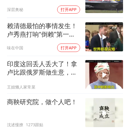
乌方最需之物
深层奥秘
打开APP
赖清德最怕的事情发生！
卢秀燕打响“倒赖”第一
枪，美国趁火打劫
味在中国
打开APP
印度这回丢人丢大了！拿
卢比跟俄罗斯做生意，结
果人家嫌烂手里
王姐懒人家常菜
商鞅研究院，做个人吧！
沈述慢撩
1273跟贴