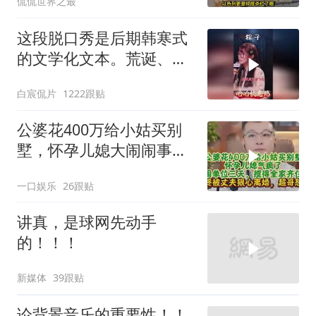
侃侃世界之最
这段脱口秀是后期韩寒式
的文学化文本。荒诞、激
愤又温暖
白宸侃片
1222跟贴
公婆花400万给小姑买别
墅，怀孕儿媳大闹闹事，
被老公狠心离婚
一口娱乐
26跟贴
讲真，是球网先动手
的！！！
新媒体
39跟贴
论背景音乐的重要性！！