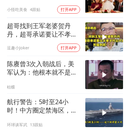
句话气晕婆婆
小怪吃美食
4跟贴
打开APP
超哥找到王军老婆贺丹
丹，超哥承诺要让不孝子
付出代价，死磕到底
逗趣小Joker
打开APP
陈赓曾3次入朝战后，美
军认为：他根本就不是来
打仗的，为什么？
枯蝶
航行警告：5时至24小
时！中方圈定禁海区，美
航母紧急后撤，黄岩岛主
环球谈军武
13跟贴
权已定