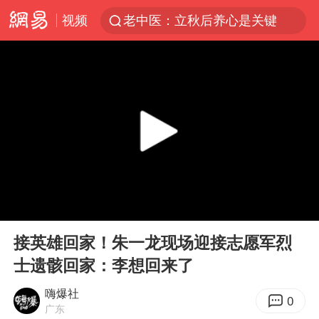
视频
老中医：立秋后养心是关键
沙特土耳其巴基斯坦签署共同防务协议
中医教你一招提升气血
四川宜宾市高县4.9级地震致1人死亡
胡彦斌韩磊 谁帮谁
台风白海豚或吞并鲸鱼 登陆地点更新
全球首个长时储能一体化产业园量产
00:00
00:35
胜宏科技：股票交易异常波动
Play
Ent
full
中巨芯：上半年归母净利润1405.77万元
接英雄回家！朱一龙现场迎接志愿军烈
士遗骸回家：李想回来了
欧阳娜娜窦靖童好搭
中国女篮70-67险胜尼日利亚女篮
嗨爆社
0
广东