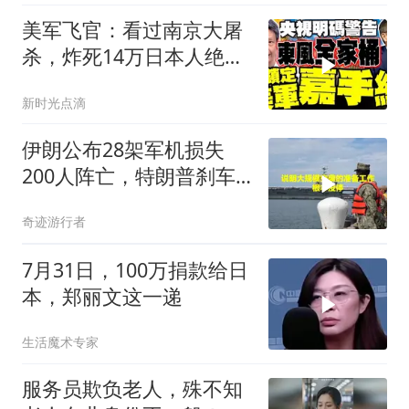
美军飞官：看过南京大屠
杀，炸死14万日本人绝不
后悔！
新时光点滴
伊朗公布28架军机损失
200人阵亡，特朗普刹车
真相曝光
奇迹游行者
7月31日，100万捐款给日
本，郑丽文这一递
生活魔术专家
服务员欺负老人，殊不知