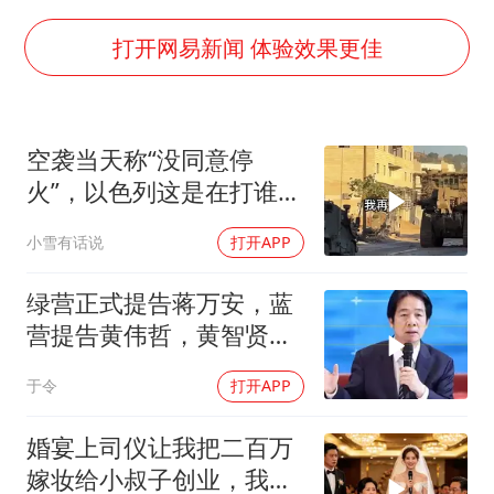
国防部：坚决反制任何闹海挑衅图谋
U17国足点球大战淘汰河床晋级决赛
打开网易新闻 体验效果更佳
“今天得有40℃了吧 为啥还不预警”
“新疆阿勒泰八月能滑雪”不实
空袭当天称“没同意停
夯实基础开新局
火”，以色列这是在打谁的
脸
小雪有话说
打开APP
绿营正式提告蒋万安，蓝
营提告黄伟哲，黄智贤不
装了？
于令
打开APP
婚宴上司仪让我把二百万
嫁妆给小叔子创业，我一