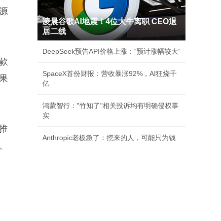
源
凌晨谷歌AI地震！4位大牛离职 CEO退
居二线
DeepSeek预告API价格上涨：“预计涨幅较大”
款
SpaceX首份财报：营收暴涨92%，AI狂烧千
果
亿
鸿蒙智行："竹知了"相关投诉均有明确侵权事
实
推
Anthropic老板急了：挖来的人，可能只为钱
、