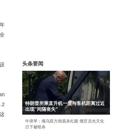
年
全
头条要闻
设
an
特朗普所乘直升机一度与客机距离过近
.2
出现"间隔丧失"
署这
牛弹琴：俄乌双方彻底杀红眼 俄官员光天化
日下被暗杀