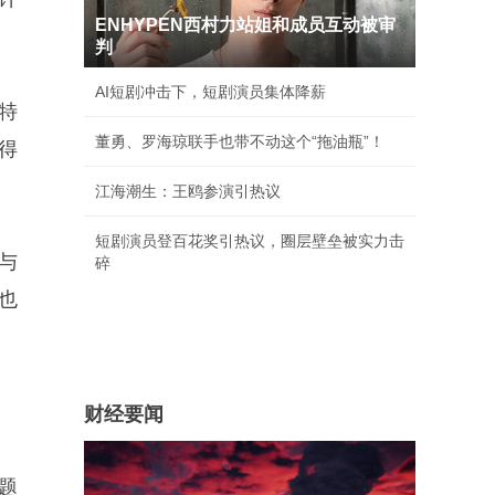
ENHYPEN西村力站姐和成员互动被审
判
AI短剧冲击下，短剧演员集体降薪
特
董勇、罗海琼联手也带不动这个“拖油瓶”！
得
江海潮生：王鸥参演引热议
短剧演员登百花奖引热议，圈层壁垒被实力击
在与
碎
也
财经要闻
题