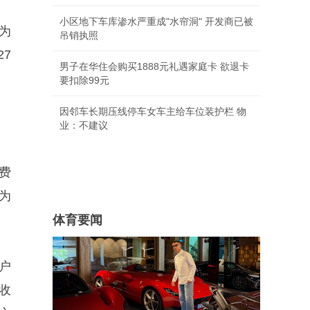
小区地下车库渗水严重成"水帘洞" 开发商已被
成为
吊销执照
27
男子在华住会购买1888元礼遇家庭卡 欲退卡
要扣除99元
因邻车长期压线停车女车主给车位装护栏 物
业：不建议
费
为
体育要闻
客户
收