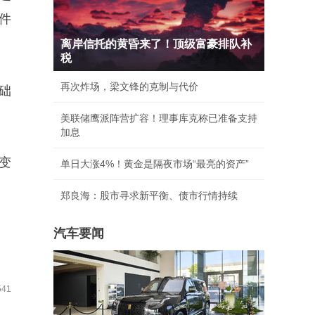
件
离岸信托的黄昏来了！顶级富豪排队补
税
再次炸场，梁文锋的克制与代价
础
美联储鹰派阵营扩容！理事库克称已准备支持
加息
变
单日大涨4%！黄金是隔夜市场“最亮的资产”
郑良海：股市寻求新平衡、债市行情持续
汽车要闻
41