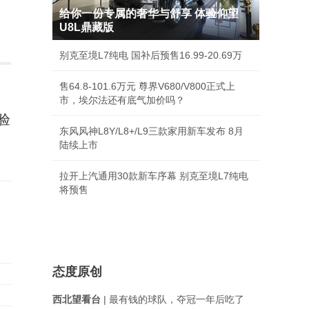
给你一份专属的奢华与舒享 体验仰望
U8L鼎藏版
别克至境L7纯电 国补后预售16.99-20.69万
售64.8-101.6万元 尊界V680/V800正式上
市，埃尔法还有底气加价吗？
验
东风风神L8Y/L8+/L9三款家用新车发布 8月
陆续上市
拉开上汽通用30款新车序幕 别克至境L7纯电
将预售
态度原创
西北望看台
| 最有钱的球队，夺冠一年后吃了