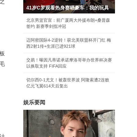
之
41岁C罗观看热身赛晒豪车：我的玩具
北京男篮官宣：前广厦两大外援布朗+桑普森
签约 新赛季剑指冲冠
迈阿密国际4-2逆转！获北美联盟杯开门红 梅
西2射1传+生涯已进921球
创板
交易！曝因凡蒂诺承诺摩洛哥举办世界杯决赛
毛
以换取支持 FIFA回应
切尔西0-1尤文！被轰世界波 阿隆索遭2连败
亿元飞翼614天后复出
娱乐要闻
设计