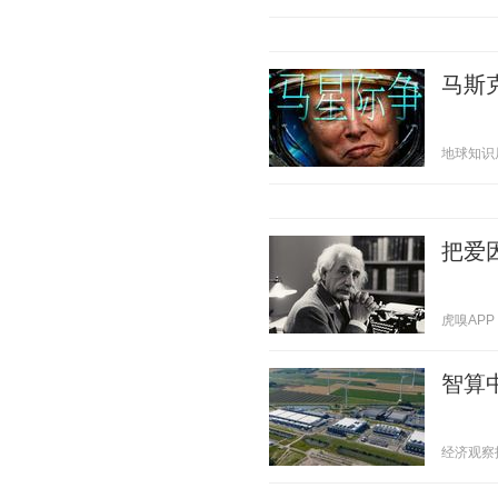
马斯克
地球知识局 2
把爱
虎嗅APP 2
智算
经济观察报 2