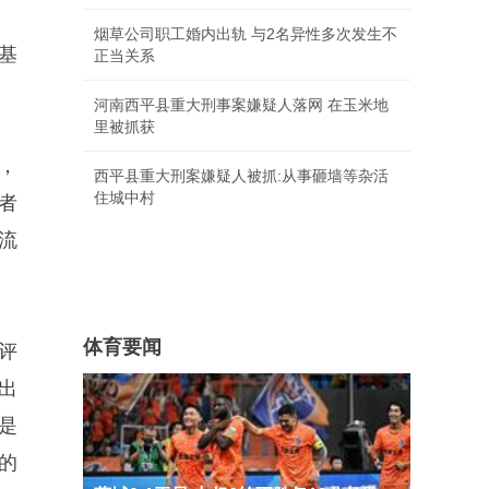
烟草公司职工婚内出轨 与2名异性多次发生不
基
正当关系
河南西平县重大刑事案嫌疑人落网 在玉米地
里被抓获
，
西平县重大刑案嫌疑人被抓:从事砸墙等杂活
住城中村
者
流
体育要闻
评
出
是
的