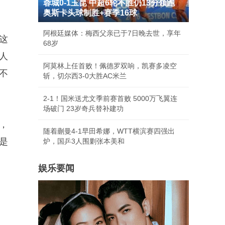
蓉城0-1玉昆 中超6轮不胜仍13分领跑
奥斯卡头球制胜+赛季16球
阿根廷媒体：梅西父亲已于7日晚去世，享年
这
68岁
人
阿莫林上任首败！佩德罗双响，凯赛多凌空
不
斩，切尔西3-0大胜AC米兰
2-1！国米送尤文季前赛首败 5000万飞翼连
场破门 23岁奇兵替补建功
，
随着蒯曼4-1早田希娜，WTT横滨赛四强出
是
炉，国乒3人围剿张本美和
娱乐要闻