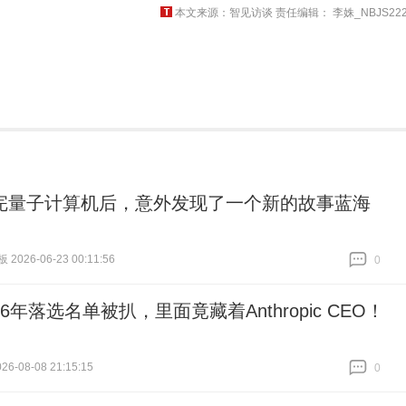
本文来源：智见访谈 责任编辑： 李姝_NBJS222
完量子计算机后，意外发现了一个新的故事蓝海
026-06-23 00:11:56
0
跟贴
0
6年落选名单被扒，里面竟藏着Anthropic CEO！
6-08-08 21:15:15
0
跟贴
0