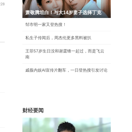
28
萧敬腾坦白！与大14岁妻子选择丁克
邹市明一家又登热搜！
私生子传闻后，周杰伦更多黑料被扒
王菲57岁生日没和谢霆锋一起过，而是飞云
南
戚薇内娱AI宣传片翻车，一日登热搜引发讨论
财经要闻