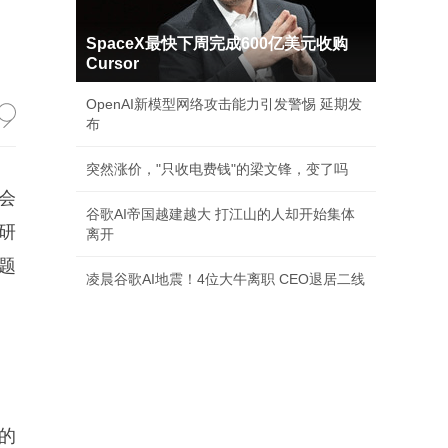
SpaceX最快下周完成600亿美元收购
Cursor
OpenAI新模型网络攻击能力引发警惕 延期发
布
突然涨价，"只收电费钱"的梁文锋，变了吗
会
谷歌AI帝国越建越大 打江山的人却开始集体
研
离开
题
凌晨谷歌AI地震！4位大牛离职 CEO退居二线
的