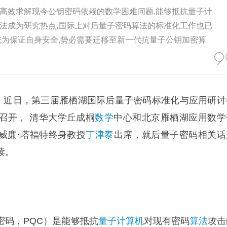
高效求解现今公钥密码依赖的数学困难问题,能够抵抗量子计
法成为研究热点,国际上对后量子密码算法的标准化工作也已
统为保证自身安全,势必需要迁移至新一代抗量子公钥加密算
道】近日，第三届雁栖湖国际后量子密码标准化与应用研讨
召开， 清华大学丘成桐
数学
中心和北京雁栖湖应用数学
威廉·塔福特终身教授
丁津泰
出席，就后量子密码相关话
读。
密码，PQC）是能够抵抗
量子计算机
对现有密码
算法
攻击