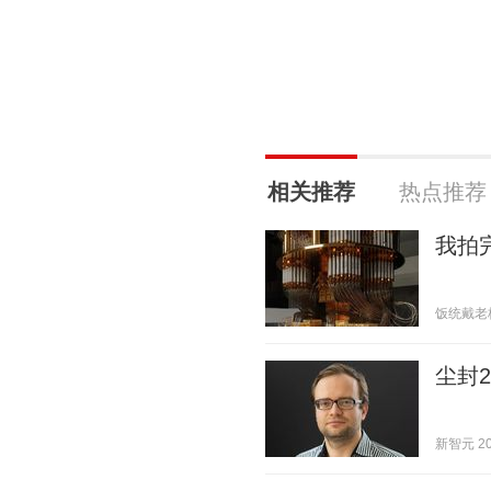
相关推荐
热点推荐
我拍
饭统戴老板 2
尘封2
新智元 202