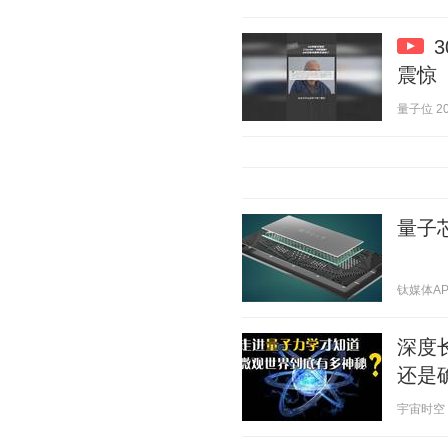
震惊
量子位 202
量子
钛媒体APP 
深度
还是
宇宙时空 20