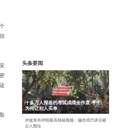
个
信
头条要闻
安
密
这
十多万人报名的考试成绩全作废 考生:
为何让别人买单
取
伊媒发布伊朗最高领袖视频：穆杰塔巴讲话被
众人围住