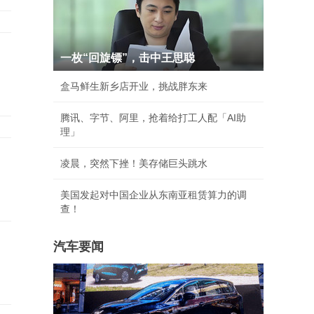
一枚“回旋镖”，击中王思聪
盒马鲜生新乡店开业，挑战胖东来
腾讯、字节、阿里，抢着给打工人配「AI助
理」
凌晨，突然下挫！美存储巨头跳水
美国发起对中国企业从东南亚租赁算力的调
查！
汽车要闻