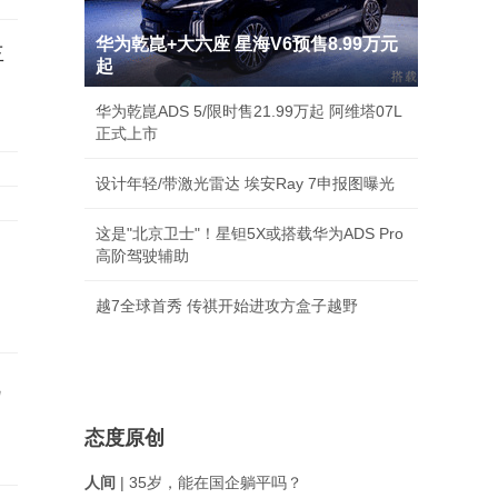
华为乾崑+大六座 星海V6预售8.99万元
主
起
华为乾崑ADS 5/限时售21.99万起 阿维塔07L
正式上市
设计年轻/带激光雷达 埃安Ray 7申报图曝光
这是"北京卫士"！星钽5X或搭载华为ADS Pro
高阶驾驶辅助
越7全球首秀 传祺开始进攻方盒子越野
机
态度原创
人间
| 35岁，能在国企躺平吗？