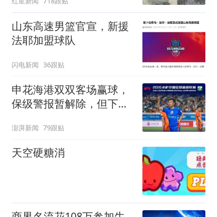
红星新闻
718跟贴
山东高速男篮官宣，新援
法耶加盟球队
闪电新闻
36跟贴
申花海港双双客场赢球，
保级警报暂解除，但下一
轮才是生死战
澎湃新闻
79跟贴
天空硬糖消
商界名流花108万参加牛