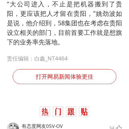
“大公司进入，不止是把机器搬到了贵
阳，更应该把人才留在贵阳，”姚劲波如
是说，他介绍到，58集团也在考虑在贵阳
设立相关的部门，目前首要工作就是想旗
下的业务率先落地。
责任编辑：白鑫_NT4464
打开网易新闻体验更佳
有态度网友05V-OV
34