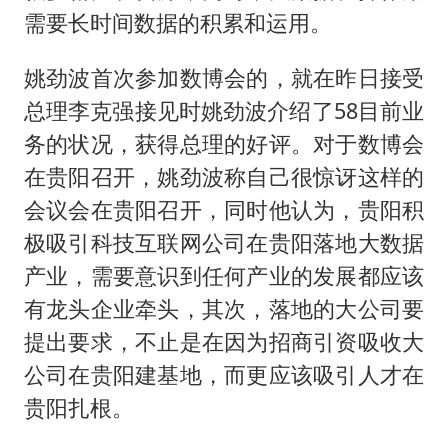
需要长时间数据的积累和运用。
姚劲波首次参加数博会的，就在昨日接受
总理李克强接见时姚劲波介绍了58目前业
务的状况，获得总理的好评。对于数博会
在贵阳召开，姚劲波称自己很惊讶这样的
会议会在贵阳召开，同时他认为，贵阳积
极吸引科技互联网公司在贵阳落地大数据
产业，需要意识到任何产业的发展都应该
有龙头企业牵头，其次，落地的大公司要
提出要求，不止是在因为招商引资吸收大
公司在贵阳建基地，而更应该吸引人才在
贵阳扎根。