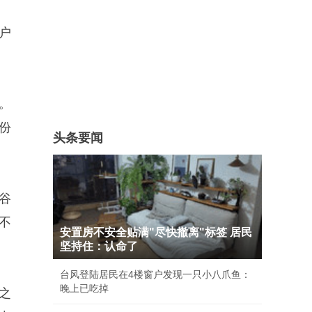
户
。
份
头条要闻
谷
不
安置房不安全贴满"尽快撤离"标签 居民
坚持住：认命了
台风登陆居民在4楼窗户发现一只小八爪鱼：
晚上已吃掉
之