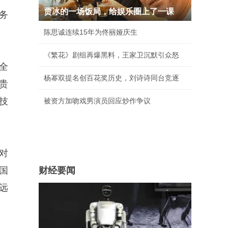
贾冰的一场饭局，给娱乐圈上了一课
务
陈思诚连续15年为佟丽娅庆生
《繁花》剧组再爆黑料，王家卫沉默引众怒
全
杨幂双提名创百花奖历史，刘诗诗同台竞逐
贵
技
被资方加吻戏男演员回应炒作争议
对
国
财经要闻
远