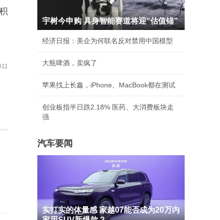
积
宇树今申购 具身智能赛道将迎“估值锚”
经济日报：美企为何联名反对禁用中国模型
大瓶啤酒，卖疯了
11
苹果找上长鑫，iPhone、MacBook都在测试
创业板指半日跌2.18% 医药、大消费板块走
强
汽车要闻
实打实的体量感 家越07能否成为20万内
家用SUV新爆款？