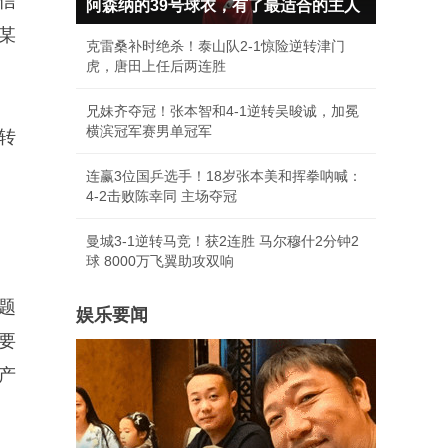
获信
阿森纳的39号球衣，有了最适合的主人
某
克雷桑补时绝杀！泰山队2-1惊险逆转津门
虎，唐田上任后两连胜
兄妹齐夺冠！张本智和4-1逆转吴晙诚，加冕
横滨冠军赛男单冠军
转
连赢3位国乒选手！18岁张本美和挥拳呐喊：
4-2击败陈幸同 主场夺冠
曼城3-1逆转马竞！获2连胜 马尔穆什2分钟2
球 8000万飞翼助攻双响
题
娱乐要闻
要
产