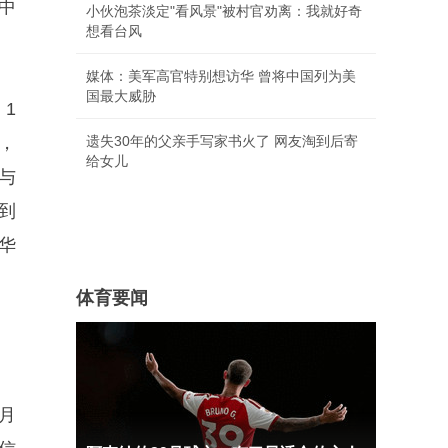
中
小伙泡茶淡定"看风景"被村官劝离：我就好奇
想看台风
媒体：美军高官特别想访华 曾将中国列为美
国最大威胁
1
，
遗失30年的父亲手写家书火了 网友淘到后寄
给女儿
布与
到
华
体育要闻
月