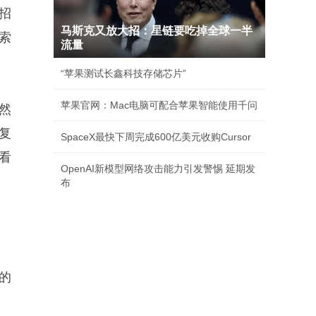
招
马斯克又放大招：星链要吃掉全球一半
索
流量
“苹果测试长鑫科技存储芯片”
苹果官网：Mac电脑可配合苹果智能使用千问
然
复
SpaceX最快下周完成600亿美元收购Cursor
看
OpenAI新模型网络攻击能力引发警惕 延期发
布
的