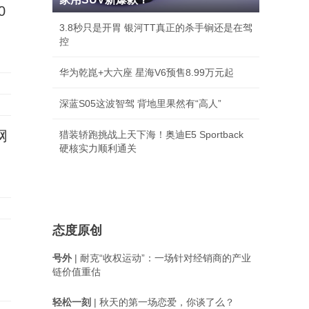
0
3.8秒只是开胃 银河TT真正的杀手锏还是在驾
控
华为乾崑+大六座 星海V6预售8.99万元起
深蓝S05这波智驾 背地里果然有“高人”
网
猎装轿跑挑战上天下海！奥迪E5 Sportback
硬核实力顺利通关
态度原创
号外
| 耐克“收权运动”：一场针对经销商的产业
链价值重估
轻松一刻
| 秋天的第一场恋爱，你谈了么？