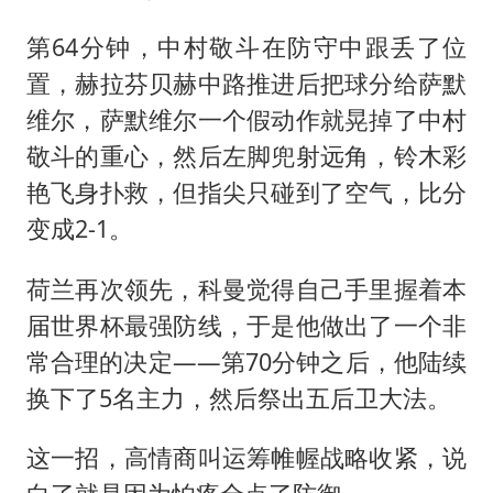
第64分钟，中村敬斗在防守中跟丢了位
置，赫拉芬贝赫中路推进后把球分给萨默
维尔，萨默维尔一个假动作就晃掉了中村
敬斗的重心，然后左脚兜射远角，铃木彩
艳飞身扑救，但指尖只碰到了空气，比分
变成2-1。
荷兰再次领先，科曼觉得自己手里握着本
届世界杯最强防线，于是他做出了一个非
常合理的决定——第70分钟之后，他陆续
换下了5名主力，然后祭出五后卫大法。
这一招，高情商叫运筹帷幄战略收紧，说