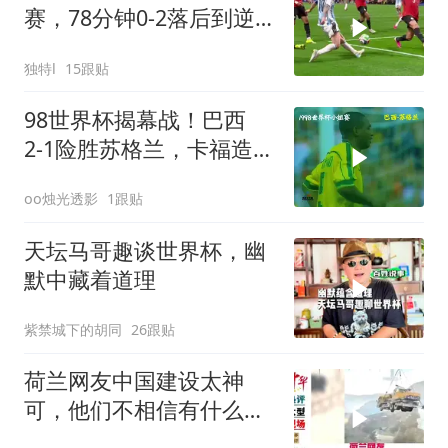
赛，78分钟0-2落后到逆
转全过程！
独特l
15跟贴
98世界杯揭幕战！巴西
2‑1险胜苏格兰，卡福造乌
龙！
oo烛光透影
1跟贴
天坛马哥趣谈世界杯，幽
默中藏着道理
紫禁城下的胡同
26跟贴
荷兰网友中国建设太神
可，他们不相信有什么事
是做不到