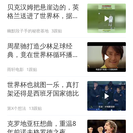
贝克汉姆把悬崖边的，英
格兰送进了世界杯，据说
这一脚值10亿英镑
幽默段子手的秘密基地
3跟贴
周星驰打造少林足球经
典，竟在世界杯循环播
放，影史传奇诞生
雨轩电影
1跟贴
世界杯也就图一乐，真打
架还得是西班牙国家德比
第X个想法
13跟贴
克罗地亚狂想曲，重温8
年前诺夫格罗德之夜。莫