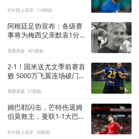
尔西3-0大胜AC米兰
钉钉陌上花开
119跟贴
阿根廷足协宣布：各级赛
事将为梅西父亲默哀1分
钟 皇马巴萨官方哀悼
我爱英超
301跟贴
2-1！国米送尤文季前赛首
败 5000万飞翼连场破门
23岁奇兵替补建功
我爱英超
27跟贴
姆巴耶闪击，芒特伤退姆
伯莫救主，曼联1-1大巴黎
2连胜戛然而止
钉钉陌上花开
26跟贴