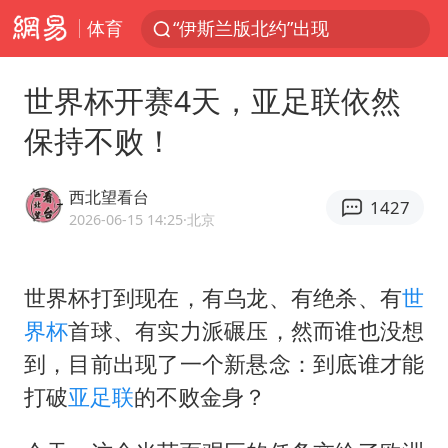
体育
“伊斯兰版北约”出现
外国游客的“中国游三件套”火了
世界杯开赛4天，亚足联依然
上海大部迎大暴雨
保持不败！
以军士兵把枪口对准中国记者
谢霆锋演唱会隔空祝王菲生日快乐
西北望看台
1427
2026年7月份居民消费价格同比上涨0.5%
2026-06-15 14:25
·北京
方桃子代言广告视频已下架
世界杯打到现在，有乌龙、有绝杀、有
世
河南警方公开征集黑恶犯罪线索
界杯
首球、有实力派碾压，然而谁也没想
辽宁省深化扫黑除恶专项斗争
到，目前出现了一个新悬念：到底谁才能
WTT横滨冠军赛女单四强国乒占三席
打破
亚足联
的不败金身？
浙江省发出今年第2号指挥长令