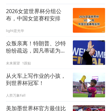
2026女篮世界杯分组公
布，中国女篮赛程安排
light是光华
众叛亲离！特朗普、沙特
纷纷疏远，因凡蒂诺为何
会被逼至绝境？
未来展望
1跟贴
从火车上写作业的小孩，
到世界杯冠军！
人胜万象Fall
美加墨世界杯官方最佳比