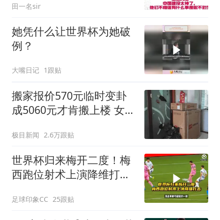
田一名sir
她凭什么让世界杯为她破
例？
大嘴日记
1跟贴
搬家报价570元临时变卦
成5060元才肯搬上楼 女子
傻眼
极目新闻
2.6万跟贴
世界杯归来梅开二度！梅
西跑位射术上演降维打
击！
足球印象CC
25跟贴