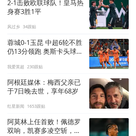
2-1击败欧联球队！皇马热
身赛3胜1平
风过乡
34跟贴
蓉城0-1玉昆 中超6轮不胜
仍13分领跑 奥斯卡头球制
胜
我爱英超
230跟贴
阿根廷媒体：梅西父亲已
于7日晚去世，享年68岁
红星新闻
1653跟贴
阿莫林上任首败！佩德罗
双响，凯赛多凌空斩，切