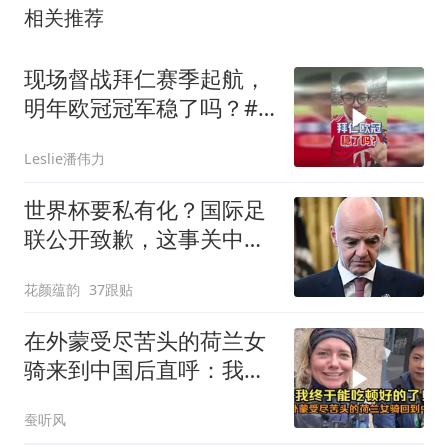
相关推荐
现场督战拜仁赛季起航，
明年欧冠冠军稳了吗？#
潘谈世界杯 #拜仁 #拜仁
Leslie潘伟力
香港行 #潘伟力
世界杯要私有化？国际足
联公开致歉，这事关中国
球迷利益？
花颜蕴韵
37跟贴
在外蒙受尽苦头的荷兰女
骑来到中国后直呼：我终
于能吃顿好的了！
蚕听风