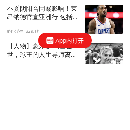
不受阴阳合同案影响！莱
昂纳德官宣亚洲行 包括中
国香港成都等地
醉卧浮生
32跟贴
App内打开
【人物】豪尔赫·梅西去
世，球王的人生导师离开
了
体坛周报
斯瓦泰克上演极致翻盘令
小威纪录作古，萨巴谈美
战袍称自己像篮球
网球之家
费记晒詹皇战母队一战欢