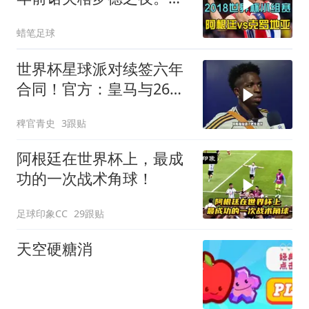
德里奇一脚定金球
蜡笔足球
世界杯星球派对续签六年
合同！官方：皇马与26岁
维尼修斯完成续约，新合
稗官青史
3跟贴
同至2032年！维尼修斯续
约
阿根廷在世界杯上，最成
功的一次战术角球！
足球印象CC
29跟贴
天空硬糖消