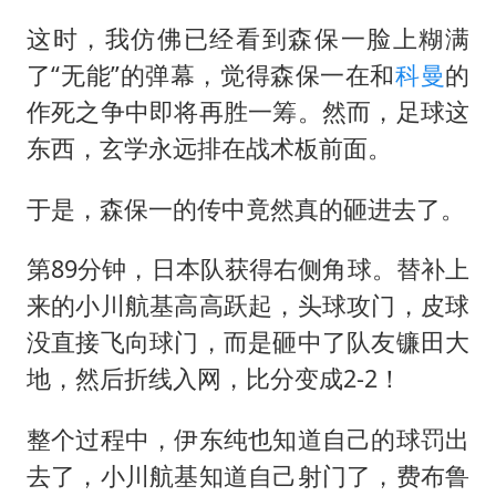
这时，我仿佛已经看到森保一脸上糊满
了“无能”的弹幕，觉得森保一在和
科曼
的
作死之争中即将再胜一筹。然而，足球这
东西，玄学永远排在战术板前面。
于是，森保一的传中竟然真的砸进去了。
第89分钟，日本队获得右侧角球。替补上
来的小川航基高高跃起，头球攻门，皮球
没直接飞向球门，而是砸中了队友镰田大
地，然后折线入网，比分变成2-2！
整个过程中，伊东纯也知道自己的球罚出
去了，小川航基知道自己射门了，费布鲁