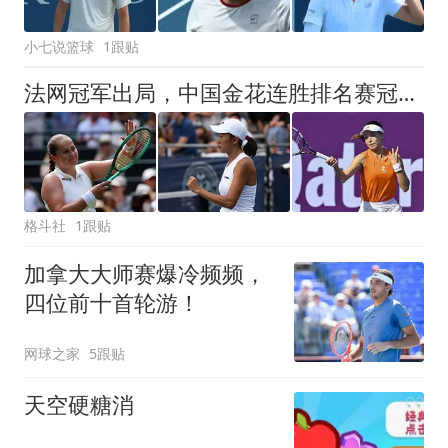
小七说篮球
1跟贴
法网冠军出局，中国金花连胜排名赛冠军及大满贯选手，一姐恐有变
格斗社
1跟贴
加拿大大师赛爆冷频频，
四位前十首轮游！
网球之家
5跟贴
天空硬糖消