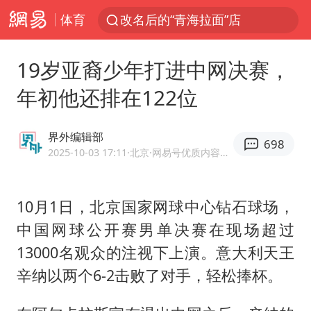
体育
改名后的“青海拉面”店
台军“汉光秀”开场闹剧多
19岁亚裔少年打进中网决赛，
段绚竞因公牺牲 年仅44岁
年初他还排在122位
泰国突发校园枪击案已致2死多伤
1岁宝宝碰坏纸巾盒 宝妈被索赔924元
界外编辑部
698
女子开一天一夜空调后二氧化碳中毒
2025-10-03 17:11
·北京
·网易号优质内容创作者
97岁英国奶奶飞上天再破吉尼斯纪录
10月1日，北京国家网球中心钻石球场，
谁是宇树科技背后大赢家
中国网球公开赛男单决赛在现场超过
“空调24小时开着更省电”不实
13000名观众的注视下上演。意大利天王
男子杀人后逃进深山21年活得像野人
辛纳以两个6-2击败了对手，轻松捧杯。
“不建议大家买深色蛋糕”