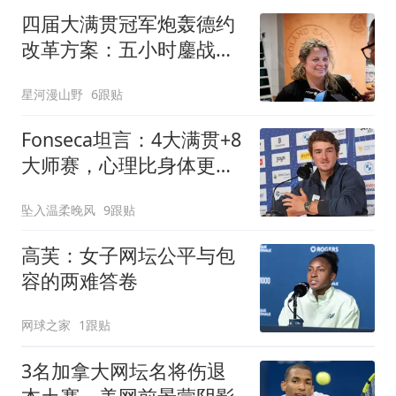
四届大满贯冠军炮轰德约
改革方案：五小时鏖战才
是网球灵魂
星河漫山野
6跟贴
Fonseca坦言：4大满贯+8
大师赛，心理比身体更受
煎熬
坠入温柔晚风
9跟贴
高芙：女子网坛公平与包
容的两难答卷
网球之家
1跟贴
3名加拿大网坛名将伤退