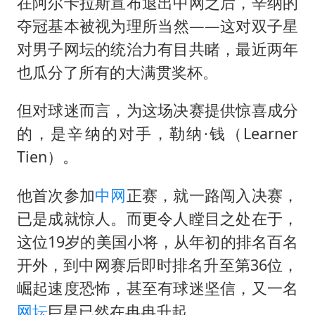
公司“上四休三”但要降薪1000元
在阿尔卡拉斯宣布退出中网之后，辛纳的
夺冠基本被视为理所当然——这对双子星
985博士后被曝在妻子孕期出轨后续
对男子网坛的统治力有目共睹，最近两年
OpenAI为免费用户升级GPT-5.6 Luna
也瓜分了所有的大满贯奖杯。
如何把百年大党建设得更加坚强有力？
但对球迷而言，为这场决赛提供惊喜成分
的，是辛纳的对手，勒纳·钱（Learner
Tien）。
他首次参加
中网
正赛，就一路闯入决赛，
已是成就惊人。而更令人瞠目之处在于，
这位19岁的美国小将，从年初的排名百名
开外，到中网赛后即时排名升至第36位，
崛起速度恐怖，甚至有球迷坚信，又一名
网坛
巨星已然在冉冉升起。