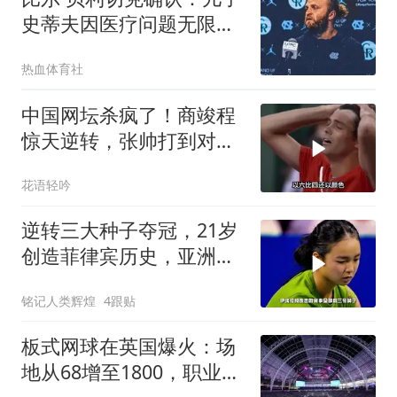
史蒂夫因医疗问题无限期
离队，归期未定
热血体育社
中国网坛杀疯了！商竣程
惊天逆转，张帅打到对手
直接退赛！
花语轻吟
逆转三大种子夺冠，21岁
创造菲律宾历史，亚洲网
坛出黑马
铭记人类辉煌
4跟贴
板式网球在英国爆火：场
地从68增至1800，职业选