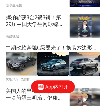
手仍难破圈？
慢享生活集
挥拍斩获3金2银3铜！第
29届中国大学生网球锦标
赛，南昌大学网球队全员
南昌晚报
登上领奖台
中期改款奔驰C级要来了！换装六边形中网，还能继续大卖？
优视汽车
2跟贴
App内打开
美国人的早餐，一杯咖啡
一块煎蛋三明治，健康又
美味！