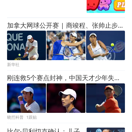
加拿大网球公开赛 | 商竣程、张帅止步第三轮
新华社
刚连救5个赛点封神，中国天才少年失误暴怒摔拍，赛场判罚惹争议
晓焎科普
1跟贴
比尔·贝利切克确认：儿子