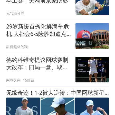
本土赛，美网前景蒙阴影
元气满分吖
29岁新援首秀化解满垒危
机 大都会6-5险胜却遭克
利夫兰球迷狂嘘
甜份超标的我
德约科维奇提议网球赛制
大改革：四局一盘、取消
占先！
网球之家
16跟贴
无缘奇迹！1-2被大逆转：中国网球新星愤然摔拍，止步十六强