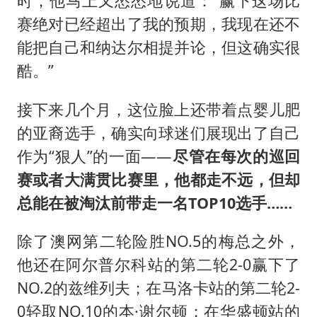
时，他马上又怂怂地说道：“赢下这场比
赛绝对已经超出了我的预期，我现在还不
能把自己和纳达尔相提并论，但这确实很
酷。”
接下来几个月，这位脸上还带着点婴儿肥
的亚裔选手，确实向球迷们展现出了自己
作为“狠人”的一面——
尽管在每次的巡回
赛或者大满贯比赛里，他都走不远，但却
总能在被淘汰前带走一名TOP10选手……
除了澳网第二轮险胜NO.5的梅总之外，
他还在阿尔普尔科站的第二轮2-0赢下了
NO.2的兹维列夫；在马洛卡站的第二轮2-
0轻取NO.10的本·谢尔顿；在华盛顿站的