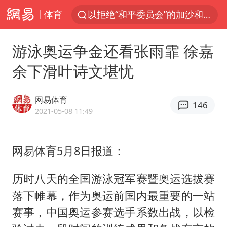
体育
以拒绝“和平委员会”的加沙和平计划
全球最大级别运输船通过长江大桥
游泳奥运争金还看张雨霏 徐嘉
独闯南太行的失联女生最后轨迹已确认
余下滑叶诗文堪忧
央视新主播李秋莹母校发文祝贺
上门女婿出轨女邻居多年被判重婚罪
网易体育
146
国足U17与阿森纳决赛取消 并列冠军
2021-05-08 11:49
香港刷新1884年以来最高气温纪录
网易体育5月8日报道：
上海全力守护市民“菜篮子”
浙江省甬江发生2026年第1号洪水
历时八天的全国游泳冠军赛暨奥运选拔赛
暑期研学游升温 在旅途中增长知识
落下帷幕，作为奥运前国内最重要的一站
猫咪过火把节被抹成黑猫
赛事，中国奥运参赛选手系数出战，以检