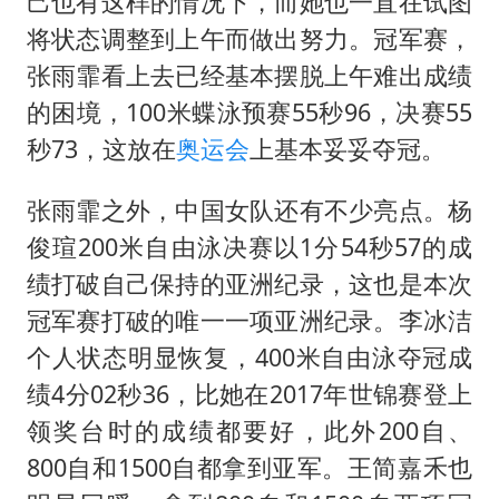
己也有这样的情况下，而她也一直在试图
将状态调整到上午而做出努力。冠军赛，
张雨霏看上去已经基本摆脱上午难出成绩
的困境，100米蝶泳预赛55秒96，决赛55
秒73，这放在
奥运会
上基本妥妥夺冠。
张雨霏之外，中国女队还有不少亮点。杨
俊瑄200米自由泳决赛以1分54秒57的成
绩打破自己保持的亚洲纪录，这也是本次
冠军赛打破的唯一一项亚洲纪录。李冰洁
个人状态明显恢复，400米自由泳夺冠成
绩4分02秒36，比她在2017年世锦赛登上
领奖台时的成绩都要好，此外200自、
800自和1500自都拿到亚军。王简嘉禾也