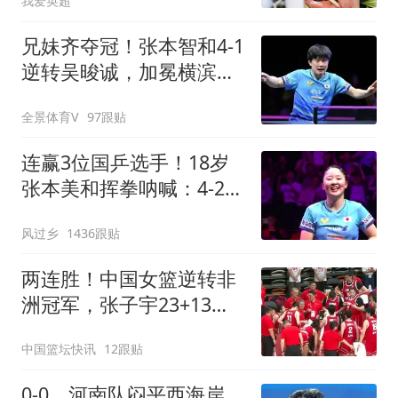
我爱英超
兄妹齐夺冠！张本智和4-1
逆转吴晙诚，加冕横滨冠
军赛男单冠军
全景体育V
97跟贴
连赢3位国乒选手！18岁
张本美和挥拳呐喊：4-2击
败陈幸同 主场夺冠
风过乡
1436跟贴
两连胜！中国女篮逆转非
洲冠军，张子宇23+13，
王思雨9+5+3
中国篮坛快讯
12跟贴
0-0，河南队闷平西海岸，