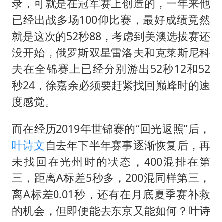
录，可就是在冠军赛上创造的，一年来他
已经出战多场100仰比赛，最好成绩竟然
就是这次的52秒88，考虑到美澳选拔赛还
没开始，俄罗斯双星雷洛夫和克莱斯尼科
夫在全锦赛上已经分别游出52秒12和52
秒24，徐嘉余必须要赶紧找回巅峰时的速
度感觉。
而在经历2019年世锦赛的“回光返照”后，
叶诗文
自去年下半年赛事逐渐恢复后，再
未找回在光州时的状态，400混排在第
三，距离A标差5秒多，200混同样第三，
离A标差0.01秒，还有在月底夏季赛补救
的机会，但即便能去东京又能如何？叶诗