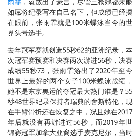
雨霏
，就放出了豪言，尽管三枪她都未能
如愿将纪录写在自己名下，但成绩已经摆
在眼前，张雨霏就是100米蝶泳当今的世
界头号选手。
去年冠军赛就创造55秒62的亚洲纪录，本
次冠军赛预赛和决赛两次游进56秒，决赛
成绩55秒73，张雨霏游出了2020年至今
世界上最好的两个女子100米蝶泳战绩，
她不是东京奥运的夺冠最大热门谁是？55
秒48世界纪录保持者瑞典的舍斯特伦，现
在手臂骨折还在恢复之中，况且她在2017
年后就没有再游进过56秒，而2019年世
锦赛冠军加拿大亚裔选手麦克尼尔，当时