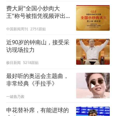
费大厨"全国小炒肉大
王"称号被指凭视频评出
官方回应
中国新闻周刊
2751跟贴
近90岁的钟南山，接受采
访现场拉力
极目新闻
5218跟贴
最好听的奥运会主题曲，
非常经典《手拉手》
一罐蠢乃酱
申花替补席，有能进球的