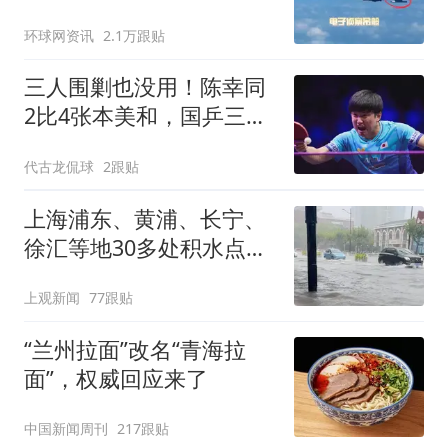
强？
环球网资讯
2.1万跟贴
三人围剿也没用！陈幸同
2比4张本美和，国乒三站
冠军赛一金未得
代古龙侃球
2跟贴
上海浦东、黄浦、长宁、
徐汇等地30多处积水点正
在抢排
上观新闻
77跟贴
“兰州拉面”改名“青海拉
面”，权威回应来了
中国新闻周刊
217跟贴