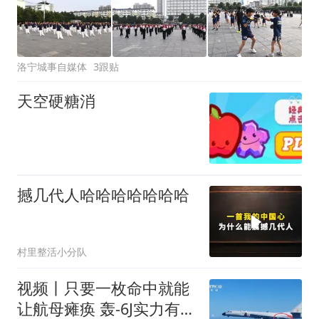
洛宁城事自媒体
3跟贴
天空硬糖消
撼几代人哈哈哈哈哈哈哈
村里整活小分队
视频丨只要一枚命中就能
让航母瘫痪 轰-6J实力有多