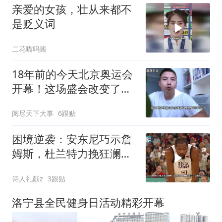
亲爱的女孩，壮从来都不
是贬义词
二花喵呜酱
18年前的今天北京奥运会
开幕！这场盛会改变了什
么？
阅尽天下大事
6跟贴
困境逆袭：安东尼巧示詹
姆斯，杜兰特力挽狂澜美
国男篮！
诗人礼献z
3跟贴
洛宁县全民健身日活动精彩开幕