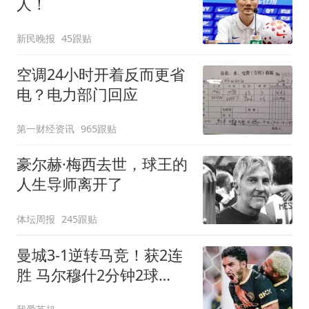
人！
新民晚报
45跟贴
空调24小时开着反而更省
电？电力部门回应
第一财经资讯
965跟贴
豪尔赫·梅西去世，球王的
人生导师离开了
体坛周报
245跟贴
曼城3-1逆转马竞！获2连
胜 马尔穆什2分钟2球
8000万飞翼助攻双响