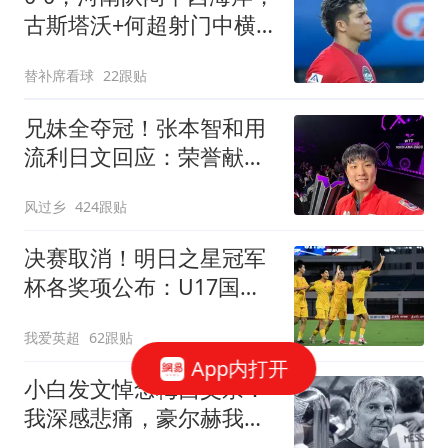
古斯塔沃+何超射门中横
梁，郑智又吃黄牌
替补席看球
22跟贴
兄妹全夺冠！张本智和用
流利日文回应：荣誉献给
爸妈 这里是我家乡
风过乡
424跟贴
决赛取消！明日之星冠军
杯各奖项公布：U17国足
获4大奖 赵松源夺MVP
我爱英超
62跟贴
App内打开
小白发文悼念梅西父亲：
我深感悲痛，豪尔赫我们
永远铭记你