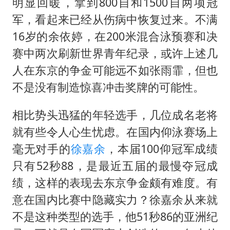
明显回暖，拿到800自和1500自两项冠
军，看起来已经从伤病中恢复过来。不满
16岁的余依婷，在200米混合泳预赛和决
赛中两次刷新世界青年纪录，或许上述几
人在东京的争金可能远不如张雨霏，但也
不是没有制造惊喜冲击奖牌的可能性。
相比势头迅猛的年轻选手，几位成名老将
就有些令人心生忧虑。在国内仰泳赛场上
毫无对手的
徐嘉余
，本届100仰冠军成绩
只有52秒88，是最近五届的最慢夺冠成
绩，这样的表现去东京争金颇有难度。有
意在国内比赛中隐藏实力？徐嘉余从来就
不是这种类型的选手，他51秒86的亚洲纪