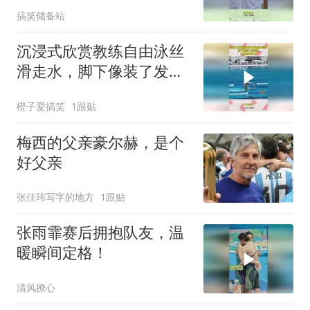
幻联动啊！
搞笑储备站
沉浸式欣赏教练自由泳丝
滑走水，脚下像装了发动
机，全身没有阻力
橙子爱搞笑
1跟贴
梅西的父亲豪尔赫，是个
好父亲
张佳玮写字的地方
1跟贴
张雨霏赛后拥抱队友，温
暖瞬间定格！
清风撩心