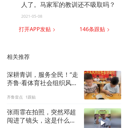
人了。马家军的教训还不吸取吗？
2021-05-08
打开APP发贴
146
条跟贴
相关推荐
深耕青训，服务全民！“走
齐鲁·看体育社会组织风
采”走进沂水
齐鲁壹点
1跟贴
张雨霏在拍照，突然邓超
闯进了镜头，这是什么梦