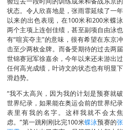
宝妈给四胞胎取名平安喜乐
验过去一段时间的训练成果和备战东京的
状态。令人欣喜地是，张雨霏延续了一年
BLG经理辟谣Bin离队
以来的出色表现，在100米和200米蝶泳
暴雨预报为何有时感觉不准
两个主项上连创佳绩，甚至副项自由泳也
总书记点赞的非遗苗绣焕发新生机
有“喧宾夺主”的意味，很有希望在东京冲
击至少两枚金牌。而备受期待的过去两届
世锦赛冠军徐嘉余，今年以来还未游出过
任何高光成绩，叶诗文的状态也有明显下
滑趋势。
“我不太高兴，因为我的计划是预赛就破
世界纪录，如果能在奥运会前的世界纪录
表里有我的名字。这样我就不会太焦
虑。”第一跳刚刚比完100米
蝶泳
预赛的
张