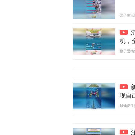
栗子生活酱 2
机，
橙子爱搞笑 2
现自
蛐蛐爱生活 2