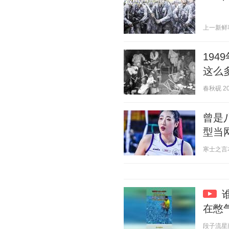
上一新鲜事 2
19
这么
春秋砚 202
曾是
型当
寒士之言本尊
在憋
段子流星雨 2