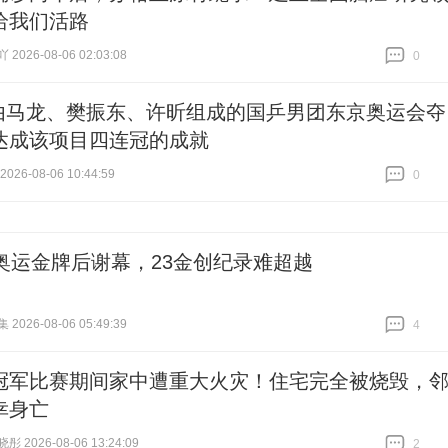
给我们活路
026-08-06 02:03:08
0
跟贴
0
由马龙、樊振东、许昕组成的国乒男团东京奥运会夺
达成该项目四连冠的成就
26-08-06 10:44:59
0
跟贴
0
枚奥运金牌后谢幕，23金创纪录难超越
026-08-06 05:49:39
4
跟贴
4
冠军比赛期间家中遭重大火灾！住宅完全被烧毁，
幸身亡
 2026-08-06 13:24:09
2