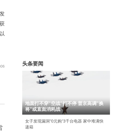
发
获
以
头条要闻
06
地面打不穿"空战"打不停 普京高调"换
将"或直面消耗战
女子发现漏洞"0元购"3千台电器 家中堆满快
雷
递箱