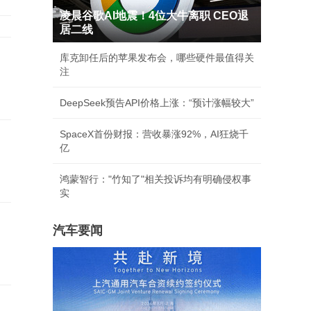
凌晨谷歌AI地震！4位大牛离职 CEO退
居二线
库克卸任后的苹果发布会，哪些硬件最值得关
注
DeepSeek预告API价格上涨：“预计涨幅较大”
SpaceX首份财报：营收暴涨92%，AI狂烧千
亿
鸿蒙智行："竹知了"相关投诉均有明确侵权事
实
汽车要闻