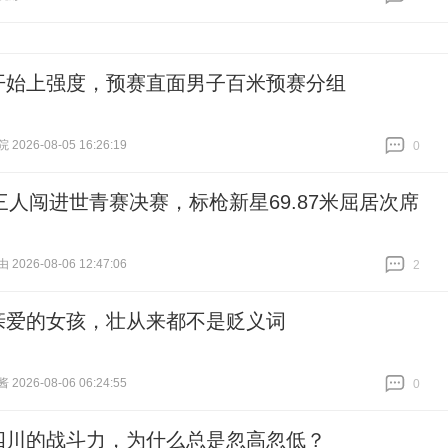
跟贴
2
开始上强度，预赛直面男子百米预赛分组
026-08-05 16:26:19
0
跟贴
0
三人闯进世青赛决赛，标枪新星69.87米屈居次席
026-08-06 12:47:06
2
跟贴
2
亲爱的女孩，壮从来都不是贬义词
026-08-06 06:24:55
0
跟贴
0
四川的战斗力，为什么总是忽高忽低？