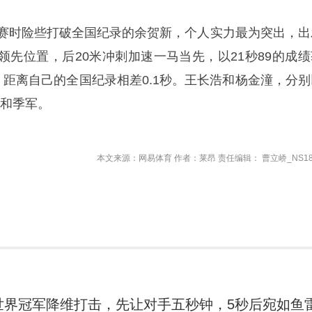
预赛时险些打破全国纪录的余贺新，个人实力最为突出，出
领先位置，后20米冲刺加速一马当先，以21秒89的成绩
，距离自己的全国纪录相差0.1秒。王长浩和杨金潼，分别
军和季军。
本文来源：网易体育 作者：莱昂 责任编辑： 曹立峤_NS18
世界冠军降维打击，先让对手五秒钟，5秒后宛如鱼