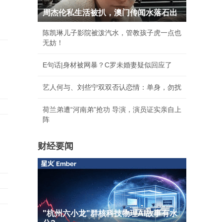
周杰伦私生活被扒，澳门传闻水落石出
陈凯琳儿子影院被泼汽水，管教孩子虎一点也
无妨！
E句话|身材被网暴？C罗未婚妻疑似回应了
艺人何与、刘些宁双双否认恋情：单身，勿扰
荷兰弟遭“河南弟”抢功 导演，演员证实亲自上
阵
财经要闻
"杭州六小龙"群核科技物理AI故事有水
领