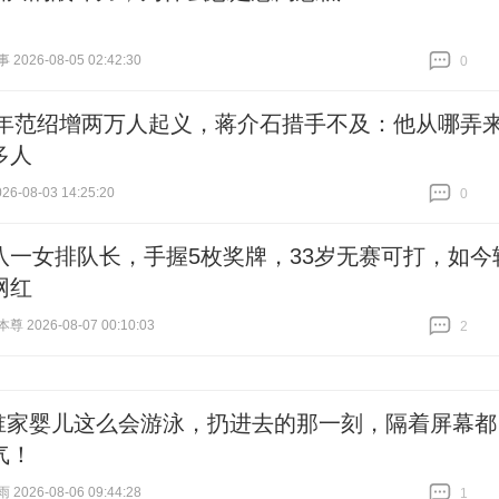
026-08-05 02:42:30
0
跟贴
0
49年范绍增两万人起义，蒋介石措手不及：他从哪弄
多人
6-08-03 14:25:20
0
跟贴
0
八一女排队长，手握5枚奖牌，33岁无赛可打，如今
网红
 2026-08-07 00:10:03
2
跟贴
2
谁家婴儿这么会游泳，扔进去的那一刻，隔着屏幕都
气！
026-08-06 09:44:28
1