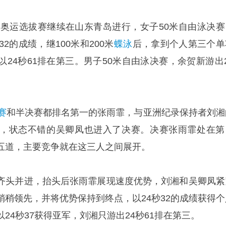
赛暨奥运选拔赛继续在山东青岛进行，女子50米自由泳决赛
2的成绩，继100米和200米
蝶泳
后，拿到个人第三个单
以24秒61排在第三。男子50米自由泳决赛，余贺新游出2
赛
和半决赛都排名第一的张雨霏，与亚洲纪录保持者刘湘
，状态不错的吴卿凤也进入了决赛。决赛张雨霏处在第
五道，主要竞争就在这三人之间展开。
齐头并进，抬头后张雨霏展现速度优势，刘湘和吴卿凤紧
稍稍领先，并将优势保持到终点，以24秒32的成绩获得个
24秒37获得亚军，刘湘只游出24秒61排在第三。