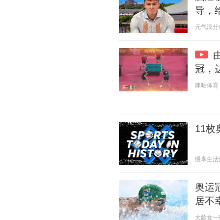
导，
元气满分吖 2
冠，
咪咕体育 20
11
慢享生活集 2
奥运
居不
大龄女一晓彤