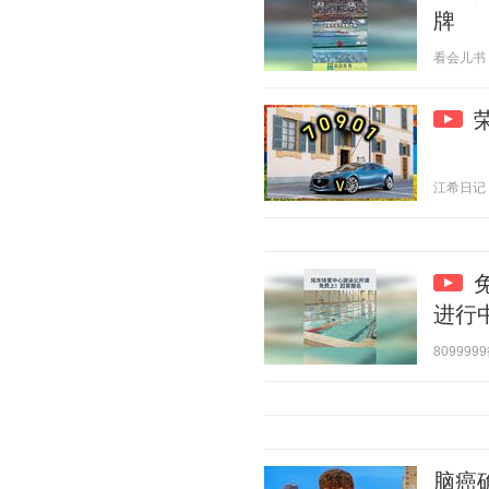
牌
看会儿书 20
江希日记 20
进行中
8099999
脑癌