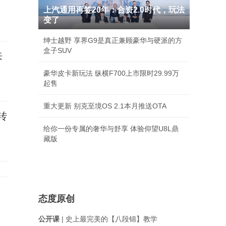
上汽通用再签20年：合资2.0时代，玩法
变了
绅士越野 享界G9是真正兼顾豪华与硬派的方
盒子SUV
来
豪华皮卡新玩法 纵横F700上市限时29.99万
起售
重大更新 别克至境OS 2.1本月推送OTA
转
给你一份专属的奢华与舒享 体验仰望U8L鼎
藏版
态度原创
公开课
| 史上最完美的【八段锦】教学