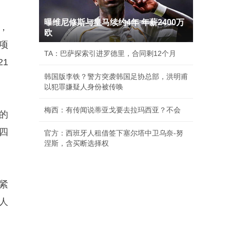
曝维尼修斯与皇马续约4年 年薪2400万
，
欧
项
TA：巴萨探索引进罗德里，合同剩12个月
1
韩国版李铁？警方突袭韩国足协总部，洪明甫
以犯罪嫌疑人身份被传唤
梅西：有传闻说蒂亚戈要去拉玛西亚？不会
的
四
官方：西班牙人租借签下塞尔塔中卫乌奈-努
涅斯，含买断选择权
紧
人