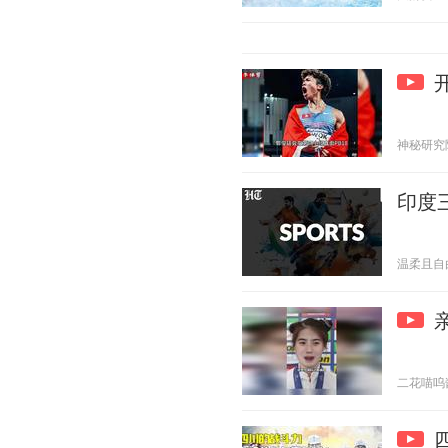
神秘研究院 2
印度
温柔且自由 2
二花喵呜酱 2