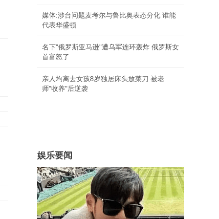
媒体:涉台问题麦考尔与鲁比奥表态分化 谁能
代表华盛顿
名下"俄罗斯亚马逊"遭乌军连环轰炸 俄罗斯女
首富怒了
亲人均离去女孩8岁独居床头放菜刀 被老
师"收养"后逆袭
娱乐要闻