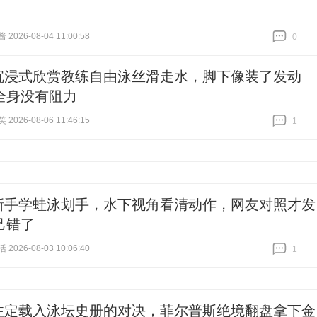
026-08-04 11:00:58
0
跟贴
0
沉浸式欣赏教练自由泳丝滑走水，脚下像装了发动
全身没有阻力
026-08-06 11:46:15
1
跟贴
1
新手学蛙泳划手，水下视角看清动作，网友对照才发
己错了
026-08-03 10:06:40
1
跟贴
1
注定载入泳坛史册的对决，菲尔普斯绝境翻盘拿下金