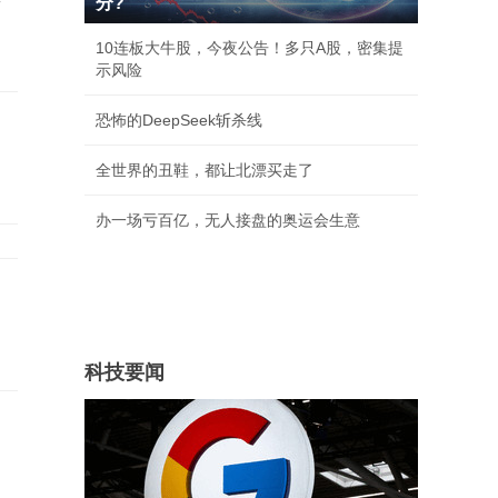
分?
10连板大牛股，今夜公告！多只A股，密集提
示风险
恐怖的DeepSeek斩杀线
全世界的丑鞋，都让北漂买走了
办一场亏百亿，无人接盘的奥运会生意
科技要闻
邻