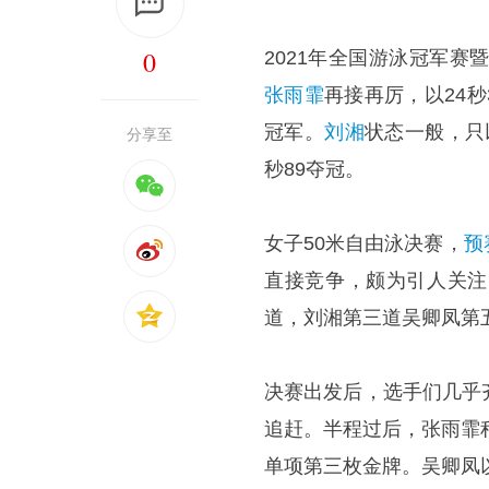
0
2021年全国游泳冠军
张雨霏
再接再厉，以24秒3
冠军。
刘湘
状态一般，只
分享至
秒89夺冠。
女子50米自由泳决赛，
预
直接竞争，颇为引人关注
道，刘湘第三道吴卿凤第
决赛出发后，选手们几乎
追赶。半程过后，张雨霏
单项第三枚金牌。吴卿凤以