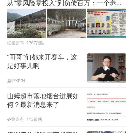
从“零风险零投入”到负债百万：一个养牛项目崩盘后，谁该为农户的贷款买单丨红星调查
红星新闻
1767跟贴
“哥哥”们都来开赛车，这
是好事儿啊
差评XPIN
山姆超市落地烟台进展如
何？最新消息来了
齐鲁壹点
113跟贴