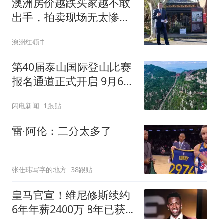
澳洲房价越跌买家越不敢
出手，拍卖现场无太惨
淡！悉尼墨尔本恐跌10%
澳洲红领巾
第40届泰山国际登山比赛
报名通道正式开启 9月6日
在泰安林校操场鸣枪开赛
闪电新闻
1跟贴
雷·阿伦：三分太多了
张佳玮写字的地方
38跟贴
皇马官宣！维尼修斯续约
6年年薪2400万 8年已获