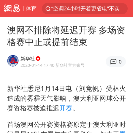
体育
“空调24小时开着更省电”不实
1岁宝宝碰坏纸巾盒 宝妈被索赔924元
澳网不排除将延迟开赛 多场资
台风白海豚环流面积近似13个浙江
格赛中止或提前结束
Meta被判支付5.67亿美元
台风白海豚逼近 暴雨大暴雨来袭
新华社
0
发行市值610亿 谁是宇树科技背后赢家
2020-01-14 17:40
·新华社官方账号
公司“上四休三”但要降薪1000元
新华社悉尼1月14日电（刘竞帆）受林火
47岁妈妈突然产女 26岁女儿：很震惊
造成的雾霾天气影响，澳大利亚网球公开
OpenAI为免费用户升级GPT-5.6 Luna
赛资格赛被迫推迟
开赛
。
美媒称美国想用战术核武器对抗中俄
中国稀土盘中涨停
首场澳网公开赛资格赛原定于澳大利亚时