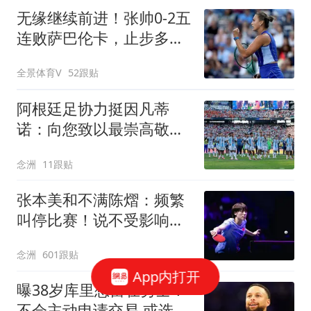
无缘继续前进！张帅0-2五
连败萨巴伦卡，止步多伦
多站第3轮
全景体育V
52跟贴
阿根廷足协力挺因凡蒂
诺：向您致以最崇高敬意
连任才是正确道路
念洲
11跟贴
张本美和不满陈熠：频繁
叫停比赛！说不受影响是
假话 誓要夺冠
念洲
601跟贴
App内打开
曝38岁库里想留在勇士！
不会主动申请交易 或选择