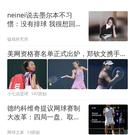
neinei说去墨尔本不习
惯：没有排球 我很想回上
海
磕戏研究所
美网资格赛名单正式出炉，郑钦文携手2位大满贯出战，16岁新星入围
小七说篮球
147跟贴
德约科维奇提议网球赛制
大改革：四局一盘、取消
占先！
网球之家
13跟贴