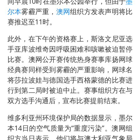
日本广岛民众举行游行反对政府行径
间早晨10时在墨尔本公园举行，但由于
墨
尔本
雾霾严重，
澳网
组织方发表声明将比
实探山东最热的“中国蔬菜之乡”
赛推迟至11时。
女子开一天一夜空调后二氧化碳中毒
粉笔发布“自曝式”公开信
此外，在下午的资格赛上，斯洛文尼亚选
奋进开新局 实干挑大梁
手亚库波维奇因呼吸困难和咳嗽被迫暂停
比赛。澳网公开赛传统热身赛事库扬网球
经典赛同样受到雾霾的严重影响，网球名
将莎拉波娃与德国选手西格蒙德的比赛进
行到第二局时被迫中止。赛事组织方在与
双方选手沟通后，宣布比赛提前结束。
维多利亚州环境保护局的数据显示，墨尔
本14日的空气质量为“重度污染”。澳网组
织方当日表示，他们将与澳大利亚气象局