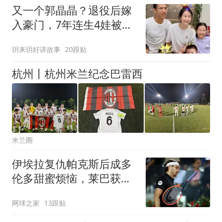
又一个郭晶晶？退役后嫁
入豪门，7年连生4娃被群
嘲，如今怎样了？
玥来玥好讲故事
20跟贴
杭州丨杭州米兰纪念巴雷西
米兰圈
伊埃拉复仇帕克斯后成多
伦多甜蜜烦恼，莱巴获胜
被调侃像开盲盒
网球之家
13跟贴