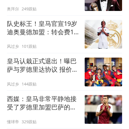
14冠
奥拜尔
249跟贴
队史标王！皇马官宣19岁
迪奥曼德加盟：转会费1.4
亿欧
风过乡
101跟贴
皇马认栽正式退出！曝巴
萨与罗德里达协议 报价
6000万欧与曼城谈判
风过乡
144跟贴
西媒：皇马非常平静地接
受了罗德里加盟巴萨的决
定
懂球帝
329跟贴