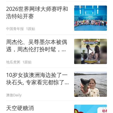
2026世界网球大师赛呼和
浩特站开赛
中国青年报
1跟贴
周杰伦、吴尊墨尔本被偶
遇，周杰伦打扮时髦，帅
气十足，心情很好
地瓜煮粥
1跟贴
10岁女孩澳洲海边捡了一
块石头, 专家看完都惊了:
很有价值!
澳微Daily
天空硬糖消