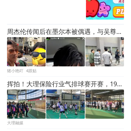
周杰伦传闻后在墨尔本被偶遇，与吴尊等人录新节目，心情非常好
猪小艳吖
4跟贴
挥拍！大理保险行业气排球赛开赛，19队角逐→
大理融媒