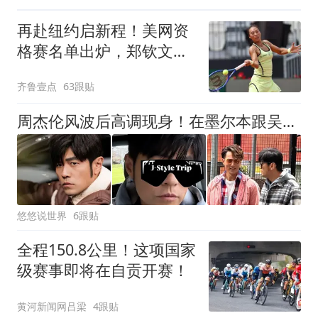
再赴纽约启新程！美网资
格赛名单出炉，郑钦文静
心打磨短板冲正赛
齐鲁壹点
63跟贴
周杰伦风波后高调现身！在墨尔本跟吴尊拍综艺，有说有笑假发抢镜
悠悠说世界
6跟贴
全程150.8公里！这项国家
级赛事即将在自贡开赛！
黄河新闻网吕梁
4跟贴