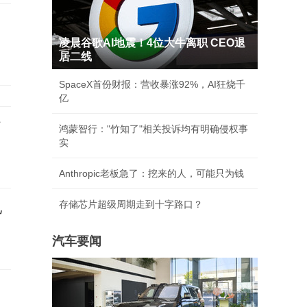
凌晨谷歌AI地震！4位大牛离职 CEO退
居二线
SpaceX首份财报：营收暴涨92%，AI狂烧千
亿
打
鸿蒙智行："竹知了"相关投诉均有明确侵权事
实
Anthropic老板急了：挖来的人，可能只为钱
存储芯片超级周期走到十字路口？
儿
汽车要闻