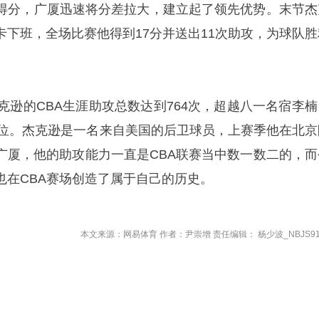
得分，广厦迅速将分差拉大，建立起了领先优势。末节杰
卡下班，全场比赛他得到17分并送出11次助攻，为球队胜
克逊的CBA生涯助攻总数达到764次，超越八一名宿李楠
45位。杰克逊是一名来自美国的后卫球员，上赛季他在北京
广厦，他的助攻能力一直是CBA联赛当中数一数二的，而
也在CBA赛场创造了属于自己的历史。
本文来源：网易体育 作者：尹崇增 责任编辑： 杨少波_NBJS91