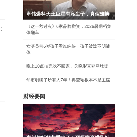
卓伟爆料天王巨星有私生子，真假难辨
《这一秒过火》6家品牌撤资，2026暑期档集
：
体翻车
女演员带6岁孩子看蜘蛛侠，孩子被泼不明液
体
晚上10点拍完戏不回家，关晓彤直奔网球场
邹市明瞒了所有人7年！冉莹颖根本不是主谋
财经要闻