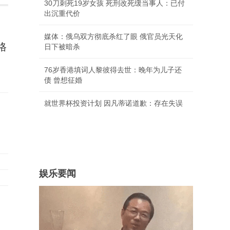
30刀刺死19岁女孩 死刑改死缓当事人：已付
出沉重代价
媒体：俄乌双方彻底杀红了眼 俄官员光天化
格
日下被暗杀
76岁香港填词人黎彼得去世：晚年为儿子还
债 曾想征婚
就世界杯投资计划 因凡蒂诺道歉：存在失误
不
娱乐要闻