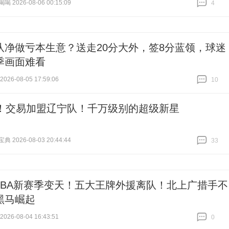
 2026-08-06 00:15:09
4
跟贴
4
队净做亏本生意？送走20分大外，签8分蓝领，球迷
季画面难看
26-08-05 17:59:06
10
跟贴
10
1！交易加盟辽宁队！千万级别的超级新星
 2026-08-03 20:44:44
33
跟贴
33
CBA新赛季变天！五大王牌外援离队！北上广措手不
黑马崛起
26-08-04 16:43:51
0
跟贴
0