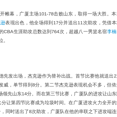
拉开帷幕，广厦主场101-78击败山东，取得一场大胜。本
克逊
表现出色，他全场得到17分并送出11次助攻，凭借本
的CBA生涯助攻总数达到764次，超越八一男篮名宿
李楠
位。
德先发出场，杰克逊作为替补出战。首节比赛他就送出2
发威，单节得到8分。第二节杰克逊表现机会不多，但依
场领先山东14分。而在第三节比赛，广厦队的进攻让山东
9的比分让第四节比赛成为垃圾时间。在广厦进攻火力全开的
分，同时送出了8次助攻，广厦队在他的串联之下进攻端连