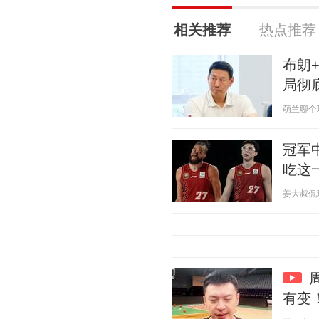
相关推荐
热点推荐
布朗
局彻
萌兰聊个球 2
冠军
吃这
姜大叔侃球 2
有变