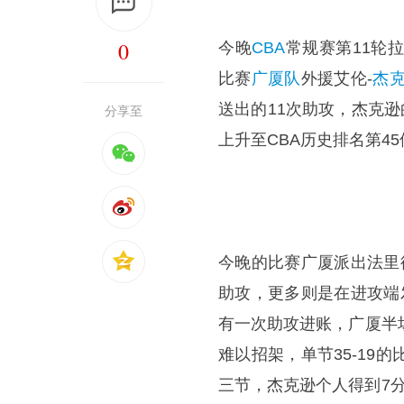
0
今晚
CBA
常规赛第11轮
比赛
广厦队
外援艾伦-
杰
送出的11次助攻，杰克逊
分享至
上升至CBA历史排名第45
今晚的比赛广厦派出法里
助攻，更多则是在进攻端
有一次助攻进账，广厦半
难以招架，单节35-1
三节，杰克逊个人得到7