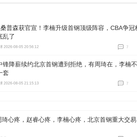
+桑普森获官宣！李楠升级首钢顶级阵容，CBA争冠
底乱了
026-08-05 20:56:12
7
跟贴
7
中锋降薪续约北京首钢遭到拒绝，有周琦在，李楠
一套
026-08-05 21:15:13
7
跟贴
7
周琦心疼，赵睿心疼，李楠心疼，北京首钢重大交易
！