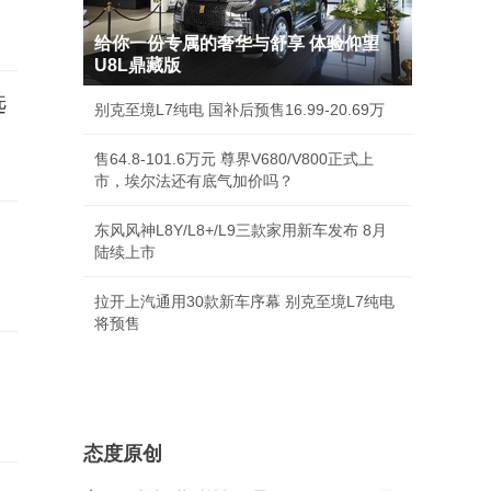
给你一份专属的奢华与舒享 体验仰望
U8L鼎藏版
选
别克至境L7纯电 国补后预售16.99-20.69万
售64.8-101.6万元 尊界V680/V800正式上
市，埃尔法还有底气加价吗？
东风风神L8Y/L8+/L9三款家用新车发布 8月
陆续上市
拉开上汽通用30款新车序幕 别克至境L7纯电
将预售
态度原创