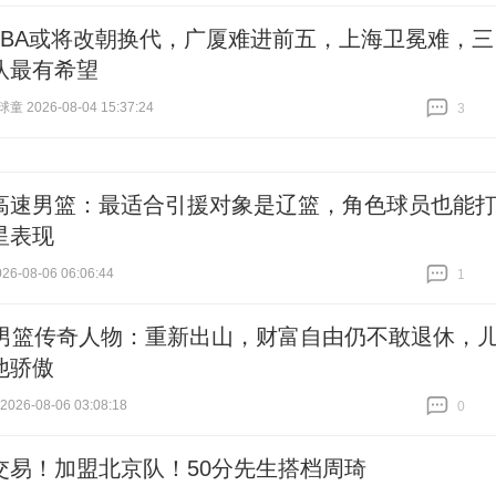
CBA或将改朝换代，广厦难进前五，上海卫冕难，三
队最有希望
 2026-08-04 15:37:24
3
跟贴
3
高速男篮：最适合引援对象是辽篮，角色球员也能
星表现
6-08-06 06:06:44
1
跟贴
1
岁男篮传奇人物：重新出山，财富自由仍不敢退休，
他骄傲
26-08-06 03:08:18
0
跟贴
0
交易！加盟北京队！50分先生搭档周琦