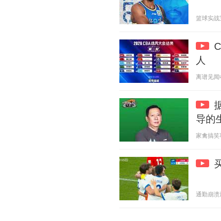
篮球实战宝典
人
离谱见闻收集
导的
家禽搞笑事务
通勤崩溃观察