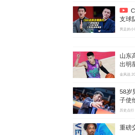
支球
男足的小球童
山东
出明
金风说 202
58
子使
历史点行 20
重磅