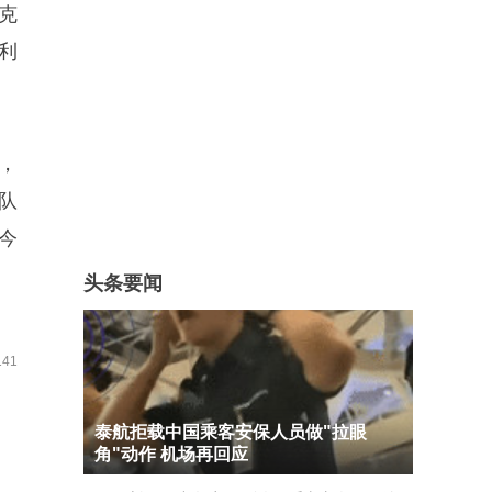
克
利
，
队
今
头条要闻
41
泰航拒载中国乘客安保人员做"拉眼
角"动作 机场再回应