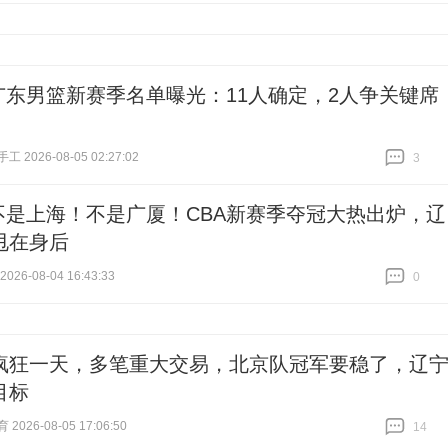
广东男篮新赛季名单曝光：11人确定，2人争关键席
 2026-08-05 02:27:02
3
跟贴
3
不是上海！不是广厦！CBA新赛季夺冠大热出炉，辽
甩在身后
26-08-04 16:43:33
0
跟贴
0
A疯狂一天，多笔重大交易，北京队冠军要稳了，辽
目标
026-08-05 17:06:50
14
跟贴
14