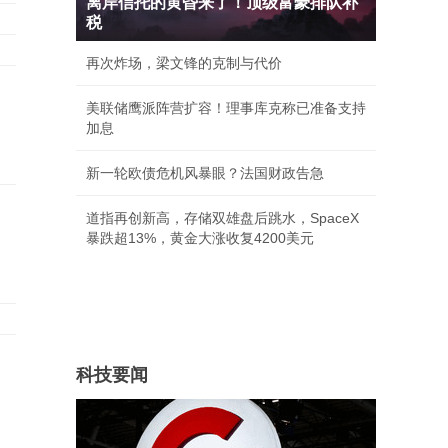
离岸信托的黄昏来了！顶级富豪排队补
税
再次炸场，梁文锋的克制与代价
美联储鹰派阵营扩容！理事库克称已准备支持
加息
新一轮欧债危机风暴眼？法国财政告急
道指再创新高，存储双雄盘后跳水，SpaceX
暴跌超13%，黄金大涨收复4200美元
宁
科技要闻