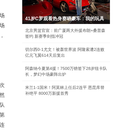
场
41岁C罗观看热身赛晒豪车：我的玩具
场
北京男篮官宣：前广厦两大外援布朗+桑普森
，
签约 新赛季剑指冲冠
切尔西0-1尤文！被轰世界波 阿隆索遭2连败
亿元飞翼614天后复出
阿森纳今夏第4援！7500万镑签下28岁纽卡队
长，梦幻中场豪阵出炉
次
米兰1-1国米！阿莫林上任后2连平 恩昆库替
补绝平 8000万新援首秀
然
队
第
连