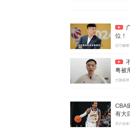
位！
吕坾极限手工
粤被
大国侃球 20
CB
有大
宗介说体育 2