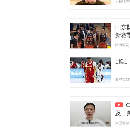
王稱吃吃喝喝
山东
新赛
南海浪花 20
1换
篮球实战宝典
及，
大国侃球 20