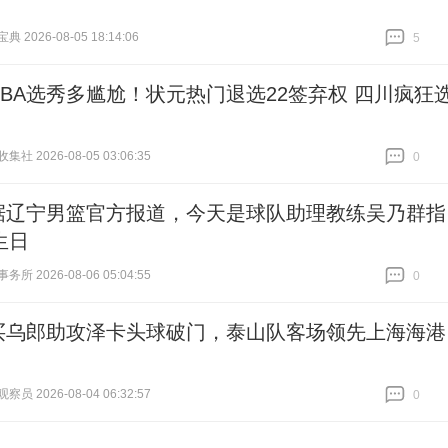
 2026-08-05 18:14:06
5
跟贴
5
CBA选秀多尴尬！状元热门退选22签弃权 四川疯狂
社 2026-08-05 03:06:35
0
跟贴
0
据辽宁男篮官方报道，今天是球队助理教练吴乃群指
生日
所 2026-08-06 05:04:55
0
跟贴
0
买乌郎助攻泽卡头球破门，泰山队客场领先上海海港
员 2026-08-04 06:32:57
0
跟贴
0