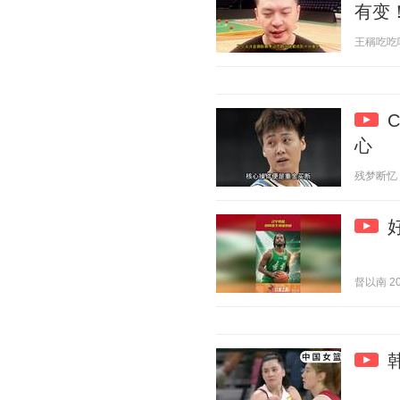
有变
王稱吃吃喝喝
心
残梦断忆 20
督以南 202