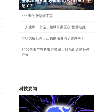
腾讯WorkBuddy领跑AI办公 阿里字节
急了?
papi酱的智慧学不完
一人生出一个连，超级富豪正在“批量造娃”
市场大幅反弹，让我彻底看清了这件事！
8400亿资产齐鲁银行换届，75后胡金良升任
行长
科技要闻