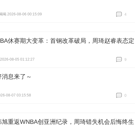
！
 2026-08-06 00:15:09
4
跟贴
4
CBA休赛期大变革：首钢改革破局，周琦赵睿表态定
26-08-05 01:12:27
9
跟贴
9
好消息来了～
6-08-07 03:15:58
0
跟贴
0
韩旭重返WNBA创亚洲纪录，周琦错失机会后悔终生