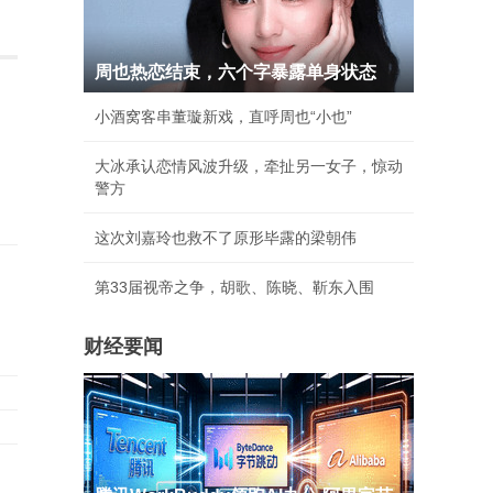
周也热恋结束，六个字暴露单身状态
小酒窝客串董璇新戏，直呼周也“小也”
大冰承认恋情风波升级，牵扯另一女子，惊动
警方
这次刘嘉玲也救不了原形毕露的梁朝伟
第33届视帝之争，胡歌、陈晓、靳东入围
财经要闻