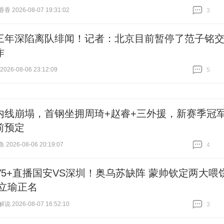
 2026-08-07 19:31:02
3
跟贴
3
三年深陷离队绯闻！记者：北京目前暂停了范子铭
作
26-08-06 23:12:09
5
跟贴
5
内线崩塌，首钢坐拥周琦+赵睿+三外援，新赛季冠
前预定
026-08-06 20:19:07
4
跟贴
4
TV5+直播国安VS深圳！奥乌苏缺阵 蒙帅钦定两大喂
杨立瑜正名
 2026-08-07 16:52:10
3
跟贴
3