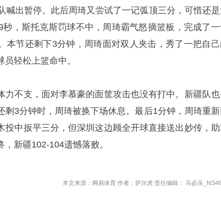
圳队喊出暂停。此后周琦又尝试了一记弧顶三分，可惜还是
29秒，斯托克斯罚球不中，周琦霸气怒摘篮板，完成了一
。本节还剩下3分钟，周琦面对双人夹击，秀了一把自己
球员轻松上篮命中。
体力不支，面对李慕豪的面筐攻击也没有打中。新疆队也
还剩3分钟时，周琦被换下场休息。最后1分钟，周琦重新
木投中扳平三分，但深圳这边顾全开球直接送出妙传，助
新疆102-104遗憾落败。
本文来源：网易体育 作者：萨尔虎 责任编辑： 马必乐_NS48