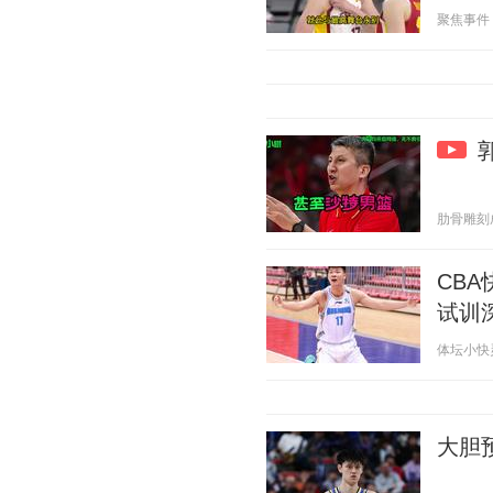
聚焦事件 20
肋骨雕刻成玫
CB
试训
体坛小快灵 2
大胆