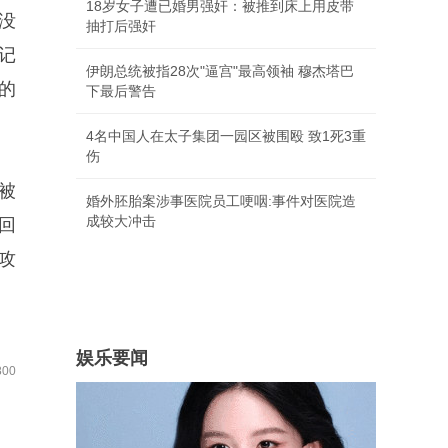
18岁女子遭已婚男强奸：被推到床上用皮带
没
抽打后强奸
记
伊朗总统被指28次"逼宫"最高领袖 穆杰塔巴
的
下最后警告
4名中国人在太子集团一园区被围殴 致1死3重
伤
被
婚外胚胎案涉事医院员工哽咽:事件对医院造
成较大冲击
回
攻
娱乐要闻
00