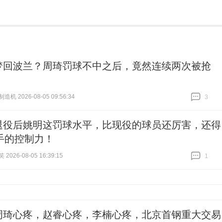
梦回波兰？周琦罚球不中之后，竟然连续两次被抢
机 2026-08-05 09:56:34
3
跟贴
3
退役后姚明这罚球水平，比现役的球员还厉害，还得
手的控制力！
026-08-05 16:39:15
1
跟贴
1
周琦心疼，赵睿心疼，李楠心疼，北京首钢重大交易