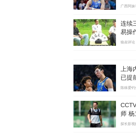
广西阿妹香香
连续
易操
狼叔评论 20
上海
已提
陈秣爱钓鱼 2
CC
师 
探长影视解说