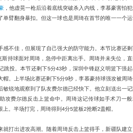
豪
，他虚晃一枪后沿着底线突破杀入内线，李慕豪害怕犯
了单臂翻身暴扣。但这一球也是周琦在首节的唯一一个运
手感不佳，但展现了自己强大的防守能力。本节比赛还剩
拜克斯持球面对周琦，急停中距离出手。周琦并未失位，直
记跳投。本节还剩下5分43秒，深圳中锋赵义明篮下强起
大帽。上半场比赛还剩下5分9秒，李慕豪持球强攻被周琦
后敏锐地观察到了队友费尔德已经快下。他立刻送出一记
助攻费尔德反击上篮命中。周琦这记传球如手术刀一般
上。半场打完，周琦得到4分5篮板2抢断2盖帽。
来就打出进攻高潮。随着周琦反击上篮得手，新疆队建立