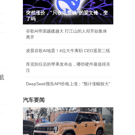
突然涨价，"只收电费钱"的梁文锋，变
了吗
谷歌AI帝国越建越大 打江山的人却开始集体
离开
凌晨谷歌AI地震！4位大牛离职 CEO退居二线
库克卸任后的苹果发布会，哪些硬件最值得关
注
航
DeepSeek预告API价格上涨：“预计涨幅较大”
汽车要闻