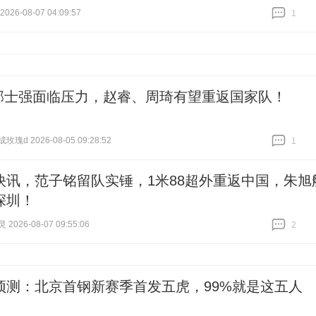
26-08-07 04:09:57
1
跟贴
1
郭士强面临压力，赵睿、周琦有望重返国家队！
瑰d 2026-08-05 09:28:52
1
跟贴
1
A快讯，范子铭留队实锤，1米88超外重返中国，朱旭
深圳！
026-08-07 09:55:06
2
跟贴
2
预测：北京首钢新赛季首发五虎，99%就是这五人