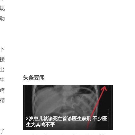
规
动
下
接
出
头条要闻
生
跨
精
2岁患儿就诊死亡首诊医生获刑 不少医
生为其鸣不平
了