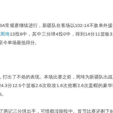
CBA常规赛继续进行，新疆队在客场以102-14不敌单外
，
周琦
13投6中，其中三分球4投0中，得到14分11篮板
季至今单场最低得分。
，打出了不俗的表现。本场比赛之前，周琦为新疆队出战
.3分12.5个篮板2.6次助攻1.6次抢断2.6次盖帽的豪
%。
了两记三分球出手，可惜都没能投中。首节比赛还剩下8