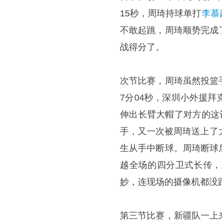
15秒，周琦持球单打
李慕
不敢起跳，周琦顺势完成
战得分了。
次节比赛，周琦虽然投篮
7分04秒，深圳小外援
伸出长臂大帽了对方的这
手，又一次被周琦送上了
生从手中断球。周琦断球
越全场的四分卫式长传，
妙，连现场的摄像机都没跟
第三节比赛，新疆队一上