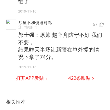
怕了
2019-11-16
尽量不和傻逼对骂
57
辽宁省朝阳市
郭士强：原帅 赵率舟防守不好 我们
不要 。
结果昨天半场让新疆在单外援的情
况下拿了74分。
2019-11-16
打开APP发贴
422
条跟贴
相关推荐