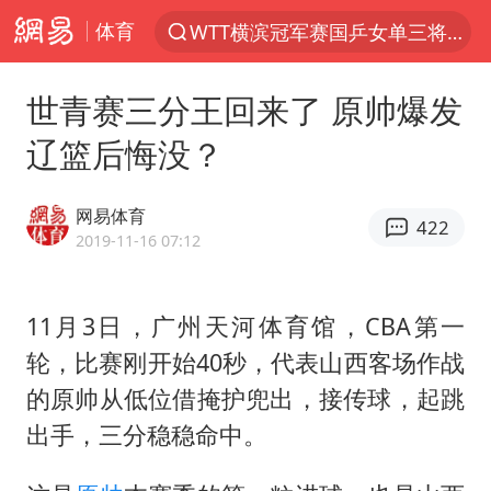
WTT横滨冠军赛国乒女单三将晋级四强
体育
光影经济撬动暑期消费新蓝海
唐田赛前发布会上引用《孙子兵法》
世青赛三分王回来了 原帅爆发
陈思诚零点晒照为佟丽娅庆生
辽篮后悔没？
郑丽文：台湾从来没有“独立”过
网易体育
央视新主播李秋莹孙亚鹏亮相
422
2019-11-16 07:12
情侣在平潭拍日出时坠崖致一死一伤
梁家辉：到内地拍戏不是北上是回归
11月3日，广州天河体育馆，CBA第一
泰国初中生饮弹自尽前开了26枪
轮，比赛刚开始40秒，代表山西客场作战
36岁男演员成景区NPC后人气爆棚
的原帅从低位借掩护兜出，接传球，起跳
新疆优化调整景区内自驾服务费
出手，三分稳稳命中。
全民健身事业高质量发展