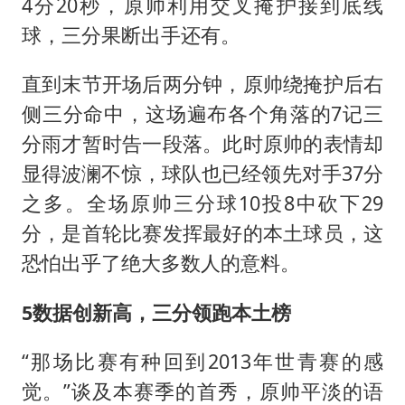
4分20秒，原帅利用交叉掩护接到底线
球，三分果断出手还有。
直到末节开场后两分钟，原帅绕掩护后右
侧三分命中，这场遍布各个角落的7记三
分雨才暂时告一段落。此时原帅的表情却
显得波澜不惊，球队也已经领先对手37分
之多。全场原帅三分球10投8中砍下29
分，是首轮比赛发挥最好的本土球员，这
恐怕出乎了绝大多数人的意料。
5数据创新高，三分领跑本土榜
“那场比赛有种回到2013年世青赛的感
觉。”谈及本赛季的首秀，原帅平淡的语