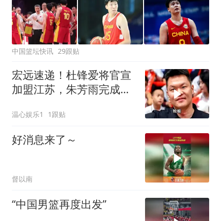
中国篮坛快讯
29跟贴
宏远速递！杜锋爱将官宣
加盟江苏，朱芳雨完成交
接，徐杰深夜发声
温心娱乐1
1跟贴
好消息来了～
督以南
“中国男篮再度出发”