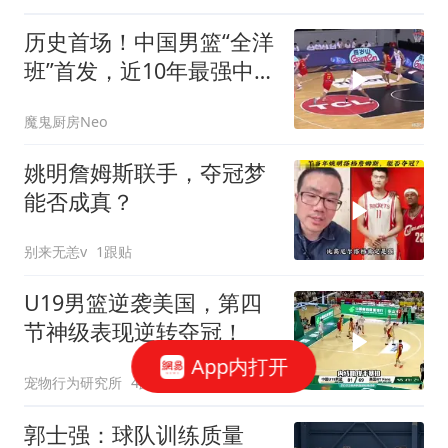
历史首场！中国男篮“全洋
班”首发，近10年最强中国
男篮
魔鬼厨房Neo
姚明詹姆斯联手，夺冠梦
能否成真？
别来无恙v
1跟贴
U19男篮逆袭美国，第四
节神级表现逆转夺冠！
App内打开
宠物行为研究所
4跟贴
郭士强：球队训练质量