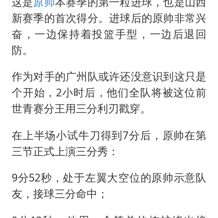
这是
原帅
本赛季的第一粒进球，也是山西
台当局重金为“台独”织“皇帝新衣”
新赛季的首次得分。进球后的原帅非常兴
几元成本的AI广告导致千万市值蒸发
奋，一边保持着投篮手型，一边后退回
老挝国会主席赛宋蓬逝世
防。
茅台部分直营店飞天茅台提价
作为对手的广州队或许还没意识到这只是
白海豚将正面袭击贯穿浙江
个开始，2小时后，他们全队将被这位前
酒店回应车内过夜被收150元
世青赛分王用三分利刃戳穿。
乐享全民健身 共筑健康中国
在上半场小试牛刀得到7分后，原帅在第
三节正式上演三分秀：
9分52秒，处于左翼大空位的原帅示意队
友，接球三分命中；