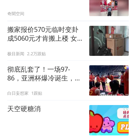
奇聞空间
搬家报价570元临时变卦
成5060元才肯搬上楼 女子
傻眼
极目新闻
2.2万跟贴
彻底乱套了！一场97-
86，亚洲杯爆冷诞生，中
国男篮八强对(3)
白日妄想家
1跟贴
天空硬糖消