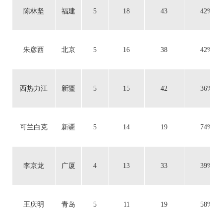
陈林坚
福建
5
18
43
42%
朱彦西
北京
5
16
38
42%
西热力江
新疆
5
15
42
36%
可兰白克
新疆
5
14
19
74%
李京龙
广厦
4
13
33
39%
王庆明
青岛
5
11
19
58%