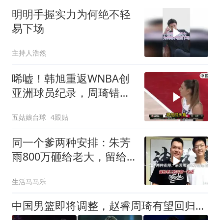
明明手握实力为何绝不轻
易下场
主持人浩然
唏嘘！韩旭重返WNBA创
亚洲球员纪录，周琦错失
步行者机会后悔半生
五姑娘台球
4跟贴
同一个爹两种安排：朱芳
雨800万砸给老大，留给
老二的只有一句话
生活马马乐
中国男篮即将调整，赵睿周琦有望回归，郭士强压力大！