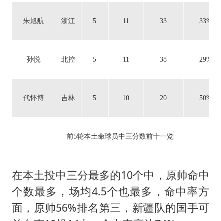
朱旭航
浙江
5
11
33
33%
孙悦
北控
5
11
38
29%
代怀博
吉林
5
10
20
50%
前5轮本土命球员中三分数前十一览
在本土投中三分最多的10个中，原帅命中
个数最多，场均4.5个也最多，命中率方
面，原帅56%排名第三，新疆队的国手可