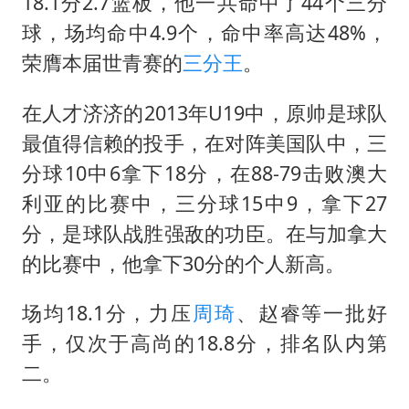
18.1分2.7篮板，他一共命中了44个三分
球，场均命中4.9个，命中率高达48%，
荣膺本届世青赛的
三分王
。
在人才济济的2013年U19中，原帅是球队
最值得信赖的投手，在对阵美国队中，三
分球10中6拿下18分，在88-79击败澳大
利亚的比赛中，三分球15中9，拿下27
分，是球队战胜强敌的功臣。在与加拿大
的比赛中，他拿下30分的个人新高。
场均18.1分，力压
周琦
、赵睿等一批好
手，仅次于高尚的18.8分，排名队内第
二。