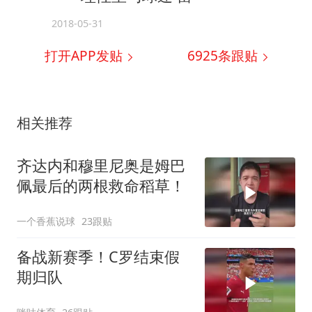
2018-05-31
打开APP发贴
6925
条跟贴
相关推荐
齐达内和穆里尼奥是姆巴
佩最后的两根救命稻草！
一个香蕉说球
23跟贴
备战新赛季！C罗结束假
期归队