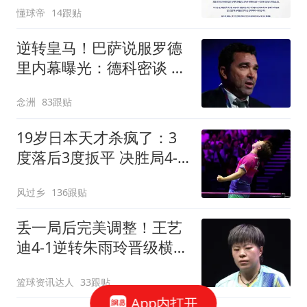
懂球帝
14跟贴
逆转皇马！巴萨说服罗德
里内幕曝光：德科密谈 弗
里克多次打电话
念洲
83跟贴
19岁日本天才杀疯了：3
度落后3度扳平 决胜局4-8
后轰7-0逆转进4强
风过乡
136跟贴
丢一局后完美调整！王艺
迪4-1逆转朱雨玲晋级横滨
冠军赛四强！
篮球资讯达人
33跟贴
App内打开