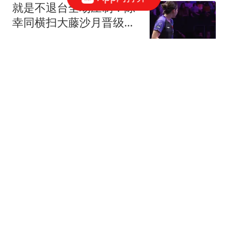
就是不退台全场压制！陈
幸同横扫大藤沙月晋级横
滨冠军赛四强！
篮球资讯达人
75跟贴
联手浓眉！北京水货外援
阿隆德斯签约奇才 场均仅
6.3分告别CBA
醉卧浮生
75跟贴
罗马诺：罗德里告诉曼城
只想去巴萨，巴萨认为其
加盟是时间问题
懂球帝
刘建业：希望所有队员守
住初心；李镇全能否首发