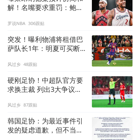
解！名嘴要求重罚：鲍尔
默和小卡都该禁赛一年
罗说NBA
306跟贴
突发！曝利物浦将租借巴
萨队长1年：明夏可买断
曾被查出心理问题
风过乡
48跟贴
硬刚足协！中超队官方要
求换主裁 列出3大争议比
赛：鲁能全上榜
风过乡
87跟贴
韩国足协：为最近事件引
发的疑虑道歉，但不当行
为从未发生