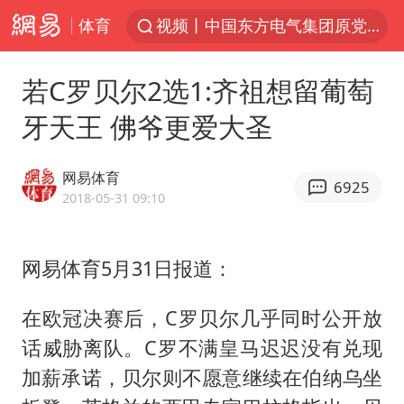
体育
视频丨中国东方电气集团原党组副书记、董事宋致远被查
“不怕六爷挂得多 就怕六爷挂一颗”
若C罗贝尔2选1:齐祖想留葡萄
杭州全市有序停课
牙天王 佛爷更爱大圣
直击东北超：哈尔滨vs通辽
永和豆浆创始人林炳生去世
网易体育
6925
香港宏福苑火灾或由烟头引起
2018-05-31 09:10
白海豚将正面袭击贯穿浙江
网易体育5月31日报道：
商场现钱学森巨幅海报 负责人回应
36岁男演员成景区NPC后人气爆棚
在欧冠决赛后，C罗贝尔几乎同时公开放
郑丽文：台湾从来没有“独立”过
话威胁离队。C罗不满皇马迟迟没有兑现
几元成本的AI广告导致千万市值蒸发
加薪承诺，贝尔则不愿意继续在伯纳乌坐