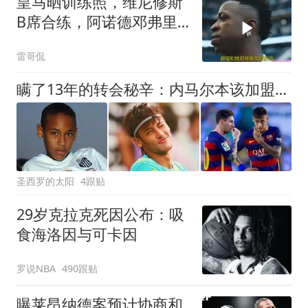
皇马晒训练照，维尼修斯
B席合练，阿诺德邓弗里
斯同框引热议
雷哥侃
瞒了13年的转会秘辛：内马尔本该加盟皇马，输在梅西一通电话
圣西罗的太阳
4跟贴
29岁克拉克死因公布：吸
食海洛因与可卡因
罗说NBA
490跟贴
曝莱昂纳德案预计协商和