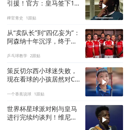
引援！官方：皇马签下19
岁边锋迪奥曼德，转会费
稗官青史
1跟贴
总价1.4亿！皇马签下迪奥
曼德
从“卖队长”到“四亿妄为”：
阿森纳十年沉浮，终于活
成了自己最“壕”的模样
乒乓球教学
2跟贴
策反切尔西小球迷失败，
现在看球的小孩居然对C
罗梅西无感了！
一个香蕉说球
1跟贴
世界杯星球派对刚与皇马
进行完续约谈判！维尼修
斯清空自己社媒账号所有