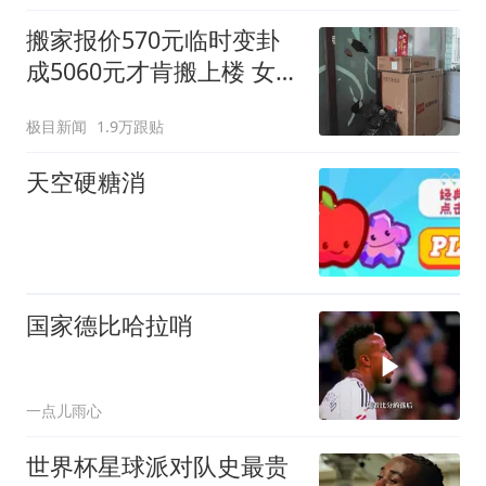
搬家报价570元临时变卦
成5060元才肯搬上楼 女子
傻眼
极目新闻
1.9万跟贴
天空硬糖消
国家德比哈拉哨
一点儿雨心
世界杯星球派对队史最贵