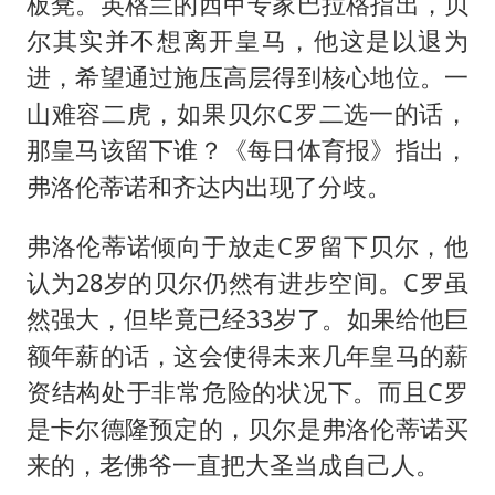
浙江台州《告全体市民书》
板凳。英格兰的西甲专家巴拉格指出，贝
尔其实并不想离开皇马，他这是以退为
酒店回应车内过夜被收150元
进，希望通过施压高层得到核心地位。一
梁家辉百花奖演讲落泪
山难容二虎，如果贝尔C罗二选一的话，
人民的健康、体质、幸福一脉相承
那皇马该留下谁？《每日体育报》指出，
弗洛伦蒂诺和齐达内出现了分歧。
弗洛伦蒂诺倾向于放走C罗留下贝尔，他
认为28岁的贝尔仍然有进步空间。C罗虽
然强大，但毕竟已经33岁了。如果给他巨
额年薪的话，这会使得未来几年皇马的薪
资结构处于非常危险的状况下。而且C罗
是卡尔德隆预定的，贝尔是弗洛伦蒂诺买
来的，老佛爷一直把大圣当成自己人。