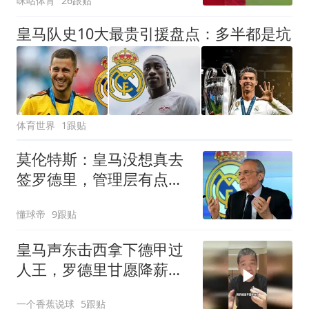
咪咕体育
26跟贴
皇马队史10大最贵引援盘点：多半都是坑
体育世界
1跟贴
莫伦特斯：皇马没想真去
签罗德里，管理层有点在
拿我们开玩笑
懂球帝
9跟贴
皇马声东击西拿下德甲过
人王，罗德里甘愿降薪投
靠，维尼危险了！
一个香蕉说球
5跟贴