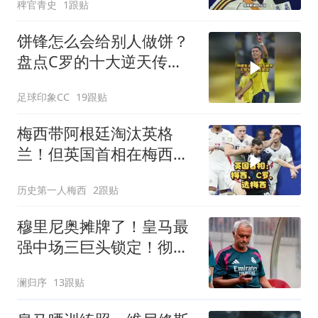
稗官青史
1跟贴
帖子和个人简介！维尼修
斯
饼锋怎么会给别人做饼？
盘点C罗的十大逆天传
球！
足球印象CC
19跟贴
梅西带阿根廷淘汰英格
兰！但英国首相在梅西和
C罗中选梅西！
历史第一人梅西
2跟贴
穆里尼奥摊牌了！皇马最
强中场三巨头锁定！彻底
弃用两大水货
澜归序
13跟贴