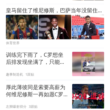
皇马留住了维尼修斯，巴萨当年没留住内马尔，经纪人道出内情
体育世界
训练完下雨了，C罗想坐
后排发现坐满了，只能小
跑到副驾驶
趣事制造机
1跟贴
厚此薄彼同是索要高薪为
何维尼修斯一再如愿C罗
却遭扫地出门
左脚爆射得分
3跟贴