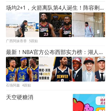
场均2+1，火箭离队第4人诞生！阵容剩余18人，保留引援灵活度
广西阿妹香香
5跟贴
最新！NBA官方公布西部实力榜：湖人第4、勇士第10！
石场阿鑫
4跟贴
天空硬糖消