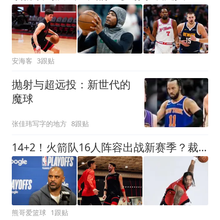
安海客
3跟贴
抛射与超远投：新世代的
魔球
张佳玮写字的地方
8跟贴
14+2！火箭队16人阵容出战新赛季？裁掉1人，或不再引进新球员
熊哥爱篮球
1跟贴