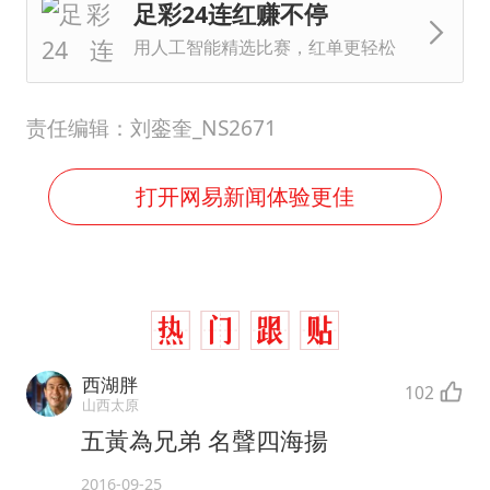
足彩24连红赚不停
用人工智能精选比赛，红单更轻松
责任编辑：刘銮奎_NS2671
打开网易新闻体验更佳
西湖胖
102
山西太原
五黃為兄弟 名聲四海揚
2016-09-25