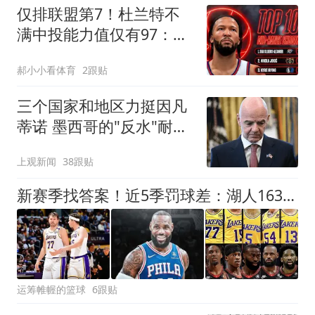
仅排联盟第7！杜兰特不
满中投能力值仅有97：我
对2K真的破防了
郝小小看体育
2跟贴
三个国家和地区力挺因凡
蒂诺 墨西哥的"反水"耐人
寻味
上观新闻
38跟贴
新赛季找答案！近5季罚球差：湖人1635个断崖第一！
运筹帷幄的篮球
6跟贴