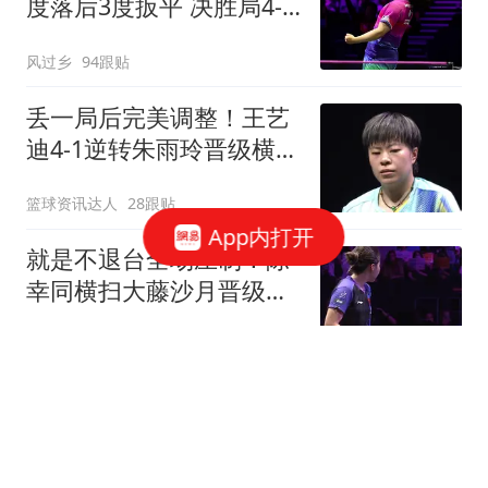
度落后3度扳平 决胜局4-8
后轰7-0逆转进4强
风过乡
94跟贴
丢一局后完美调整！王艺
迪4-1逆转朱雨玲晋级横滨
冠军赛四强！
篮球资讯达人
28跟贴
App内打开
就是不退台全场压制！陈
幸同横扫大藤沙月晋级横
滨冠军赛四强！
篮球资讯达人
52跟贴
联手浓眉！北京水货外援
阿隆德斯签约奇才 场均仅
6.3分告别CBA