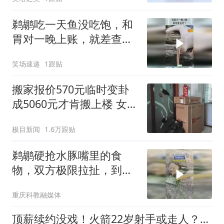
鹈鹕吃一天鱼没吃饱，和
胃对一晚上账，就差查监
控了！
笑场速递
1跟贴
搬家报价570元临时变卦
成5060元才肯搬上楼 女子
傻眼
极目新闻
1.6万跟贴
鹈鹕硬抢水豚嘴里的食
物，双方极限拉扯，到底
谁是最终胜利者？
重庆科教融媒体
顶薪续约没戏！火箭22岁射手或走人？若搭选秀权，可换即战力老将