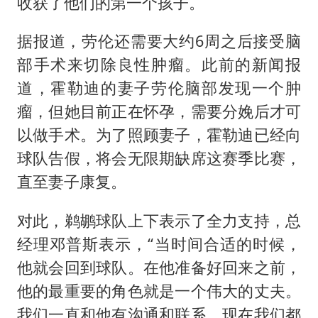
收获了他们的第一个孩子。
牛津大学一纸声明甩不了锅
据报道，劳伦还需要大约6周之后接受脑
新疆景区自驾服务费改为按车收费
部手术来切除良性肿瘤。此前的新闻报
网传《披荆斩棘2026》名单
道，霍勒迪的妻子劳伦脑部发现一个肿
女主硬加吻戏短剧已下架
瘤，但她目前正在怀孕，需要分娩后才可
浙江台州《告全体市民书》
以做手术。为了照顾妻子，霍勒迪已经向
球队告假，将会无限期缺席这赛季比赛，
香港宏福苑火灾或由烟头引起
直至妻子康复。
人民的健康、体质、幸福一脉相承
对此，鹈鹕球队上下表示了全力支持，总
经理邓普斯表示，“当时间合适的时候，
他就会回到球队。在他准备好回来之前，
他的最重要的角色就是一个伟大的丈夫。
我们一直和他有沟通和联系。现在我们都