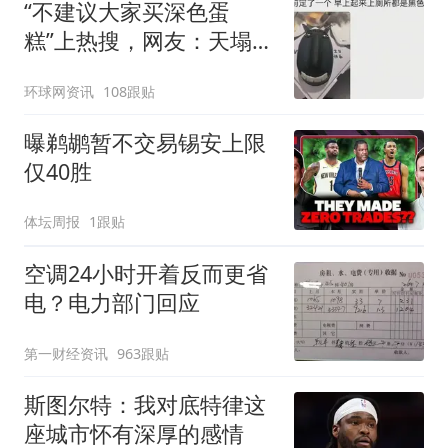
“不建议大家买深色蛋
糕”上热搜，网友：天塌
了！
环球网资讯
108跟贴
曝鹈鹕暂不交易锡安上限
仅40胜
体坛周报
1跟贴
空调24小时开着反而更省
电？电力部门回应
第一财经资讯
963跟贴
斯图尔特：我对底特律这
座城市怀有深厚的感情