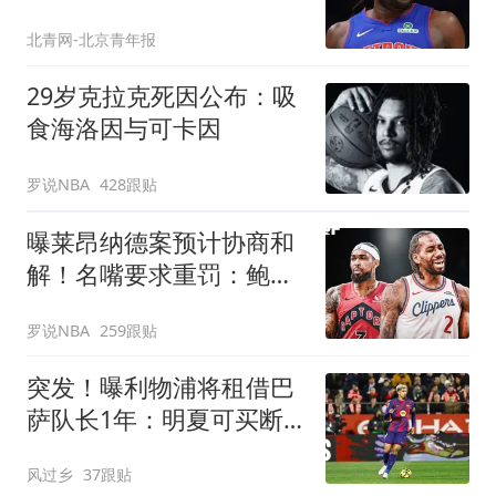
北青网-北京青年报
29岁克拉克死因公布：吸
食海洛因与可卡因
罗说NBA
428跟贴
曝莱昂纳德案预计协商和
解！名嘴要求重罚：鲍尔
默和小卡都该禁赛一年
罗说NBA
259跟贴
突发！曝利物浦将租借巴
萨队长1年：明夏可买断
曾被查出心理问题
风过乡
37跟贴