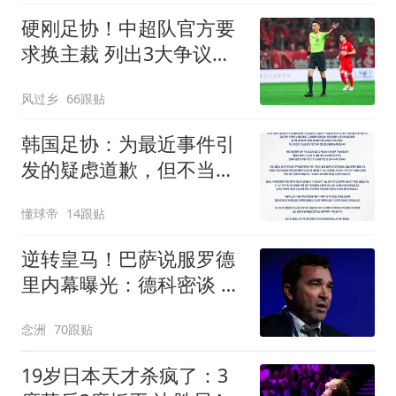
硬刚足协！中超队官方要
求换主裁 列出3大争议比
赛：鲁能全上榜
风过乡
66跟贴
韩国足协：为最近事件引
发的疑虑道歉，但不当行
为从未发生
懂球帝
14跟贴
逆转皇马！巴萨说服罗德
里内幕曝光：德科密谈 弗
里克多次打电话
念洲
70跟贴
19岁日本天才杀疯了：3