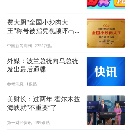
费大厨"全国小炒肉大
王"称号被指凭视频评出
官方回应
中国新闻周刊
2751跟贴
外媒：波兰总统向乌总统
发出最后通牒
参考消息
1跟贴
美财长：过两年 霍尔木兹
海峡就“不重要”了
第一财经资讯
499跟贴