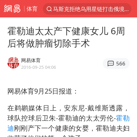
马斯克拒绝乌用星链打击俄境内目标
体育
解锁各地夏日限定体验
霍勒迪太太产下健康女儿 6周
金饰克价一夜涨回1300元
后将做肿瘤切除手术
河南重大刑事案嫌疑人落网
峰哥 汪海林
网易体育
566
西湖突现狂风暴雨 游客瞬间被浇透
2016-09-25 04:06
富婆带资进组给自己硬加60多场吻戏
视频丨中国东方电气集团原党组副书记、董事宋致远被查
网易体育9月25日报道：
梁家辉：到内地拍戏不是北上是回归
在鹈鹕媒体日上，安东尼-戴维斯透露，
白海豚将正面袭击贯穿浙江
球队控球后卫朱-霍勒迪的太太劳伦-
霍勒
酒店回应车内过夜被收150元
迪
刚刚产下一个健康的女婴，霍勒迪夫妇
“不怕六爷挂得多 就怕六爷挂一颗”