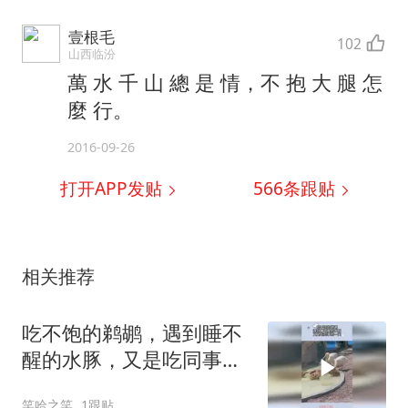
壹根毛
102
山西临汾
萬 水 千 山 總 是 情，不 抱 大 腿 怎
麼 行。
2016-09-26
打开APP发贴
566
条跟贴
相关推荐
吃不饱的鹈鹕，遇到睡不
醒的水豚，又是吃同事的
一天
笑哈之笑
1跟贴