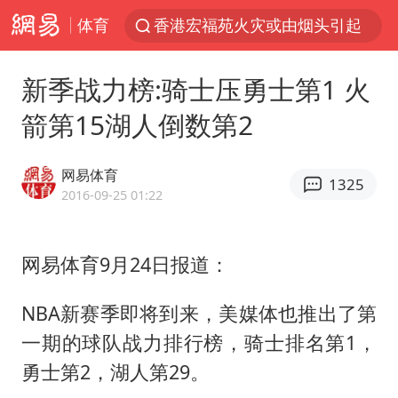
体育
香港宏福苑火灾或由烟头引起
网约车司机充电时猝死保险拒赔
新季战力榜:骑士压勇士第1 火
中国父女泰国骑摩托车坠崖1死1伤
箭第15湖人倒数第2
白海豚将正面袭击贯穿浙江
周末打虎 宋致远被查
网易体育
1325
温州发布告全体市民书：非必要不外出
2016-09-25 01:22
刘浩存百花奖开幕式红裙起舞
网易体育9月24日报道：
郑丽文：台湾从来没有“独立”过
万岁山接盘烂尾恒大文旅城
NBA新赛季即将到来，美媒体也推出了第
泰国初中生饮弹自尽前开了26枪
一期的球队战力排行榜，骑士排名第1，
多个明星演唱会取消
勇士第2，湖人第29。