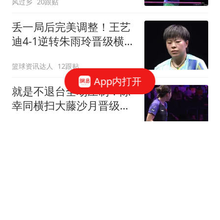
风过乡
20跟贴
丢一局后完美调整！王艺
迪4-1逆转朱雨玲晋级横滨
冠军赛四强！
篮球资讯达人
12跟贴
App内打开
就是不退台全场压制！陈
幸同横扫大藤沙月晋级横
滨冠军赛四强！
篮球资讯达人
3跟贴
联手浓眉！北京水货外援
阿隆德斯签约奇才 场均仅
6.3分告别CBA
醉卧浮生
57跟贴
努内斯：一开始很难接受