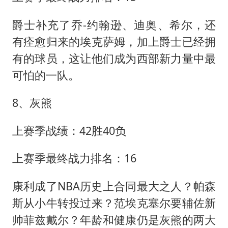
爵士补充了乔-约翰逊、迪奥、希尔，还
有痊愈归来的埃克萨姆，加上爵士已经拥
有的球员，这让他们成为西部新力量中最
可怕的一队。
8、灰熊
上赛季战绩：42胜40负
上赛季最终战力排名：16
康利成了NBA历史上合同最大之人？帕森
斯从小牛转投过来？范埃克塞尔要辅佐新
帅菲兹戴尔？年龄和健康仍是灰熊的两大