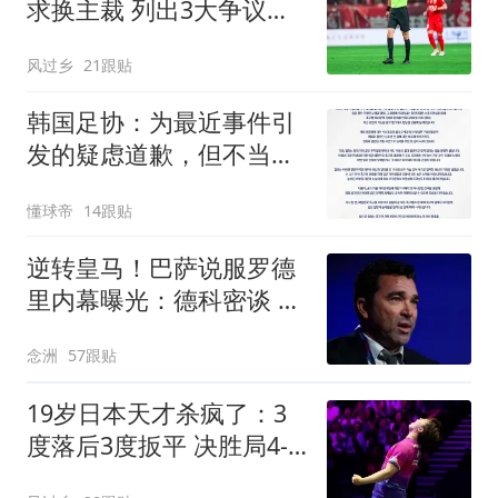
求换主裁 列出3大争议比
赛：鲁能全上榜
风过乡
21跟贴
韩国足协：为最近事件引
发的疑虑道歉，但不当行
为从未发生
懂球帝
14跟贴
逆转皇马！巴萨说服罗德
里内幕曝光：德科密谈 弗
里克多次打电话
念洲
57跟贴
19岁日本天才杀疯了：3
度落后3度扳平 决胜局4-8
后轰7-0逆转进4强