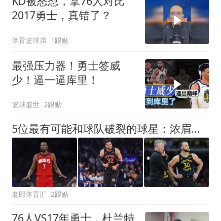
KD被怒怼，拿76人对比
2017勇士，真错了？
体育篮球弟
1跟贴
最强压力器！勇士签威
少！逼一逼库里！
篮球盛世
2跟贴
5位最有可能和球队破裂的球星：浓眉等20场，库里能终老勇士吗
老郎体育汇
2跟贴
76人VS17年勇士，杜兰特