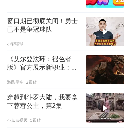
窗口期已彻底关闭！勇士
已不是争冠球队
小郭聊球
《艾尔登法环：褪色者
版》官方展示新职业：帅
气十足
游民星空
2跟贴
穿越到斗罗大陆，我要拿
下蓉蓉公主，第2集
小点点视频
5跟贴