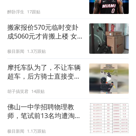
老将底薪
醉卧浮生
17跟贴
搬家报价570元临时变卦
成5060元才肯搬上楼 女子
傻眼
极目新闻
1.3万跟贴
摩托车队为了，不让车辆
超车，后方骑士直接变道
压车！
胡子搞笑君
14跟贴
佛山一中学招聘物理教
师，笔试前13名均遭淘
汰？教育局：已叫停招
极目新闻
1.1万跟贴
聘，成立调查组全面核查