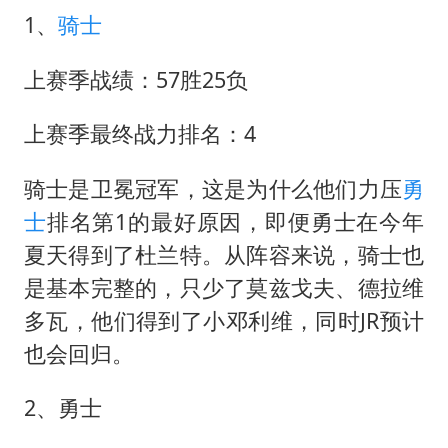
店主称换“青海拉面”招牌后生意更好
1、
骑士
女儿为争财产堵门阻挠父亲出殡
上赛季战绩：57胜25负
Kimi K3也失控了
习近平心系体育强国建设
上赛季最终战力排名：4
骑士是卫冕冠军，这是为什么他们力压
勇
士
排名第1的最好原因，即便勇士在今年
夏天得到了杜兰特。从阵容来说，骑士也
是基本完整的，只少了莫兹戈夫、德拉维
多瓦，他们得到了小邓利维，同时JR预计
也会回归。
2、勇士