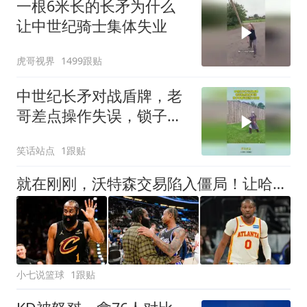
一根6米长的长矛为什么
让中世纪骑士集体失业
虎哥视界
1499跟贴
中世纪长矛对战盾牌，老
哥差点操作失误，锁子甲
都可能挡不住啊！
笑话站点
1跟贴
就在刚刚，沃特森交易陷入僵局！让哈登白白等待两月，骑士该醒悟了，争取库明加
小七说篮球
1跟贴