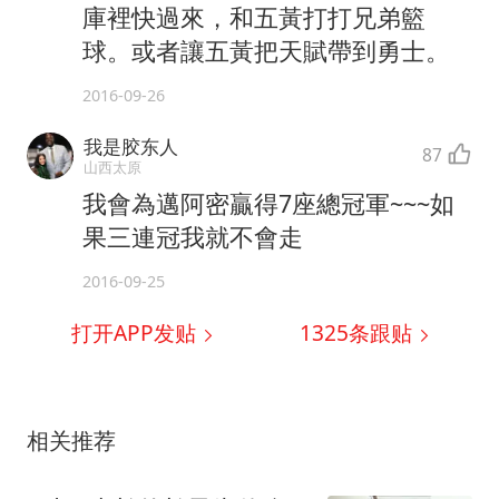
庫裡快過來，和五黃打打兄弟籃
球。或者讓五黃把天賦帶到勇士。
2016-09-26
我是胶东人
87
山西太原
我會為邁阿密贏得7座總冠軍~~~如
果三連冠我就不會走
2016-09-25
打开APP发贴
1325
条跟贴
相关推荐