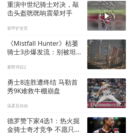
重演中世纪骑士对决，敲
击头盔咣咣响震晕对手
装甲铲史官
《Mistfall Hunter》枯萎
骑士3步爆发流：别被坦
克外表骗了，秒杀才是唯
雾野寻踪2
一出路
勇士8连胜遭终结 马勒首
秀9K难救牛棚崩盘
温柔且自由
德罗赞下家4选1：热火掘
金骑士奇才竞争 不愿只拿