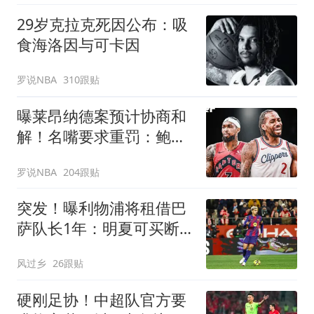
29岁克拉克死因公布：吸
食海洛因与可卡因
罗说NBA
310跟贴
曝莱昂纳德案预计协商和
解！名嘴要求重罚：鲍尔
默和小卡都该禁赛一年
罗说NBA
204跟贴
突发！曝利物浦将租借巴
萨队长1年：明夏可买断
曾被查出心理问题
风过乡
26跟贴
硬刚足协！中超队官方要