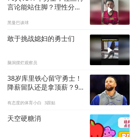
言论能站住脚？理性分析
勇士有多强
黑曼巴谈球
敢于挑战媳妇的勇士们
脑洞摆烂观察员
38岁库里铁心留守勇士！
降薪留队还是拿顶薪？9
月见分晓
有态度的体育小白
3跟贴
天空硬糖消