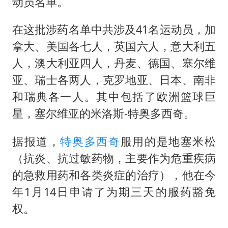
扎哈罗娃批广岛市长不提美国原子弹
动员名单。
泰国一女公务员妆容引争议 本人回应
在这批涉药名单中共涉及41名运动员，加
多地要求领导干部带头休假
拿大、美国各七人，英国六人，意大利五
女子利用漏洞0元薅走3000多件家电
人，澳大利亚四人，丹麦、德国、塞尔维
东方甄选被判赔偿江小白30万元
亚、瑞士各两人，克罗地亚、日本、南非
和瑞典各一人。其中包括了欧洲篮球巨
奋进开新局 实干挑大梁
星，塞尔维亚的米洛斯-特奥多西奇。
据报道，
特奥多西奇
服用的是地塞米松
（抗炎、抗过敏药物，主要作为危重疾病
的急救用药和各类炎症的治疗），他在今
年1月14日申请了为期三天的服药豁免
权。