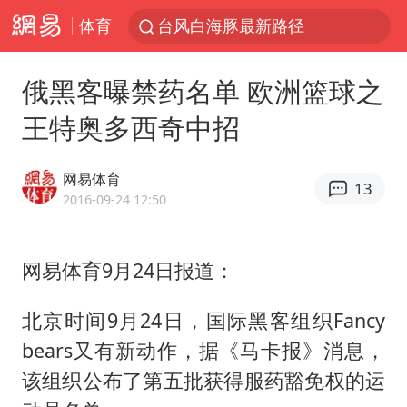
体育
台风白海豚最新路径
昆明石林火把节
俄黑客曝禁药名单 欧洲篮球之
63岁关之琳否认与27岁模特恋情
王特奥多西奇中招
外交部发言人就广岛核爆81周年等答记者问
27岁女子成组织卖淫集团主犯被通缉
网易体育
13
我国编制完成新版全月地质图
2016-09-24 12:50
贵州轮胎子公司获美国退税8136万
网易体育9月24日报道：
胡塞武装袭扰红海航运行动升级
郑国霖回应去景区上班被保安拦下
北京时间9月24日，国际黑客组织Fancy
80后女柜员逆袭成4200亿银行副行长
bears又有新动作，据《马卡报》消息，
感觉全东北都在等7号
该组织公布了第五批获得服药豁免权的运