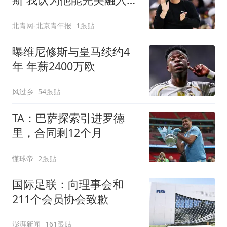
队
北青网-北京青年报
1跟贴
曝维尼修斯与皇马续约4
年 年薪2400万欧
风过乡
54跟贴
TA：巴萨探索引进罗德
里，合同剩12个月
懂球帝
2跟贴
国际足联：向理事会和
211个会员协会致歉
澎湃新闻
161跟贴