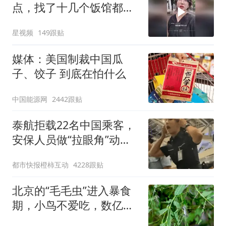
点，找了十几个饭馆都没
开门：午休到几点
星视频
149跟贴
媒体：美国制裁中国瓜
子、饺子 到底在怕什么
中国能源网
2442跟贴
泰航拒载22名中国乘客，
安保人员做“拉眼角”动
作，泰国机场最新回应：
都市快报橙柿互动
4228跟贴
拒绝登机决定由航司作
出；亲历者：曾承诺免费
北京的“毛毛虫”进入暴食
改签但没兑现
期，小鸟不爱吃，数亿头
小蜂迎战