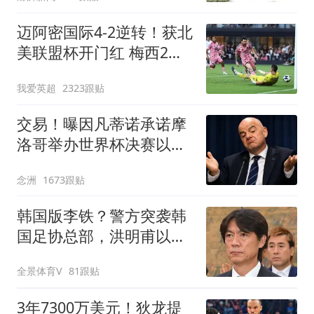
迈阿密国际4-2逆转！获北
美联盟杯开门红 梅西2射1
传+生涯已进921球
我爱英超
2323跟贴
交易！曝因凡蒂诺承诺摩
洛哥举办世界杯决赛以换
取支持 FIFA回应
念洲
1673跟贴
韩国版李铁？警方突袭韩
国足协总部，洪明甫以犯
罪嫌疑人身份被传唤
全景体育V
81跟贴
3年7300万美元！狄龙提