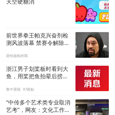
天空硬糖消
前世界拳王帕克兴奋剂检
测风波落幕 禁赛令解除官
宣近期复出
甜份超标的我
浙江男子划桨板时看到大
鱼，用桨把鱼拍晕后捞
起；当事人：鱼重7斤6
鲁中晨报
97跟贴
两，做成红烧辣子鱼块，
味道很好
“中传多个艺术类专业取消
艺考”，网友：文化工作者