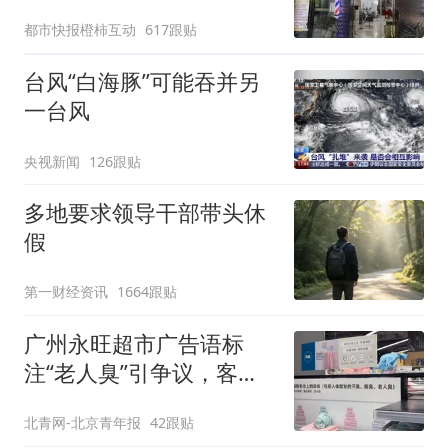
一定要有文化，这句话的
都市快报橙柿互动
617跟贴
含金量还在持续上升
台风“白海豚”可能吞并另
一台风
央视新闻
126跟贴
多地要求领导干部带头休
假
第一财经资讯
1664跟贴
广州永旺超市广告语标
注“老人臭”引争议，客服
回应
北青网-北京青年报
42跟贴