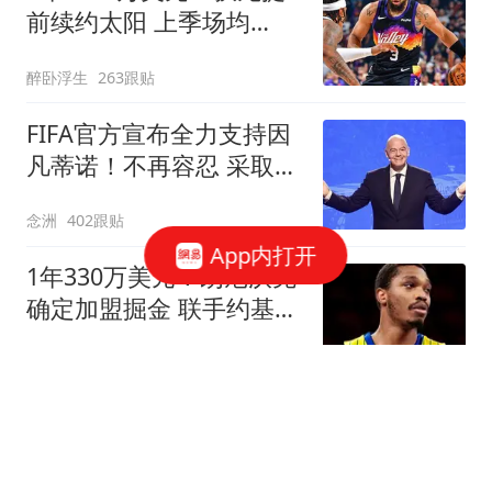
前续约太阳 上季场均
20+创生涯纪录
醉卧浮生
263跟贴
FIFA官方宣布全力支持因
凡蒂诺！不再容忍 采取一
切措施保护名誉
念洲
402跟贴
App内打开
1年330万美元！朗尼沃克
确定加盟掘金 联手约基奇
冲击总冠军
罗说NBA
3跟贴
菲戈：因凡蒂诺满口谎
言、招摇撞骗，连特朗普
都与他划清界限