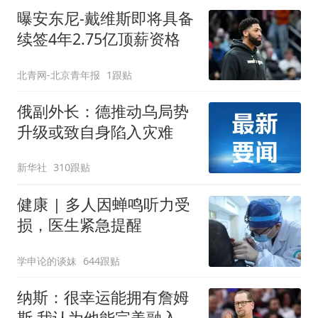
曝安东尼-戴维斯即将具备
续签4年2.75亿顶薪资格
北青网-北京青年报
1跟贴
俄副外长：德推动乌局势
升级或致自身陷入灾难
新华社
310跟贴
健康 | 多人因蝉鸣听力受
损，医生紧急提醒
学申论的谈妹
644跟贴
纳斯：很幸运能拥有詹姆
斯 我认为他能完美融入球