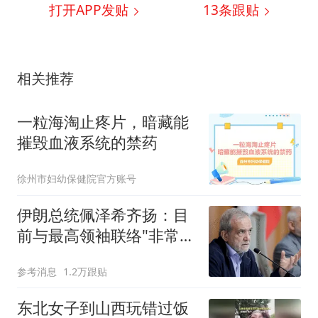
打开APP发贴
13
条跟贴
相关推荐
一粒海淘止疼片，暗藏能
摧毁血液系统的禁药
徐州市妇幼保健院官方账号
伊朗总统佩泽希齐扬：目
前与最高领袖联络"非常困
难"
参考消息
1.2万跟贴
东北女子到山西玩错过饭