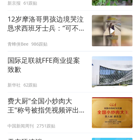
新京报
61跟贴
12岁摩洛哥男孩边境哭泣
恳求西班牙士兵：“可不可
以不要把我遣返回国”
青蜂侠Bee
986跟贴
国际足联就FFE商业提案
致歉
新华社
62跟贴
费大厨"全国小炒肉大
王"称号被指凭视频评出
官方回应
中国新闻周刊
2751跟贴