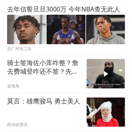
去年信誓旦旦3000万 今年NBA查无此人
后厂村体工队
骑士签海佐小库咋整？詹
去费城登咋还不签？先签
后换还能不能搞？
篮视角
莫言：雄鹰骏马 勇士美人
两块砖墨讯