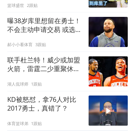
篮球盛世
2跟贴
曝38岁库里想留在勇士！
不会主动申请交易 或选择
降薪帮助球队
郝小小看体育
3跟贴
联手杜兰特！威少或加盟
火箭，雷霆二少重聚休斯
顿
湖人侃球师
1跟贴
KD被怒怼，拿76人对比
2017勇士，真错了？
体育篮球弟
1跟贴