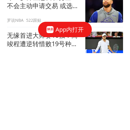
不会主动申请交易 或选择
降薪帮助球队
罗说NBA
522跟贴
App内打开
无缘首进大师赛16强！商
竣程遭逆转惜败19号种
子，止步蒙特利尔第3轮
全景体育V
4跟贴
官方：大巴黎从摩纳哥签
下阿克利乌什；据悉转会
费5000万欧
懂球帝
11跟贴
TA：雅伊斯勒能给球队带
来活力，任命他前纽卡筛
选了约178人