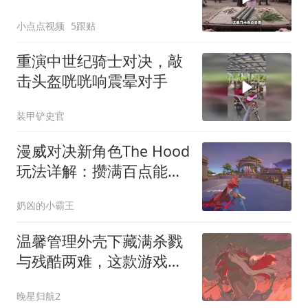
小点点视频
5跟贴
重演中世纪骑士对决，敲
击头盔咣咣响震晕对手
装甲铲史官
漫威对决新角色The Hood
玩法详解：攒满百点能量
双持射击，9.5赛季先锋定
奶凶的小霸王
位大洗牌？
温馨管理外壳下藏满杀戮
与残酷两难，这款游戏的
时间旅行系统堪称一绝
晚星归航2