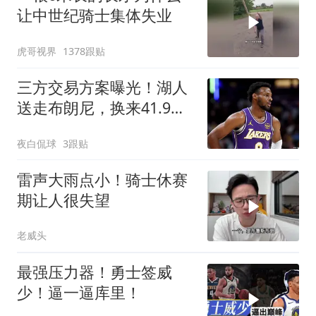
让中世纪骑士集体失业
虎哥视界
1378跟贴
三方交易方案曝光！湖人
送走布朗尼，换来41.9%
三分射手辅佐东契奇
夜白侃球
3跟贴
雷声大雨点小！骑士休赛
期让人很失望
老威头
最强压力器！勇士签威
少！逼一逼库里！