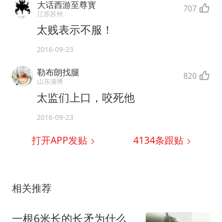
大话西游至尊寳
707
江苏苏州
太贱表示不服！
2016-09-23
勒布朗找腿
820
山东淄博
太监们上口，咬死他
2016-09-23
打开APP发贴
4134
条跟贴
相关推荐
一根6米长的长矛为什么