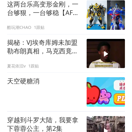
这两台乐高变形金刚，一
台够狠，一台够稳【AFOL
节作品抢先看】
酷玩潮CHAO
1跟贴
揭秘：VJ埃奇库姆未加盟
勒布朗真相，马克西竟称
被骗！
夏花依旧v
1跟贴
天空硬糖消
穿越到斗罗大陆，我要拿
下蓉蓉公主，第2集