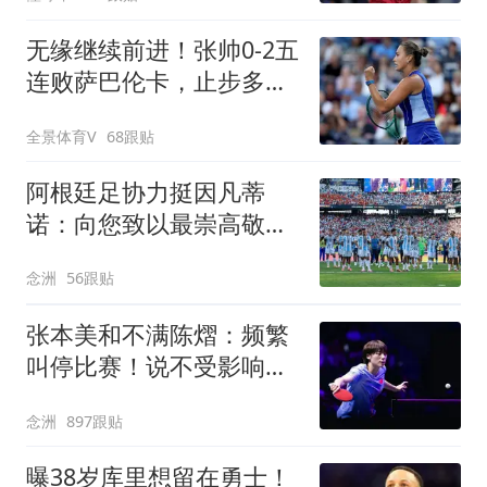
无缘继续前进！张帅0-2五
连败萨巴伦卡，止步多伦
多站第3轮
全景体育V
68跟贴
阿根廷足协力挺因凡蒂
诺：向您致以最崇高敬意
连任才是正确道路
念洲
56跟贴
张本美和不满陈熠：频繁
叫停比赛！说不受影响是
假话 誓要夺冠
念洲
897跟贴
曝38岁库里想留在勇士！