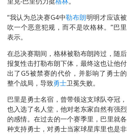
OpenAI为免费用户升级GPT-5.6 Luna
里克-巴里仍力挺
格林
。
男子杀人后逃进深山21年活得像野人
“我认为总决赛G4中
勒布朗
明明才应该被
“中国蔬菜之乡”最高温达41.8℃
吹一个恶意犯规，而不是吹格林。”巴里
如何把百年大党建设得更加坚强有力？
表示。
在总决赛期间，格林被勒布朗跨过，随后
报复性击打勒布朗下体，最终这也让他付
出了G5被禁赛的代价，并影响了勇士的
整个战局，导致
勇士
卫冕失败。
巴里是勇士名宿，曾带领这支球队夺冠，
也入选了名人堂，他对老东家自然有强烈
的感情。在过去的一个赛季里，巴里就各
种支持勇士，对勇士当家球星库里也是非