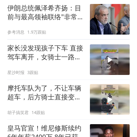
伊朗总统佩泽希齐扬：目
前与最高领袖联络"非常困
难"
参考消息
1.9万跟贴
家长没发现孩子下车 直接
驾车离开，女骑士一路追
赶告知孩子家长，网友：
星沙时报
3跟贴
这父母也太大意了
摩托车队为了，不让车辆
超车，后方骑士直接变道
压车！
胡子搞笑君
14跟贴
皇马官宣！维尼修斯续约
6年年薪2400万 8年已获