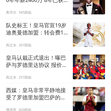
14冠
奥拜尔
345跟贴
队史标王！皇马官宣19岁
迪奥曼德加盟：转会费1.4
亿欧
风过乡
207跟贴
皇马认栽正式退出！曝巴
萨与罗德里达协议 报价
6000万欧与曼城谈判
风过乡
257跟贴
西媒：皇马非常平静地接
受了罗德里加盟巴萨的决
定
懂球帝
420跟贴