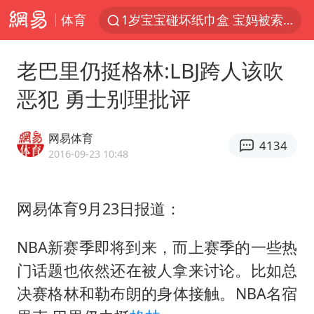
体育
泸溪河：桃酥吃出金属牙冠视频不实
女子开一天一夜空调后二氧化碳中毒
老巴里仍挺格林:LBJ跨人该吹
男子结婚8年3个女儿均非亲生
恶犯 勇士别理批评
“空调24小时开着更省电”不实
“不建议大家买深色蛋糕”
网易体育
4134
台风白海豚逼近 暴雨大暴雨来袭
2016-09-23 10:48
谁是宇树科技背后赢家
网易体育9月23日报道：
985博士后被曝在妻子孕期出轨后续
公司“上四休三”但要降薪1000元
NBA新赛季即将到来，而上赛季的一些热
47岁妈妈突然产女 26岁女儿：很震惊
门话题也依然还在被人拿来讨论。比如总
97岁英国奶奶飞上天再破吉尼斯纪录
决赛格林和勒布朗的身体接触。NBA名宿