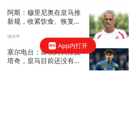
阿斯：穆里尼奥在皇马推
新规，收紧饮食、恢复和
作息管理
懂球帝
App内打开
塞尔电台：富勒姆关注皮
塔奇，皇马目前还没有作
出决定
懂球帝
官方：拉普拉塔大学生免
签国米旧将华金-科雷亚
懂球帝
德足协高层：未考虑斯图