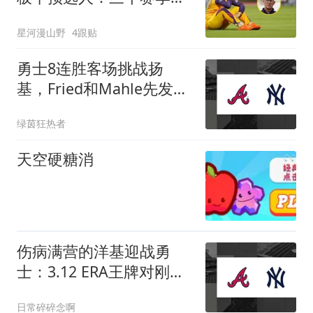
度被迫妥协
星河漫山野
4跟贴
勇士8连胜客场挑战扬
基，Fried和Mahle先发谁
能终结连胜？
绿茵狂热者
天空硬糖消
伤病满营的洋基迎战勇
士：3.12 ERA王牌对刚
5.13先发，AL东区第二能
日常碎碎念啊
否爆冷？