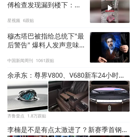
傅检查发现漏到楼下：出
风口未延伸到外墙
星视频
6跟贴
穆杰塔巴被指给总统下"最
后警告" 爆料人发声意味
深长
中国新闻周刊
1061跟贴
余承东：尊界V800、V680新车24小时大定突破3500台
齐鲁壹点
1.8万跟贴
李楠是不是有点太激进了？新赛季首钢男篮有点要破釜沉舟的节奏！