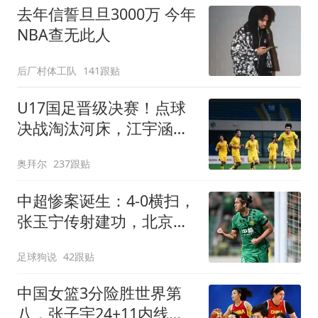
去年信誓旦旦3000万 今年
NBA查无此人
后厂村体工队
141跟贴
U17国足晋级决赛！点球
决战淘汰河床，江宇涵两
次扑点，再战阿森纳
奥拜尔
237跟贴
中超惨案诞生：4-0横扫，
张玉宁传射建功，北京国
安升到第3
足球狗说
42跟贴
中国女篮3分险胜世界第
八，张子宇24+11内线无