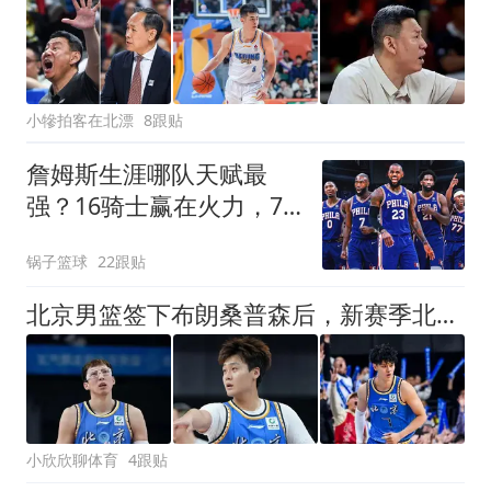
小犙拍客在北漂
8跟贴
詹姆斯生涯哪队天赋最
强？16骑士赢在火力，76
人四巨头纸面第一
锅子篮球
22跟贴
北京男篮签下布朗桑普森后，新赛季北京队首发5人预测，布朗领衔
小欣欣聊体育
4跟贴