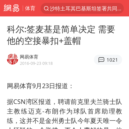
体育
沙特土耳其巴基斯坦签署共同防务协议
“电影+”如何激发千亿级消费新活力？
科尔:签麦基是简单决定 需要
全球首个长时储能一体化产业园量产
他的空接暴扣+盖帽
台风白海豚已进入24小时警戒线
中国女篮70-67险胜尼日利亚女篮
网易体育
1021
名创优品回应女子吐槽内裤质量差
2016-09-23 09:18
四川宜宾市高县4.9级地震致1人死亡
网易体育9月23日报道：
台风白海豚或吞并鲸鱼 登陆地点更新
胜宏科技：股票交易异常波动
据CSN湾区报道，聘请前克里夫兰骑士队
出口禁令驱动有色板块大涨
主教练迈克-布朗作为球队首席助理教
秋天的第一杯奶茶到底有多火
练，这并不是金州勇士队今年夏天唯一令