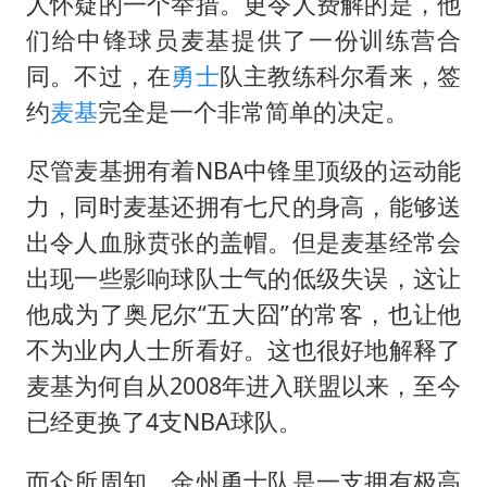
U17国足点球大战淘汰河床晋级决赛
人怀疑的一个举措。更令人费解的是，他
们给中锋球员麦基提供了一份训练营合
国防部：中国军队坚决反制任何闹海挑衅图谋
同。不过，在
勇士
队主教练科尔看来，签
国乒男单横滨冠军赛全军覆没
约
麦基
完全是一个非常简单的决定。
38岁演员求职万岁山NPC成功
“新疆阿勒泰八月能滑雪”不实
尽管麦基拥有着NBA中锋里顶级的运动能
力，同时麦基还拥有七尺的身高，能够送
日本试射“战斧”导弹，国防部回应
出令人血脉贲张的盖帽。但是麦基经常会
胡彦斌韩磊 谁帮谁
出现一些影响球队士气的低级失误，这让
夯实基础开新局
他成为了奥尼尔“五大囧”的常客，也让他
不为业内人士所看好。这也很好地解释了
麦基为何自从2008年进入联盟以来，至今
已经更换了4支NBA球队。
而众所周知，金州勇士队是一支拥有极高