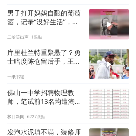
男子打开妈妈自酿的葡萄
酒，记录“没好生活”，这
是真勇士啊！
二哈笑出声
1跟贴
库里杜兰特重聚悬了？勇
士暗度陈仓留后手，王朝
2.0要来了
一纸书谣
佛山一中学招聘物理教
师，笔试前13名均遭淘
汰？教育局：已叫停招
极目新闻
6227跟贴
聘，成立调查组全面核查
发泡水泥填不满，装修师