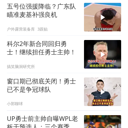
五号位强援降临？广东队
瞄准麦基补强良机
户外露营装备库
3跟贴
科尔2年新合同回归勇
士！继续担任勇士主帅！
搞笑脑洞研究所
窗口期已彻底关闭！勇士
已不是争冠球队
小郭聊球
UP勇士前主帅自曝WPL老
板干预选人：三个赛季两