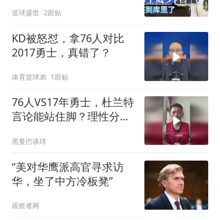
篮球盛世
2跟贴
KD被怒怼，拿76人对比
2017勇士，真错了？
体育篮球弟
1跟贴
76人VS17年勇士，杜兰特
言论能站住脚？理性分析
勇士有多强
黑曼巴谈球
“美对华鹰派高官寻求访
华，坐了中方冷板凳”
观察者网