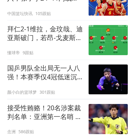
解，杨舒予12+6王思雨
中国篮坛快讯
105跟贴
7+5
拜仁2-1维拉，金玟哉、迪
亚斯破门，若昂-戈麦斯扳
回一城
懂球帝
9跟贴
国乒男队全出局无一人八
强！本赛季仅4冠低迷沉
底 王楚钦仍独扛大旗
颜小白的篮球梦
301跟贴
接受性贿赂！20名涉案裁
判名单：亚洲第一名哨 日
本2主裁+香港1人
念洲
586跟贴