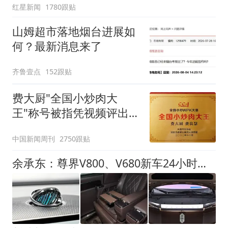
红星新闻
1780跟贴
山姆超市落地烟台进展如
何？最新消息来了
齐鲁壹点
152跟贴
费大厨"全国小炒肉大
王"称号被指凭视频评出
官方回应
中国新闻周刊
2750跟贴
余承东：尊界V800、V680新车24小时大定突破3500台