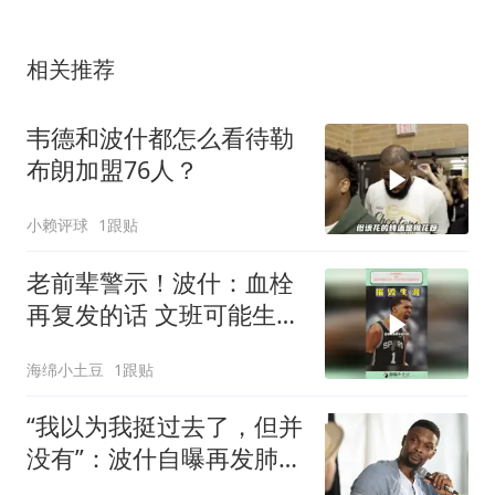
相关推荐
韦德和波什都怎么看待勒
布朗加盟76人？
小赖评球
1跟贴
老前辈警示！波什：血栓
再复发的话 文班可能生涯
就要终结
海绵小土豆
1跟贴
“我以为我挺过去了，但并
没有”：波什自曝再发肺栓
塞，差点没命住院一周