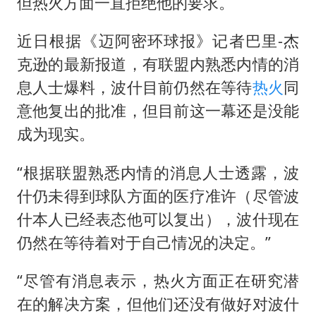
“新疆阿勒泰八月能滑雪”不实
但热火方面一直拒绝他的要求。
江苏发布台风蓝色预警
近日根据《迈阿密环球报》记者巴里-杰
向鹏0-3不敌张本智和
克逊的最新报道，有联盟内熟悉内情的消
今日立秋你咬秋了吗
息人士爆料，波什目前仍然在等待
热火
同
东方之约 相约未来
意他复出的批准，但目前这一幕还是没能
成为现实。
“根据联盟熟悉内情的消息人士透露，波
什仍未得到球队方面的医疗准许（尽管波
什本人已经表态他可以复出），波什现在
仍然在等待着对于自己情况的决定。”
“尽管有消息表示，热火方面正在研究潜
在的解决方案，但他们还没有做好对波什