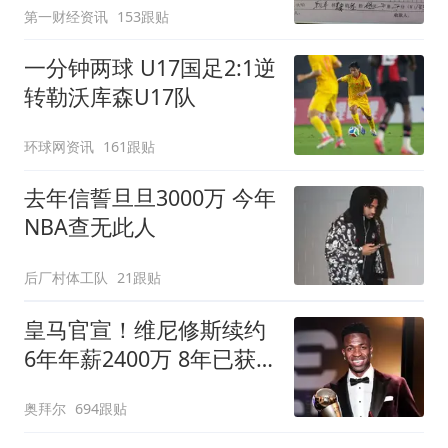
第一财经资讯
153跟贴
一分钟两球 U17国足2:1逆
转勒沃库森U17队
环球网资讯
161跟贴
去年信誓旦旦3000万 今年
NBA查无此人
后厂村体工队
21跟贴
皇马官宣！维尼修斯续约
6年年薪2400万 8年已获
14冠
奥拜尔
694跟贴