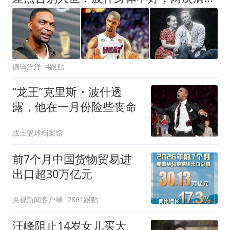
德译洋洋
4跟贴
“龙王”克里斯・波什透
露，他在一月份险些丧命
战士篮球档案馆
前7个月中国货物贸易进
出口超30万亿元
央视新闻客户端
2861跟贴
汪峰阻止14岁女儿买大