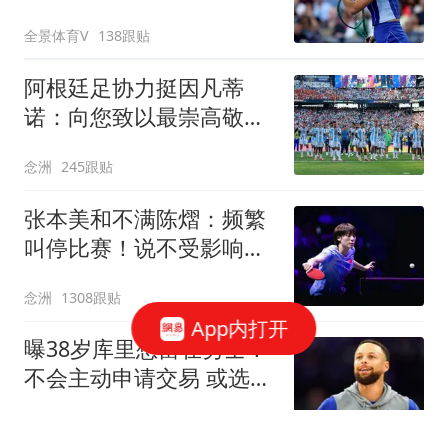
多站第3轮
全景体育V
138跟贴
阿根廷足协力挺因凡蒂
诺：向您致以最崇高敬意
连任才是正确道路
念洲
245跟贴
张本美和不满陈熠：频繁
叫停比赛！说不受影响是
假话 誓要夺冠
念洲
1308跟贴
App内打开
曝38岁库里想留在勇士！
不会主动申请交易 或选择
降薪帮助球队
罗说NBA
822跟贴