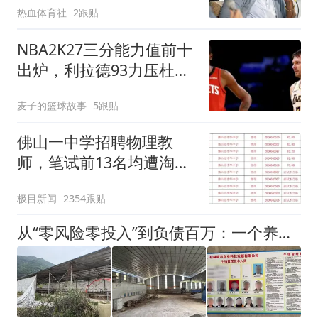
热血体育社
2跟贴
NBA2K27三分能力值前十
出炉，利拉德93力压杜兰
特，第一无悬念
麦子的篮球故事
5跟贴
佛山一中学招聘物理教
师，笔试前13名均遭淘
汰？教育局：已叫停招
极目新闻
2354跟贴
聘，成立调查组全面核查
从“零风险零投入”到负债百万：一个养牛项目崩盘后，谁该为农户的贷款买单丨红星调查