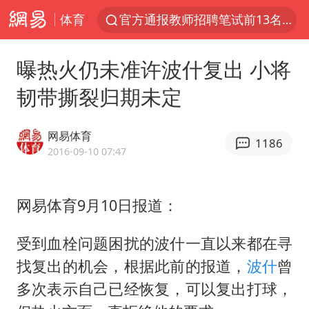
体育
官方通报教师招聘笔试前13名被淘汰
国防部回应日本试射“战斧”导弹
曝热火仍未准许波什复出 小将
广东雷州通报特教老师招聘违规事件
韧带撕裂归期未定
A股三大股指收涨
“立秋的第一杯奶茶”又爆单了
网易体育
1186
泰国校园枪击案死亡人数升至7人
2016-09-10 07:47
泰国枪击案凶手先杀祖父母后行凶
网易体育9月10日报道：
宇树科技中一签需缴款7.54万元
国防部：坚决反制任何闹海挑衅图谋
受到血栓问题困扰的波什一直以来都在寻
四川宜宾市高县发生4.9级地震
找复出的机会，根据此前的报道，
波什
曾
台湾海峡南口北上船舶实施交通管制
多次表示自己已经恢复，可以复出打球，