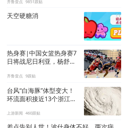
齐鲁壹点
9851跟贴
天空硬糖消
热身赛|中国女篮热身赛7
日将战尼日利亚，杨舒予
有望出战
齐鲁壹点
9跟贴
台风“白海豚”体型变大！
环流面积接近13个浙江那
么大
上游新闻
460跟贴
差点告别人世！波什身体不好，两次病危！