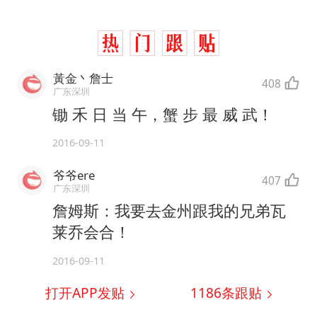
黃金丶詹士
408
广东深圳
锄 禾 日 当 午，蟹 步 最 威 武！
2016-09-11
爷爷ere
407
广东深圳
詹姆斯：我要去金州跟我的兄弟瓦
莱乔会合！
2016-09-11
打开APP发贴
1186
条跟贴