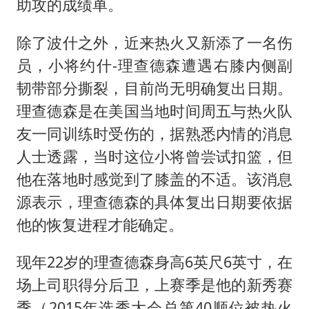
助攻的成绩单。
除了波什之外，近来热火又新添了一名伤
员，小将约什-理查德森遭遇右膝内侧副
韧带部分撕裂，目前尚无明确复出日期。
理查德森是在美国当地时间周五与热火队
友一同训练时受伤的，据熟悉内情的消息
人士透露，当时这位小将曾尝试扣篮，但
他在落地时感觉到了膝盖的不适。该消息
源表示，理查德森的具体复出日期要依据
他的恢复进程才能确定。
现年22岁的理查德森身高6英尺6英寸，在
场上司职得分后卫，上赛季是他的新秀赛
季（2015年选秀大会总第40顺位被热火