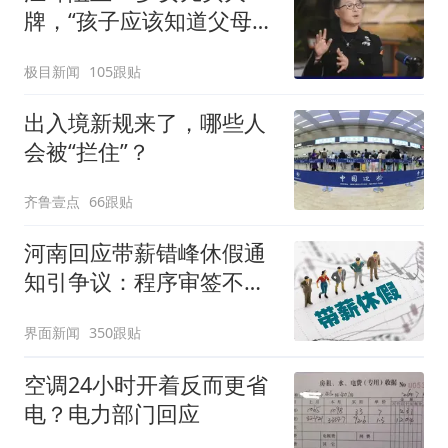
牌，“孩子应该知道父母的
不易”，称自己买衣服80%
极目新闻
105跟贴
都在淘宝
出入境新规来了，哪些人
会被“拦住”？
齐鲁壹点
66跟贴
河南回应带薪错峰休假通
知引争议：程序审签不规
范，待修改后予以印发
界面新闻
350跟贴
空调24小时开着反而更省
电？电力部门回应