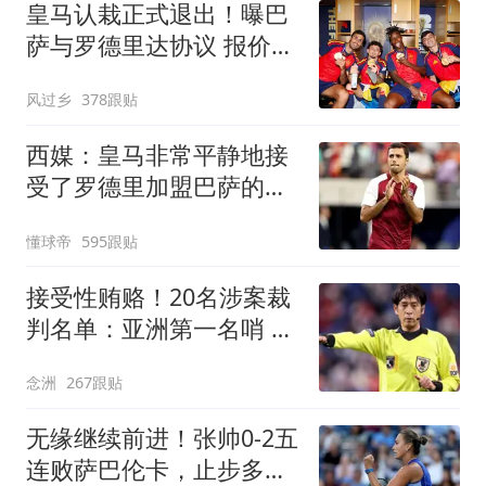
皇马认栽正式退出！曝巴
萨与罗德里达协议 报价
6000万欧与曼城谈判
风过乡
378跟贴
西媒：皇马非常平静地接
受了罗德里加盟巴萨的决
定
懂球帝
595跟贴
接受性贿赂！20名涉案裁
判名单：亚洲第一名哨 日
本2主裁+香港1人
念洲
267跟贴
无缘继续前进！张帅0-2五
连败萨巴伦卡，止步多伦