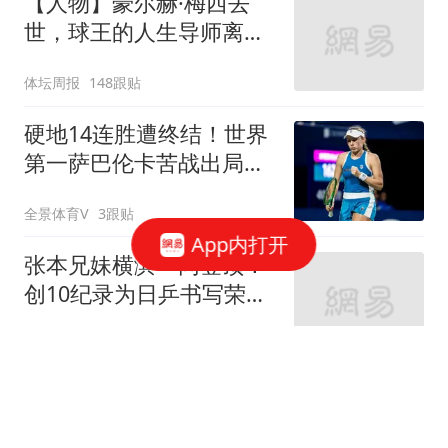
【人物】豪尔赫·梅西去
世，球王的人生导师离开
了
体坛周报
148跟贴
硬地14连胜遭终结！世界
第一萨巴伦卡苦战出局，
无缘多伦多站八强
全景体育V
3跟贴
App内打开
张本兄妹横滨一同登顶！
创10纪录为日乒书写荣光
美和天赋已超哥哥
颜小白的篮球梦
大连可为连追两球2-2兰州
陇原竞技，刘小龙任意球