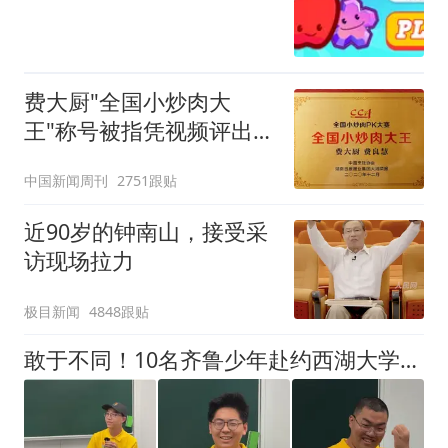
费大厨"全国小炒肉大
王"称号被指凭视频评出
官方回应
中国新闻周刊
2751跟贴
近90岁的钟南山，接受采
访现场拉力
极目新闻
4848跟贴
敢于不同！10名齐鲁少年赴约西湖大学！他们是谁？为何而选？