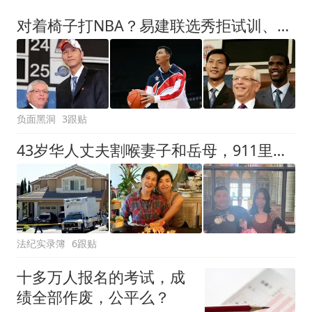
对着椅子打NBA？易建联选秀拒试训、挑球队，州长上门才签上约
负面黑洞
3跟贴
43岁华人丈夫割喉妻子和岳母，911里喘着粗气喊“有蒙面歹徒”，8岁双胞胎女儿就在家里
法纪实录簿
6跟贴
十多万人报名的考试，成
绩全部作废，公平么？