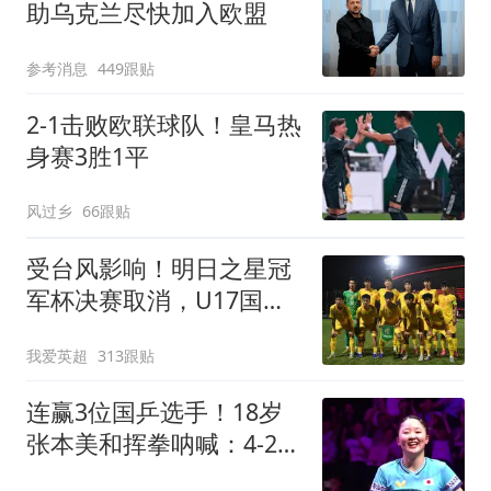
助乌克兰尽快加入欧盟
参考消息
449跟贴
2-1击败欧联球队！皇马热
身赛3胜1平
风过乡
66跟贴
受台风影响！明日之星冠
军杯决赛取消，U17国足
与阿森纳并列冠军
我爱英超
313跟贴
连赢3位国乒选手！18岁
张本美和挥拳呐喊：4-2击
败陈幸同 主场夺冠