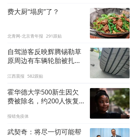
费大厨“塌房”了？
北青网-北京青年报
291跟贴
自驾游客反映辉腾锡勒草
原周边有车辆轮胎被扎，
修理店铺换胎价格高达千
江西晨报
582跟贴
元，官方发布情况通报
霍华德大学500新生因欠
费被除名，约200人恢复
入学资格
报错免疫体
武契奇：将尽一切可能帮