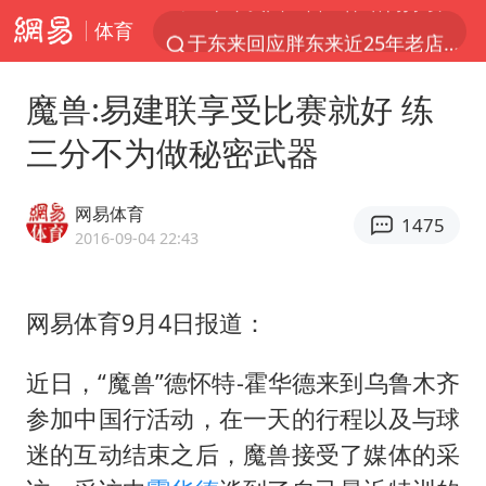
体育
于东来回应胖东来近25年老店年底关闭
《披荆斩棘2026》阵容官宣
魔兽:易建联享受比赛就好 练
中国籍豪华游艇富商之子在泰国被杀
三分不为做秘密武器
白海豚北上或致京津冀暴雨
美将每月供乌爱国者拦截导弹
网易体育
1475
《龙餐馆》 冲奖
2016-09-04 22:43
世界第1特鲁姆普斯诺克中国赛一轮游
网易体育9月4日报道：
上门女婿出轨女邻居多年被判重婚罪
新疆一婚礼线上邀请引热议
近日，“魔兽”德怀特-霍华德来到乌鲁木齐
香港刷新1884年以来最高气温纪录
参加中国行活动，在一天的行程以及与球
国足U17与阿森纳决赛取消 并列冠军
迷的互动结束之后，魔兽接受了媒体的采