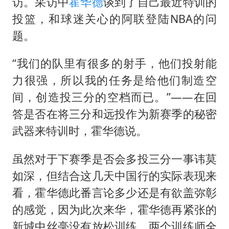
构建更高水平的全民健身公共服务体系
访。采访中
霍华德
谈到了自己最近特训的
投篮，和球迷关心的阿联登陆NBA的问
云南一男子胃中取出180颗铁钉
题。
景区回应“麦积山石窟看完需2000元”
曹颖儿子首次演长剧
“我们的队里有很多的射手，他们投射能
以军士兵把枪口对准中国记者
力很强，所以我的任务是给他们制造空
间，创造投三分的空档而已。”——在回
奋力开创中国式现代化建设新局面
答是否在将三分和远投作为新赛季的秘密
武器来特训时，霍华德说。
虽然对于下赛季是否会多投三分一事讳莫
如深，但结合这几天中国行的实际表现来
看，霍华德此番言论多少还是有欲盖弥彰
的感觉，因为此次来华，霍华德再紧张的
新城中丝毫没有放松训练，两个训练师全