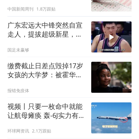
中国新闻周刊
1.8万跟贴
广东宏远大中锋突然自宣
走人，提拔超级新星，新
老板完成内线重建
国足未赢够
缴费截止日差点毁掉17岁
女孩的大学梦：被霍华德
大学退学后她又回来了
报错免疫体
视频丨只要一枚命中就能
让航母瘫痪 轰-6J实力有多
强？
环球网资讯
2.1万跟贴