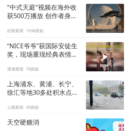
"中式天庭"视频在海外收
获500万播放 创作者身份
披露
封面新闻
1936跟贴
“NICE爷爷”获国际安徒生
奖，现场重现经典表情
包，向中国粉丝问好
潇湘晨报
76跟贴
上海浦东、黄浦、长宁、
徐汇等地30多处积水点正
在抢排
上观新闻
45跟贴
天空硬糖消