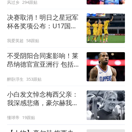
风过乡
294跟贴
决赛取消！明日之星冠军
杯各奖项公布：U17国足
获4大奖 赵松源夺MVP
我爱英超
58跟贴
不受阴阳合同案影响！莱
昂纳德官宣亚洲行 包括中
国香港成都等地
醉卧浮生
353跟贴
小白发文悼念梅西父亲：
我深感悲痛，豪尔赫我们
永远铭记你
懂球帝
19跟贴