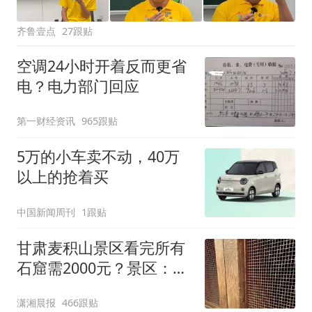
齐鲁壹点
27跟贴
空调24小时开着反而更省
电？电力部门回应
第一财经资讯
965跟贴
5万的小车卖不动，40万
以上的抢着买
中国新闻周刊
1跟贴
甘肃麦积山景区看完所有
石窟需2000元？景区：部
分石窟受特别保护，游客
潇湘晨报
466跟贴
可按需买