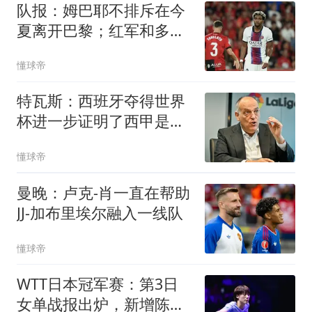
队报：姆巴耶不排斥在今
夏离开巴黎；红军和多特
目前最吸引他
懂球帝
特瓦斯：西班牙夺得世界
杯进一步证明了西甲是世
界最佳联赛
懂球帝
曼晚：卢克-肖一直在帮助
JJ-加布里埃尔融入一线队
懂球帝
WTT日本冠军赛：第3日
女单战报出炉，新增陈熠