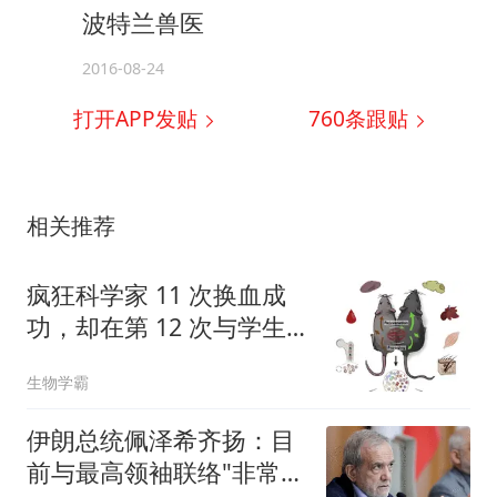
波特兰兽医
2016-08-24
打开APP发贴
760
条跟贴
相关推荐
疯狂科学家 11 次换血成
功，却在第 12 次与学生
互换血液后死亡，他是人
生物学霸
类输血史上的开拓者
伊朗总统佩泽希齐扬：目
前与最高领袖联络"非常困