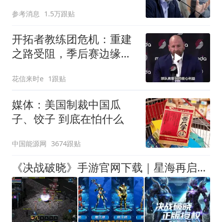
难"
参考消息
1.5万跟贴
开拓者教练团危机：重建
之路受阻，季后赛边缘谁
将下课？
花信来时e
1跟贴
媒体：美国制裁中国瓜
子、饺子 到底在怕什么
中国能源网
3674跟贴
《决战破晓》手游官网下载｜星海再启，致漂泊星际的老开拓者，S57星海无垠新区开区寻回最初的远征初心