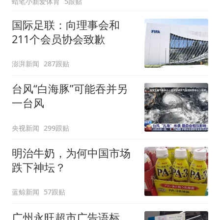
蜡笔小新爱体育
5跟贴
国际足联：向理事会和
211个会员协会致歉
澎湃新闻
287跟贴
台风“白海豚”可能吞并另
一台风
央视新闻
299跟贴
明治牛奶，为何中国市场
跌下神坛？
蓝鲸新闻
57跟贴
广州永旺超市广告语标