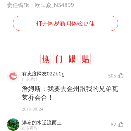
责任编辑：欧阳焱_NS4899
打开网易新闻体验更佳
有态度网友02ZbCg
505
广东深圳
詹姆斯：我要去金州跟我的兄弟瓦
莱乔会合！
2016-08-24
瀑布的水逆流而上
82
山东青岛