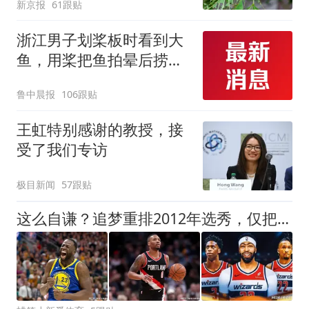
新京报
61跟贴
浙江男子划桨板时看到大
鱼，用桨把鱼拍晕后捞
起；当事人：鱼重7斤6
鲁中晨报
106跟贴
两，做成红烧辣子鱼块，
味道很好
王虹特别感谢的教授，接
受了我们专访
极目新闻
57跟贴
这么自谦？追梦重排2012年选秀，仅把自己放第三