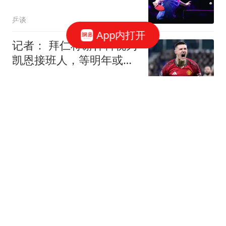
等5位选手出局
乒谈
App内打开
记者： 拜仁将谢什科视为
凯恩接班人，等明年或后
年才会推进
懂球帝
记者：富勒姆中场卢基奇
接近加盟伊普斯维奇
懂球帝
镜报：尽管后防线伤病不
断，但利物浦不打算在今
夏引进斯彭斯
懂球帝