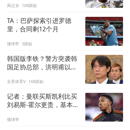
风过乡
108跟贴
TA：巴萨探索引进罗德
里，合同剩12个月
懂球帝
3跟贴
韩国版李铁？警方突袭韩
国足协总部，洪明甫以犯
罪嫌疑人身份被传唤
全景体育V
168跟贴
记者：曼联买斯凯利比买
刘易斯-霍尔更贵，基本不
可能实现
懂球帝