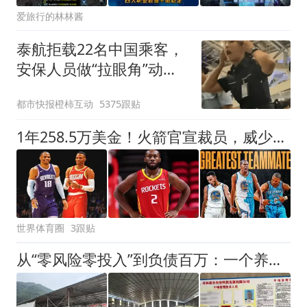
爱旅行的林林酱
泰航拒载22名中国乘客，
安保人员做“拉眼角”动
作，泰国机场最新回应：
都市快报橙柿互动
5375跟贴
拒绝登机决定由航司作
出；亲历者：曾承诺免费
1年258.5万美金！火箭官宣裁员，威少进退两难
改签但没兑现
世界体育圈
3跟贴
从“零风险零投入”到负债百万：一个养牛项目崩盘后，谁该为农户的贷款买单丨红星调查