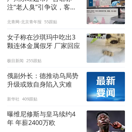
注“老人臭”引争议，客服
回应
北青网-北京青年报
55跟贴
女子称在沙琪玛中吃出3
颗连体金属假牙 厂家回应
极目新闻
255跟贴
俄副外长：德推动乌局势
升级或致自身陷入灾难
新华社
409跟贴
曝维尼修斯与皇马续约4
年 年薪2400万欧