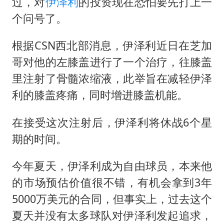
80后女柜员逆袭成4200亿银行副行长
过，对
伊泽利
的投资现在恐怕要先打上一
个问号了。
27岁女子成组织卖淫集团主犯被通缉
24小时不关空调 电费会更低吗
根据CSN西北部消息，伊泽利近日在芝加
东方甄选被判赔偿江小白30万元
哥对他的左膝盖进行了一个治疗，往膝盖
奋进开新局 实干挑大梁
里注射了骨髓浓缩液，此举旨在减轻伊泽
利的膝盖疼痛，同时增进膝盖机能。
在接受这次注射后，伊泽利将休战6个星
期的时间。
今年夏天，伊泽利成为自由球员，本来他
的市场预估价值很不错，有机会拿到3年
5000万美元的合同，但事实上，过去这个
夏天并没有太多球队对伊泽利发起追求，