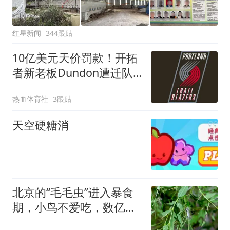
红星新闻
344跟贴
10亿美元天价罚款！开拓
者新老板Dundon遭迁队
危机，波特兰球迷炸锅
热血体育社
3跟贴
天空硬糖消
北京的“毛毛虫”进入暴食
期，小鸟不爱吃，数亿头
小蜂迎战