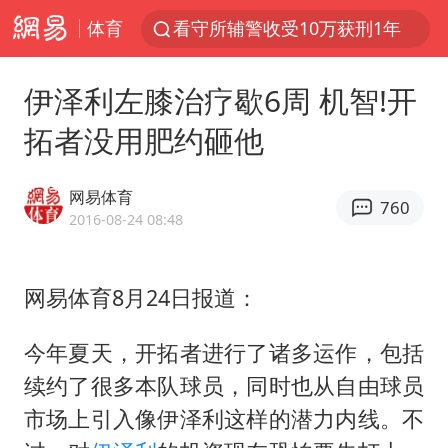
体育
看守所辅警收受10万获刑1年
宇树科技发行价格150.80元/股
伊泽利左膝治疗歇6周 机智!开
宇树科技王兴兴身家有望超200亿元
拓者没用肥约砸他
五粮液渠道价一箱上涨近百元
CIA被曝已秘密设立古巴工作组
网易体育
760
法国将禁止“未经同意的电话营销”
2016-08-24 08:48
吉林一“温度计大楼”读数爆表
网易体育8月24日报道：
贵州轮胎子公司获美国退税8136万
“深圳地面沉降致车辆损坏”不实
今年夏天，开拓者进行了诸多运作，包括
泰国一女公务员妆容引争议 本人回应
续约了很多本队球员，同时也从自由球员
女子利用漏洞0元薅走3000多件家电
市场上引入像伊泽利这样的潜力内线。不