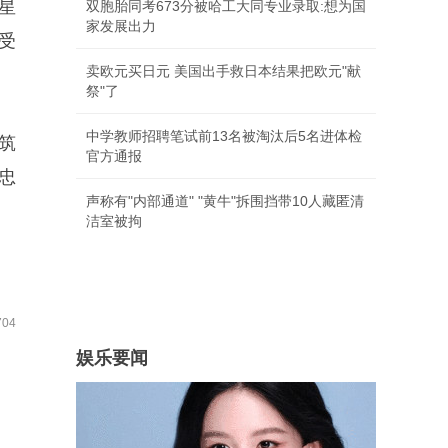
星
双胞胎同考673分被哈工大同专业录取:想为国
家发展出力
受
卖欧元买日元 美国出手救日本结果把欧元"献
祭"了
中学教师招聘笔试前13名被淘汰后5名进体检
筑
官方通报
忠
声称有"内部通道" "黄牛"拆围挡带10人藏匿清
洁室被拘
04
娱乐要闻