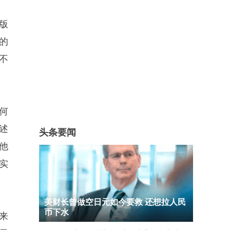
版
的
不
如何
述
头条要闻
他
实
美财长曾做空日元如今要救 还想拉人民
币下水
来