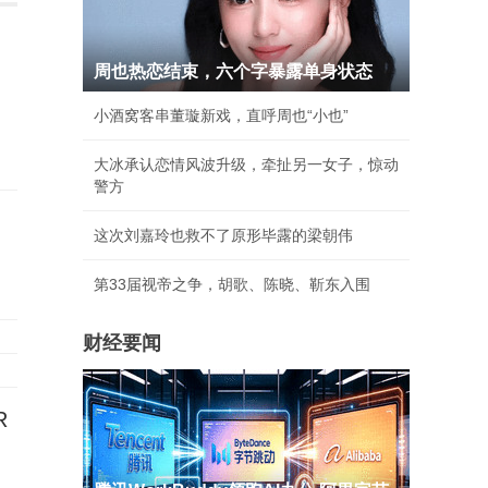
周也热恋结束，六个字暴露单身状态
小酒窝客串董璇新戏，直呼周也“小也”
大冰承认恋情风波升级，牵扯另一女子，惊动
警方
这次刘嘉玲也救不了原形毕露的梁朝伟
第33届视帝之争，胡歌、陈晓、靳东入围
财经要闻
R