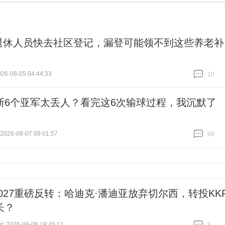
退休人员快去社区登记，漏登可能领不到这些养老补
6-08-05 04:44:33
10
跟贴
10
斯6个亚军太丢人？看完这6次输球过程，我沉默了
26-08-07 09:01:57
98
跟贴
98
 2027重磅反转：哈迪克·潘迪亚放弃切尔西，转投KK
长？
026-08-06 18:45:11