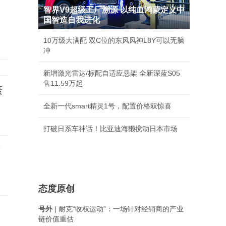
智界V9超级工厂溯源 以纯血鸿蒙定义中
国智造自我进化
10万级大满配 双C位的东风风神L8Y可以无脑
冲
新增激光雷达/标配自适应悬架 全新深蓝S05
售11.59万起
轰
全新一代smart精灵1号，配置价格双惊喜
打破日系车神话！比亚迪海獭搅动日本市场
离
态度原创
号外
| 耐克“收权运动”：一场针对经销商的产业
链价值重估