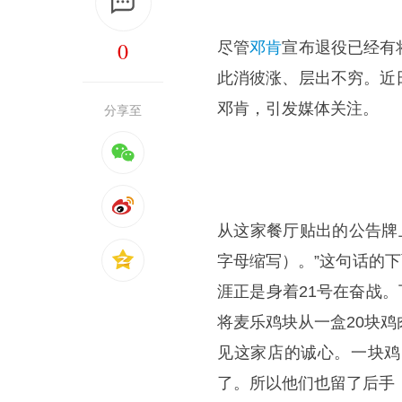
0
尽管
邓肯
宣布退役已经有
此消彼涨、层出不穷。近
邓肯，引发媒体关注。
分享至
从这家餐厅贴出的公告牌
字母缩写）。”这句话的下
涯正是身着21号在奋战。
将麦乐鸡块从一盒20块
见这家店的诚心。一块鸡
了。所以他们也留了后手，