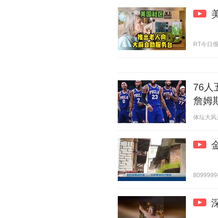
RT今日俄罗斯
76
詹姆
体坛大风云 2
8099999