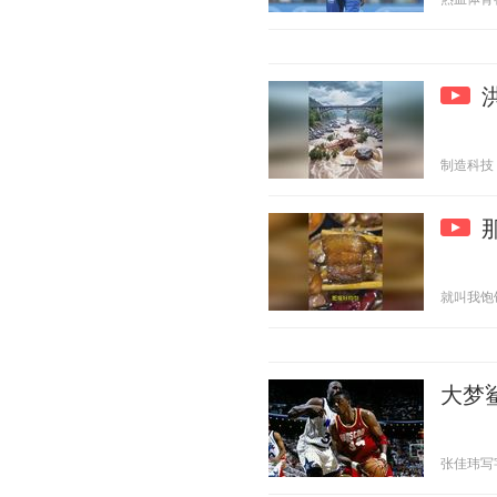
制造科技 20
就叫我饱饱 2
大梦
张佳玮写字的