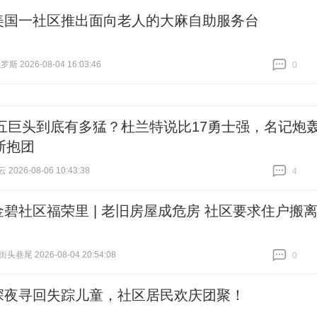
美国一社区推出面向老人的大麻自助服务台
 2026-08-04 16:03:46
0
跟贴
0
人五巨头到底有多猛？杜兰特说比17勇士强，名记炮
斯抱团
026-08-06 10:43:38
4
跟贴
4
金碧社区福荣里 | 老旧房屋成危房 社区要求住户搬
街头巷尾 2026-08-04 20:54:08
0
跟贴
0
深夜寻回失踪儿童，社区居民欢庆团聚！