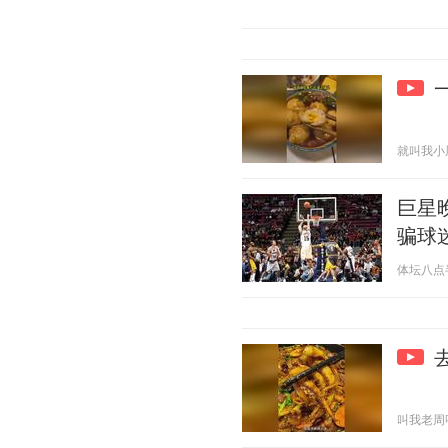
就叫我小周呀
巨星
骗球
体坛八点半的
叫我老周呀 2