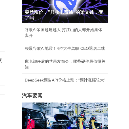
突然涨价，"只收电费钱"的梁文锋，变
了吗
谷歌AI帝国越建越大 打江山的人却开始集体
离开
凌晨谷歌AI地震！4位大牛离职 CEO退居二线
欺
库克卸任后的苹果发布会，哪些硬件最值得关
注
DeepSeek预告API价格上涨：“预计涨幅较大”
汽车要闻