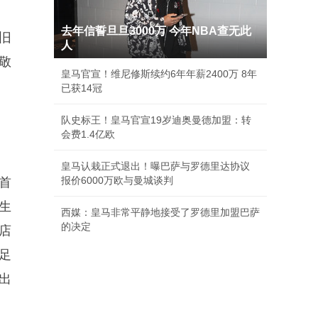
去年信誓旦旦3000万 今年NBA查无此
旧
人
敬
皇马官宣！维尼修斯续约6年年薪2400万 8年
已获14冠
队史标王！皇马官宣19岁迪奥曼德加盟：转
会费1.4亿欧
皇马认栽正式退出！曝巴萨与罗德里达协议
报价6000万欧与曼城谈判
首
生
西媒：皇马非常平静地接受了罗德里加盟巴萨
的决定
店
足
出