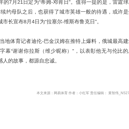
的7月21日定为“蒂姆-邓肯日”。值得一提的是，雷霆球
布续约母队之后，也获得了城市英雄一般的待遇，或许是
市长宣布8月4日为“拉塞尔-维斯布鲁克日”。
城当地体育记者迪伦-巴金汉姆在推特上爆料，俄城最高建
字幕“谢谢你拉斯（维少昵称）”，以表彰他无与伦比的
感人的故事，都源自忠诚。
本文来源：网易体育 作者：小红军 责任编辑： 黄智伟_NS27