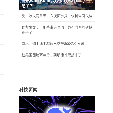
腾讯WorkBuddy领跑AI办公 阿里字节
急了?
统一冰火两重天：方便面独撑，饮料全面失速
官方发文，一把手带头休假，最不内卷的省掀
桌子了
南水北调中线工程调水突破800亿立方米
被美国围堵两年后，药明康德硬起来了
科技要闻