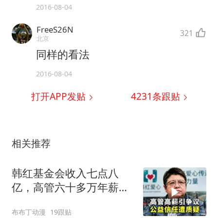
2016-08-04
FreeS26N
321
北京
同样的看法
2016-08-04
打开APP发贴
4231
条跟贴
相关推荐
韩红基金会收入七点八
亿，高管六十多万年薪引
发信任危机
布布丁动漫
19跟贴