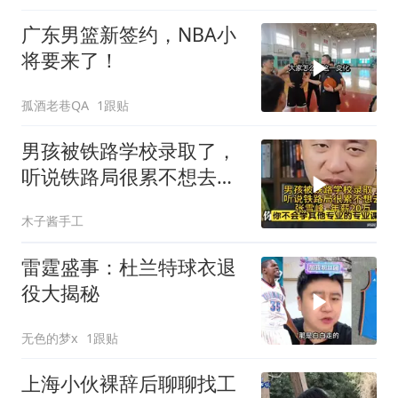
广东男篮新签约，NBA小
将要来了！
孤酒老巷QA
1跟贴
男孩被铁路学校录取了，
听说铁路局很累不想去，
张雪峰 -年薪20万
木子酱手工
雷霆盛事：杜兰特球衣退
役大揭秘
无色的梦x
1跟贴
上海小伙裸辞后聊聊找工