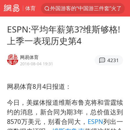
体育
外国游客的“中国游三件套”火了
以军士兵把枪口对准中国记者
ESPN:平均年薪第3?维斯够格!
河南警方公开征集黑恶犯罪线索
上季一表现历史第4
辽宁省深化扫黑除恶专项斗争
谢霆锋演唱会隔空祝王菲生日快乐
网易体育
4231
方桃子代言广告视频已下架
2016-08-04 19:31
WTT横滨冠军赛女单四强国乒占三席
网易体育8月4日报道：
浙江省发出今年第2号指挥长令
一周大涨超7% 金价为何突然上涨
今日，美媒体报道维斯布鲁克将和雷霆续
白海豚登陆前还将加强
约的消息，新合同为期3年，总价值达到
生产也能“拼单”了
8570万美元，别看合同大，
ESPN
列出一