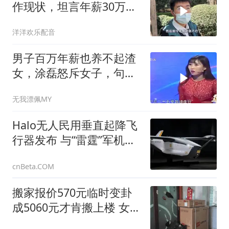
作现状，坦言年薪30万的
是少数
洋洋欢乐配音
男子百万年薪也养不起渣
女，涂磊怒斥女子，句句
扎心！ (3)
无我漂佩MY
Halo无人民用垂直起降飞
行器发布 与“雷霆”军机核
心技术同源
cnBeta.COM
搬家报价570元临时变卦
成5060元才肯搬上楼 女子
傻眼