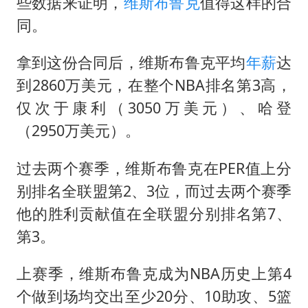
央视新主播李秋莹孙亚鹏亮相
些数据来证明，
维斯布鲁克
值得这样的合
同。
情侣在平潭拍日出时坠崖致一死一伤
吴宜泽回应晋级中国赛16强
拿到这份合同后，维斯布鲁克平均
年薪
达
河南刑案嫌犯被抓 逃窜时伤害多人
到2860万美元，在整个NBA排名第3高，
乐享全民健身 共筑健康中国
仅次于康利（3050万美元）、哈登
（2950万美元）。
过去两个赛季，维斯布鲁克在PER值上分
别排名全联盟第2、3位，而过去两个赛季
他的胜利贡献值在全联盟分别排名第7、
第3。
上赛季，维斯布鲁克成为NBA历史上第4
个做到场均交出至少20分、10助攻、5篮