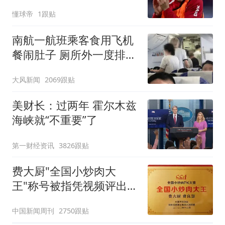
德甲
懂球帝
1跟贴
南航一航班乘客食用飞机
餐闹肚子 厕所外一度排长
队
大风新闻
2069跟贴
美财长：过两年 霍尔木兹
海峡就“不重要”了
第一财经资讯
3826跟贴
费大厨"全国小炒肉大
王"称号被指凭视频评出
官方回应
中国新闻周刊
2750跟贴