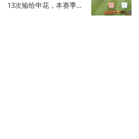
13次输给申花，本赛季被
申花“三杀”
懂球帝
王涛：世界杯决赛前，梅西就知道父亲只
有不到1个月的生命了
懂球帝
太阳报：哈维-西蒙斯邀车
祸离世小球员家属观赛并
参观基地
懂球帝
丰塞卡暗讽德约科维奇赛
制改革提议：“他年纪大
了！”