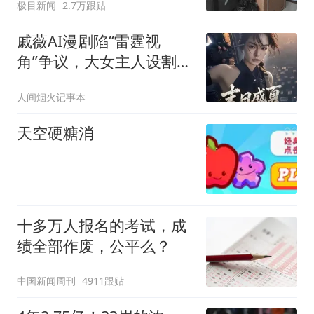
极目新闻
2.7万跟贴
戚薇AI漫剧陷“雷霆视
角”争议，大女主人设割
裂，AI创新尝试翻车
人间烟火记事本
天空硬糖消
十多万人报名的考试，成
绩全部作废，公平么？
中国新闻周刊
4911跟贴