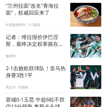
“兰州拉面”改名“青海拉
面”，权威回应来了
中国新闻周刊
217跟贴
记者：维拉报价伊巴涅
斯，最终决定权掌握在球
员本人手中
懂球帝
2-1击败欧联球队！皇马热
身赛3胜1平
风过乡
32跟贴
蓉城0-1玉昆 中超6轮不胜
仍13分领跑 奥斯卡头球制