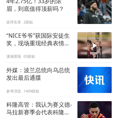
4年2.75亿！33岁的浓
眉，到底值得顶薪吗？
篮球实录
2跟贴
“NICE爷爷”获国际安徒生
奖，现场重现经典表情
包，向中国粉丝问好
潇湘晨报
65跟贴
外媒：波兰总统向乌总统
发出最后通牒
参考消息
1409跟贴
科隆高管：我认为赛义德-
马拉新赛季会代表科隆踢