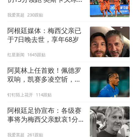
胜
我爱英超
230跟贴
阿根廷媒体：梅西父亲已
于7日晚去世，享年68岁
红星新闻
1645跟贴
阿莫林上任首败！佩德罗
双响，凯赛多凌空斩，切
尔西3-0大胜AC米兰
钉钉陌上花开
114跟贴
阿根廷足协宣布：各级赛
事将为梅西父亲默哀1分
钟 皇马巴萨官方哀悼
我爱英超
261跟贴