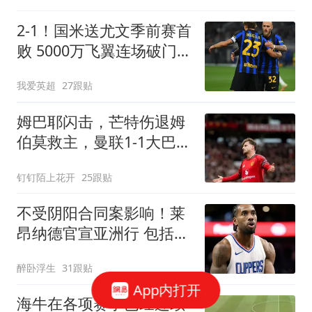
2-1！国米送尤文季前赛首
败 5000万飞翼连场破门
23岁奇兵替补建功
我爱英超
27跟贴
姆巴耶闪击，芒特伤退姆
伯莫救主，曼联1-1大巴黎
2连胜戛然而止
钉钉陌上花开
25跟贴
不受阴阳合同案影响！莱
昂纳德官宣亚洲行 包括中
国香港成都等地
醉卧浮生
31跟贴
App内打开
海牛在各项赛事已经连续