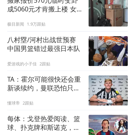
搬家报价570元临时变卦
成5060元才肯搬上楼 女子
傻眼
极目新闻
1.9万跟贴
八村塁/河村出战世预赛
中国男篮错过最强日本队
爱游戏的小子佳
2跟贴
TA：霍尔可能很快还会重
新谈续约，曼联恐怕只能
继续等
懂球帝
2跟贴
每体：戈登热爱阅读、篮
球、扑克牌和斯诺克，爱