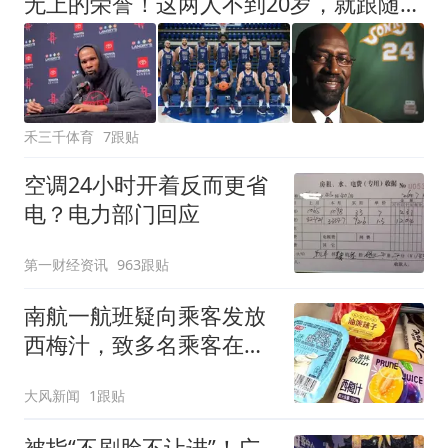
无上的荣誉！这两人不到20岁，就跟随梦之队奥运夺金，浓眉创造历史
禾三千体育
7跟贴
空调24小时开着反而更省
电？电力部门回应
第一财经资讯
963跟贴
南航一航班疑向乘客发放
西梅汁，致多名乘客在飞
行途中排队上厕所！乘
大风新闻
1跟贴
客：机上100多人只有2个
厕所；客服回应：并非每
被指“不刷脸不让进”！广