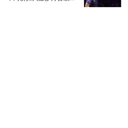
滨冠军赛四强！
篮球资讯达人
75跟贴
联手浓眉！北京水货外援
阿隆德斯签约奇才 场均仅
6.3分告别CBA
醉卧浮生
75跟贴
徐州队2-0常州队，邓清华
建功，乔宇锦上添花
懂球帝
全市场：鲁加尼将离开尤
文，蒙扎领跑租借争夺
热搜
懂球帝