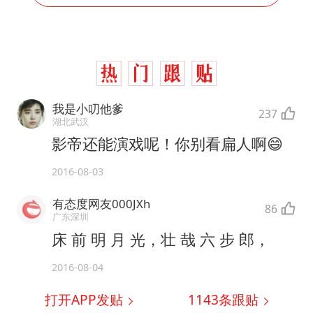
我是小叨他爹
237
湖北武汉
影帝还能演戏呢！你别看扁人啊😄
2016-08-03
有态度网友000JXh
86
广东深圳
床 前 明 月 光，壮 哉 六 步 郎，
2016-08-04
打开APP发贴
1143
条跟贴