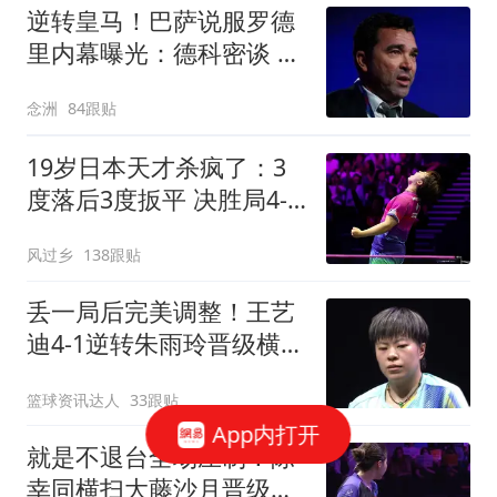
逆转皇马！巴萨说服罗德
里内幕曝光：德科密谈 弗
里克多次打电话
念洲
84跟贴
19岁日本天才杀疯了：3
度落后3度扳平 决胜局4-8
后轰7-0逆转进4强
风过乡
138跟贴
丢一局后完美调整！王艺
迪4-1逆转朱雨玲晋级横滨
冠军赛四强！
篮球资讯达人
33跟贴
App内打开
就是不退台全场压制！陈
幸同横扫大藤沙月晋级横