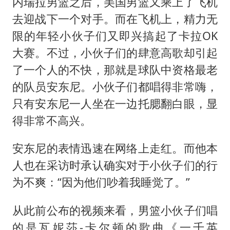
几元成本的AI广告导致千万市值蒸发
内瑞拉男篮之后，美国男篮又乘上了飞机
去迎战下一个对手。而在飞机上，精力无
浙江台州《告全体市民书》
限的年轻小伙子们又即兴搞起了卡拉OK
酒店回应车内过夜被收150元
大赛。不过，小伙子们的肆意高歌却引起
白海豚将正面袭击贯穿浙江
了一个人的不快，那就是球队中资格最老
商场现钱学森巨幅海报 负责人回应
的队员安东尼。小伙子们都唱得非常嗨，
乐享全民健身 共筑健康中国
只有安东尼一人坐在一边托腮翻白眼，显
得非常不高兴。
安东尼的表情迅速在网络上走红。而他本
人也在采访时承认确实对于小伙子们的行
为不爽：“因为他们吵着我睡觉了。”
从此前公布的视频来看，男篮小伙子们唱
的是瓦妮莎-卡尔顿的歌曲《一千英