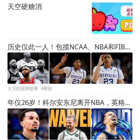
天空硬糖消
历史仅此一人！包揽NCAA、NBA和FIBA冠军大满贯，他是真正的赢家
大卫的篮球故事
4跟贴
年仅26岁！科尔安东尼离开NBA，英格尔斯盛赞老队友