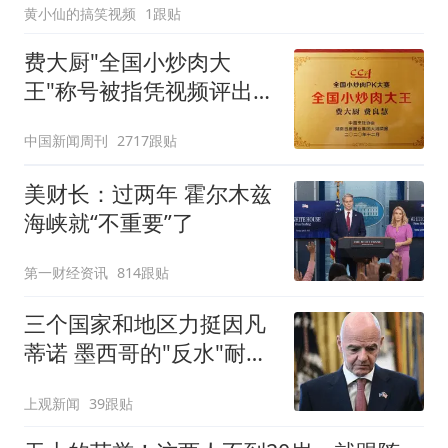
黄小仙的搞笑视频
1跟贴
费大厨"全国小炒肉大
王"称号被指凭视频评出
官方回应
中国新闻周刊
2717跟贴
美财长：过两年 霍尔木兹
海峡就“不重要”了
第一财经资讯
814跟贴
三个国家和地区力挺因凡
蒂诺 墨西哥的"反水"耐人
寻味
上观新闻
39跟贴