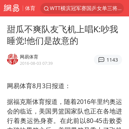
体育
WTT横滨冠军赛国乒女单三将晋级四强
浙江上海等地有大雨或暴雨
甜瓜不爽队友飞机上唱K:吵我
《欢迎来龙餐馆》口碑
睡觉!他们是故意的
西湖突现狂风暴雨 游客瞬间被浇透
情侣在平潭拍日出时坠崖致一死一伤
网易体育
1143
香港正式允许“拒绝抢救”
2016-08-03 07:39
视频丨中国东方电气集团原党组副书记、董事宋致远被查
网易体育8月3日报道：
“不怕六爷挂得多 就怕六爷挂一颗”
杭州全市有序停课
据福克斯体育报道，随着2016年里约奥运
直击东北超：哈尔滨vs通辽
会的临近，美国男篮国家队也正在各地进
香港宏福苑火灾或由烟头引起
行着奥运热身赛。在此前以80-45击败委