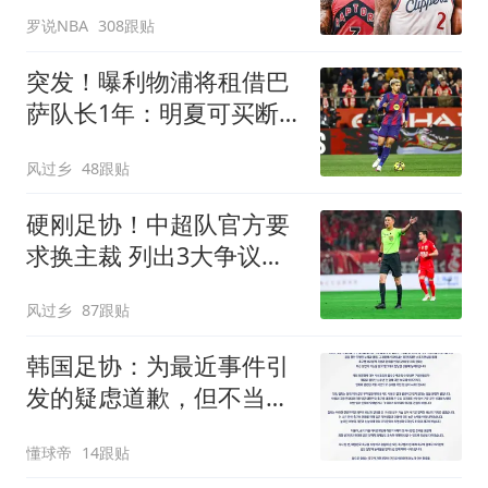
默和小卡都该禁赛一年
罗说NBA
308跟贴
突发！曝利物浦将租借巴
萨队长1年：明夏可买断
曾被查出心理问题
风过乡
48跟贴
硬刚足协！中超队官方要
求换主裁 列出3大争议比
赛：鲁能全上榜
风过乡
87跟贴
韩国足协：为最近事件引
发的疑虑道歉，但不当行
为从未发生
懂球帝
14跟贴