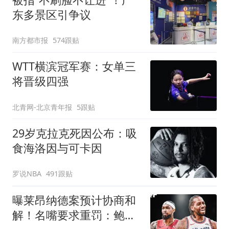
架飞机都会发放西梅汁
东多景区引争议
南方都市报
574跟贴
WTT横滨冠军赛：女单三
将晋级四强
北青网-北京青年报
5跟贴
29岁克拉克死因公布：吸
食海洛因与可卡因
罗说NBA
491跟贴
曝莱昂纳德案预计协商和
解！名嘴要求重罚：鲍尔