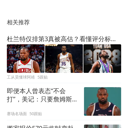
相关推荐
杜兰特仅排第3真被高估？看懂评分标准，才知他有多冤
工从昊懂球阿靖
5跟贴
即便本人曾表态“不会
打”，美记：只要詹姆斯想
打，美国男篮就会给他留
赛场名场面
50跟贴
位置