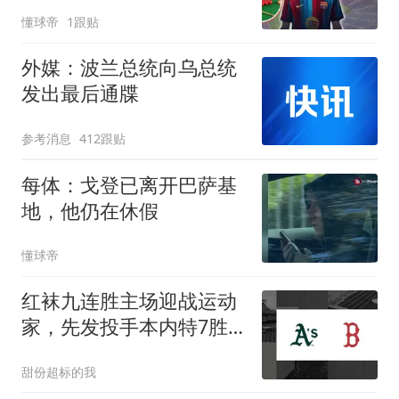
吃寿司和日料
懂球帝
1跟贴
外媒：波兰总统向乌总统
发出最后通牒
参考消息
412跟贴
每体：戈登已离开巴萨基
地，他仍在休假
懂球帝
红袜九连胜主场迎战运动
家，先发投手本内特7胜4
负伤病满营
甜份超标的我