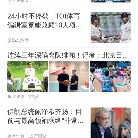
胖大星是宝宝
24小时不停歇，TOI体育
编辑室竟能兼顾10大项目
报道？
赛场名场面
连续三年深陷离队绯闻！记者：北京目前暂停了范子铭交易操作
狼叔评论
4跟贴
伊朗总统佩泽希齐扬：目
前与最高领袖联络"非常困
难"
参考消息
1.5万跟贴