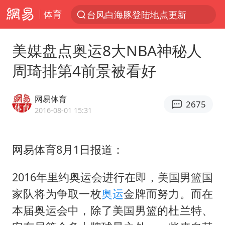
体育
台风白海豚登陆地点更新
以“新”破局 首发经济点亮城市消费活力
美媒盘点奥运8大NBA神秘人
台风白海豚进入48小时警戒线
周琦排第4前景被看好
佛得角门将亮相智利俱乐部主场
中方回应是否在太平洋海底开采稀土
网易体育
2675
看守所辅警收受10万获刑1年
2016-08-01 15:31
宇树科技发行价格150.80元/股
网易体育8月1日报道：
宇树科技王兴兴身家有望超200亿元
五粮液渠道价一箱上涨近百元
2016年里约奥运会进行在即，美国男篮国
CIA被曝已秘密设立古巴工作组
家队将为争取一枚
奥运
金牌而努力。而在
U17国足1分钟轰2球
本届奥运会中，除了美国男篮的杜兰特、