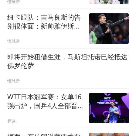
懂球帝
纽卡跟队：吉马良斯的告
别很体面；新帅雅伊斯勒
的气场拉满
懂球帝
即将开始租借生涯，马斯坦托诺已经抵达
佛罗伦萨
懂球帝
WTT日本冠军赛：女单16
强出炉，国乒4人全部晋
级伊藤美诚出局
乒谈