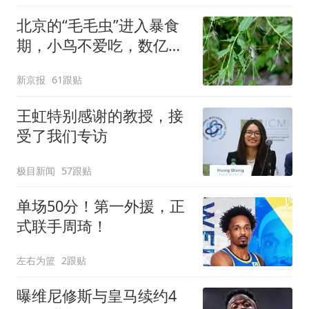
出；亲历者：曾承诺免费
北京的“毛毛虫”进入暴食
改签但没兑现
期，小鸟不爱吃，数亿头
小蜂迎战
新京报
61跟贴
王虹特别感谢的教授，接
受了我们专访
极目新闻
57跟贴
单场50分！第一外援，正
式联手周琦！
左右为篮
2跟贴
曝维尼修斯与皇马续约4