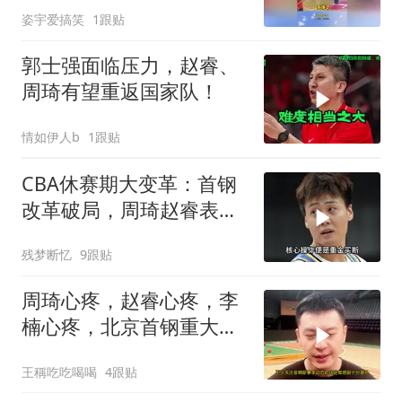
得是老手的控制力！
姿宇爱搞笑
1跟贴
郭士强面临压力，赵睿、
周琦有望重返国家队！
情如伊人b
1跟贴
CBA休赛期大变革：首钢
改革破局，周琦赵睿表态
定心
残梦断忆
9跟贴
周琦心疼，赵睿心疼，李
楠心疼，北京首钢重大交
易有变！
王稱吃吃喝喝
4跟贴