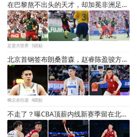
在巴黎熬不出头的天才，却加冕非洲足球先生，还成为游戏中的神锋
足篮大世界
5跟贴
北京首钢签布朗桑普森，赵睿陈盈骏方硕或离队
枫尘余往逝
4跟贴
不走了？曝CBA顶薪内线新赛季留在北京首钢，李楠还会重用他吗？