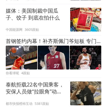
媒体：美国制裁中国瓜
子、饺子 到底在怕什么
中国能源网
3605跟贴
首钢签约内幕！补齐斯佩门爷短板 专门给周琦找的带刀护卫？
你看球呢
4跟贴
泰航拒载22名中国乘客，
安保人员做“拉眼角”动
作，泰国机场最新回应：
都市快报橙柿互动
5381跟贴
拒绝登机决定由航司作