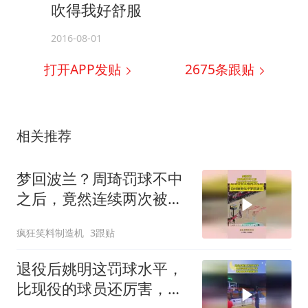
吹得我好舒服
2016-08-01
打开APP发贴
2675
条跟贴
相关推荐
梦回波兰？周琦罚球不中
之后，竟然连续两次被抢
断！
疯狂笑料制造机
3跟贴
退役后姚明这罚球水平，
比现役的球员还厉害，还