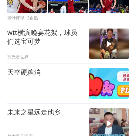
老叶评球
2跟贴
wtt横滨晚宴花絮，球员
们选宝可梦
扶光看世界
天空硬糖消
未来之星远走他乡