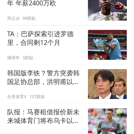
年 年薪2400万欧
风过乡
99跟贴
TA：巴萨探索引进罗德
里，合同剩12个月
懂球帝
3跟贴
韩国版李铁？警方突袭韩
国足协总部，洪明甫以犯
罪嫌疑人身份被传唤
全景体育V
157跟贴
队报：马赛租借报价新未
来城体育门将布乌卡以替
代鲁利