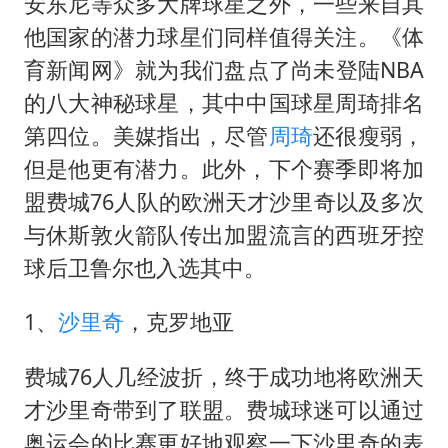
泰国一女公务员妆容引争议 本人回应
安东尼等众多大牌球星之外，一些来自其
他国家的潜力球星们同样值得关注。《体
法国将禁止“未经同意的电话营销”
育新闻网》就为我们盘点了尚未登陆NBA
24小时不关空调 电费会更低吗
的八大神秘球星，其中中国球星周琦排名
中国养老床位“三连降”
第四位。美媒指出，尽管
周琦
还很瘦弱，
多地要求领导干部带头休假
但是他更有潜力。此外，下个赛季即将加
吉林一“温度计大楼”读数爆表
盟费城76人队的欧洲天才沙里奇以及多次
东方甄选被判赔偿江小白30万元
与休斯敦火箭队传出加盟流言的西班牙控
球后卫鲁尔也入选其中。
奋进开新局 实干挑大梁
1、
沙里奇
，克罗地亚
费城76人几经波折，终于成功地将欧洲天
才沙里奇带到了联盟。费城球迷可以通过
奥运会的比赛更好地观察一下沙里奇的表