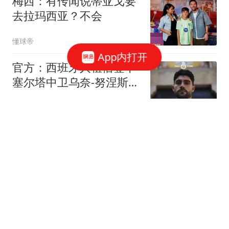
梅西：有传闻说蒂亚戈要
去拉玛西亚？不会
懂球帝
App内打开
官方：西班牙人租借签下
塞尔塔中卫乌奈-努涅斯，
含买断选择权
懂球帝
DO：在周三会面后，维
尼修斯和皇马就续约达成
协议
懂球帝
阿斯：阿森纳的介入加速
了维尼修斯续约，新约年