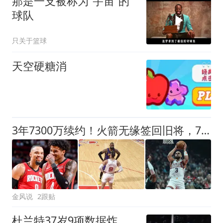
那是一支被称为“宇宙”的
球队
只关于篮球
天空硬糖消
3年7300万续约！火箭无缘签回旧将，7换1交易，斯通亲手送走明星
金风说
2跟贴
杜兰特37岁9项数据炸