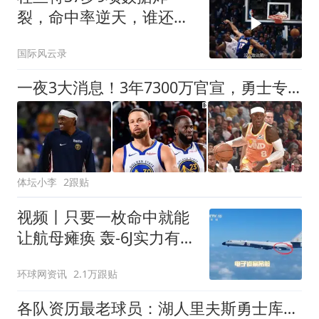
裂，命中率逆天，谁还敢
说他老了？
国际风云录
一夜3大消息！3年7300万官宣，勇士专注内部提升，骑士甩卖1人
体坛小李
2跟贴
视频丨只要一枚命中就能
让航母瘫痪 轰-6J实力有多
强？
环球网资讯
2.1万跟贴
各队资历最老球员：湖人里夫斯勇士库里，火箭尼克斯皆有黑马上榜