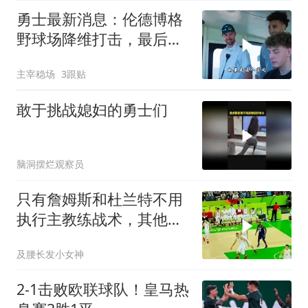
勇士最新消息：伦德博格
野球场降维打击，最后两
席人选已确定？
主宰稳场
3跟贴
敢于挑战媳妇的勇士们
脑洞摆烂观察员
只有詹姆斯和杜兰特不用
执行主教练战术，其他球
员必须执行战术
及腰长发小女神
2-1击败欧联球队！皇马热