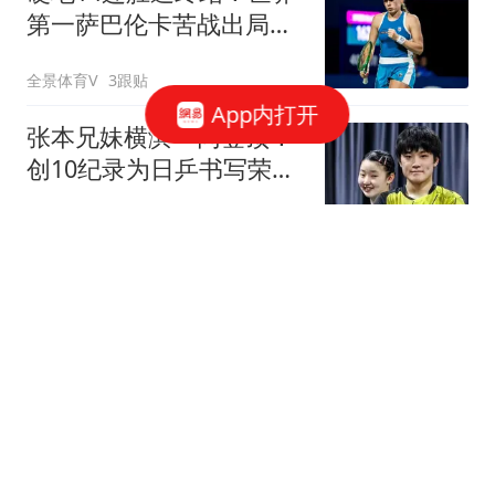
第一萨巴伦卡苦战出局，
无缘多伦多站八强
全景体育V
3跟贴
App内打开
张本兄妹横滨一同登顶！
创10纪录为日乒书写荣光
美和天赋已超哥哥
颜小白的篮球梦
大连可为连追两球2-2兰州
陇原竞技，刘小龙任意球
扳平
懂球帝
罗马诺：拉什福德今天回
到卡灵顿，曼联认为他有
较大留队可能