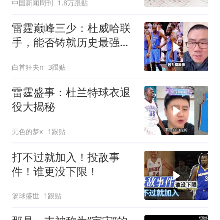
中国新闻周刊
1.8万跟贴
雷霆巅峰三少：杜威哈联
手，能否铸就历史最强巨
头传奇？
白首狂夫n
3跟贴
雷霆盛事：杜兰特球衣退
役大揭秘
无色的梦x
1跟贴
打不过就加入！投敌事
件！谁更没下限！
篮球盛世
1跟贴