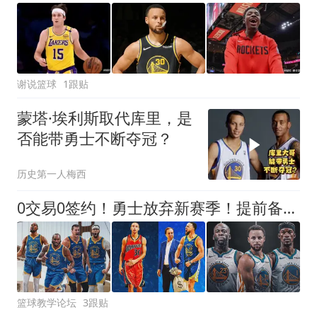
谢说篮球
1跟贴
蒙塔·埃利斯取代库里，是
否能带勇士不断夺冠？
历史第一人梅西
0交易0签约！勇士放弃新赛季！提前备战2027年
篮球教学论坛
3跟贴