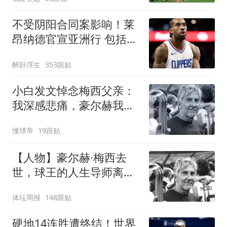
不受阴阳合同案影响！莱
昂纳德官宣亚洲行 包括中
国香港成都等地
醉卧浮生
353跟贴
小白发文悼念梅西父亲：
我深感悲痛，豪尔赫我们
永远铭记你
懂球帝
19跟贴
【人物】豪尔赫·梅西去
世，球王的人生导师离开
了
体坛周报
148跟贴
硬地14连胜遭终结！世界