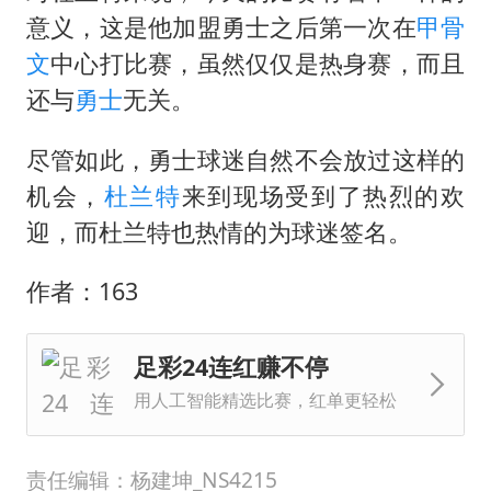
景区回应“麦积山石窟看完需2000元”
意义，这是他加盟勇士之后第一次在
甲骨
曹颖儿子首次演长剧
文
中心打比赛，虽然仅仅是热身赛，而且
以军士兵把枪口对准中国记者
还与
勇士
无关。
奋力开创中国式现代化建设新局面
尽管如此，勇士球迷自然不会放过这样的
机会，
杜兰特
来到现场受到了热烈的欢
迎，而杜兰特也热情的为球迷签名。
作者：163
足彩24连红赚不停
用人工智能精选比赛，红单更轻松
责任编辑：杨建坤_NS4215