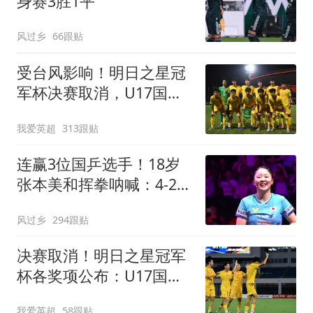
身赛3胜1平
风过乡
66跟贴
受台风影响！明日之星冠
军杯决赛取消，U17国足
与阿森纳并列冠军
我爱英超
313跟贴
连赢3位国乒选手！18岁
张本美和挥拳呐喊：4-2击
败陈幸同 主场夺冠
风过乡
294跟贴
决赛取消！明日之星冠军
杯各奖项公布：U17国足
获4大奖 赵松源夺MVP
我爱英超
58跟贴