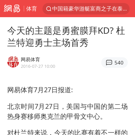
体育
中国籍豪华游艇富商之子在泰国被杀
白海豚北上或致京津冀暴雨
今天的主题是勇蜜膜拜KD? 杜
美将每月供乌爱国者拦截导弹
兰特迎勇士主场首秀
《龙餐馆》 冲奖
世界第1特鲁姆普斯诺克中国赛一轮游
网易体育
540
上门女婿出轨女邻居多年被判重婚罪
2016-07-27 10:00
新疆一婚礼线上邀请引热议
网易体育7月27日报道:
香港刷新1884年以来最高气温纪录
国足U17与阿森纳决赛取消 并列冠军
北京时间7月27日，美国与中国的第二场
构建更高水平的全民健身公共服务体系
热身赛移师奥克兰的甲骨文中心。
云南一男子胃中取出180颗铁钉
对杜兰特来说，今天的比赛有着不一样的