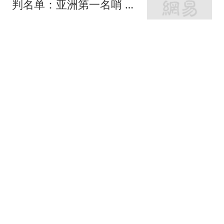
判名单：亚洲第一名哨 日
本2主裁+香港1人
念洲
34跟贴
曝38岁库里想留在勇士！
不会主动申请交易 或选择
降薪帮助球队
罗说NBA
606跟贴
无缘首进大师赛16强！商
竣程遭逆转惜败19号种
子，止步蒙特利尔第3轮
全景体育V
23跟贴
官方：大巴黎从摩纳哥签
下阿克利乌什；据悉转会
费5000万欧