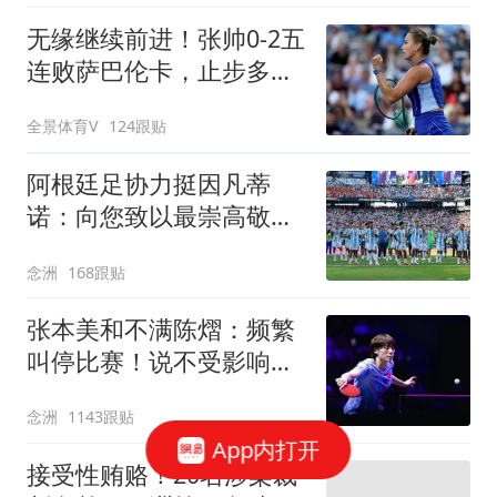
无缘继续前进！张帅0-2五
连败萨巴伦卡，止步多伦
多站第3轮
全景体育V
124跟贴
阿根廷足协力挺因凡蒂
诺：向您致以最崇高敬意
连任才是正确道路
念洲
168跟贴
张本美和不满陈熠：频繁
叫停比赛！说不受影响是
假话 誓要夺冠
念洲
1143跟贴
App内打开
接受性贿赂！20名涉案裁