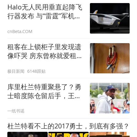
Halo无人民用垂直起降飞
行器发布 与“雷霆”军机核
心技术同源
cnBeta.COM
租客在上锁柜子里发现遗
像吓哭 房东曾称就爱租给
男生
极目新闻
6148跟贴
库里杜兰特重聚悬了？勇
士暗度陈仓留后手，王朝
2.0要来了
一纸书谣
杜兰特看不上的2017勇士，到底有多强？