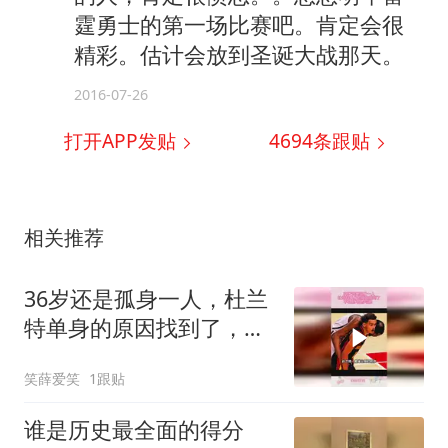
霆勇士的第一场比赛吧。肯定会很
精彩。估计会放到圣诞大战那天。
2016-07-26
打开APP发贴
4694
条跟贴
相关推荐
36岁还是孤身一人，杜兰
特单身的原因找到了，不
良恶习是关键！
笑薛爱笑
1跟贴
谁是历史最全面的得分