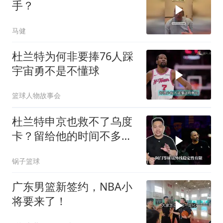
手？
马健
杜兰特为何非要捧76人踩
宇宙勇不是不懂球
篮球人物故事会
杜兰特申京也救不了乌度
卡？留给他的时间不多了
#NBA##杜兰特##申京
锅子篮球
广东男篮新签约，NBA小
将要来了！