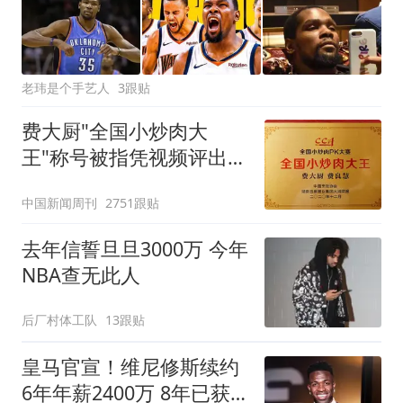
老玮是个手艺人
3跟贴
费大厨"全国小炒肉大
王"称号被指凭视频评出
官方回应
中国新闻周刊
2751跟贴
去年信誓旦旦3000万 今年
NBA查无此人
后厂村体工队
13跟贴
皇马官宣！维尼修斯续约
6年年薪2400万 8年已获