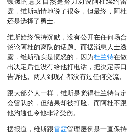
广岛核爆81周年央视播《奥本海默》
顿饭的意义自然是努力劝说阿杜续约雷
霆，维斯动情地说了很多，但最终，阿杜
公司“上四休三”但要降薪1000元
还是选择了勇士。
男子杀人后逃进深山21年活得像野人
70多岁父亲独自坐车到上海看望女儿
维斯始终保持沉默，没有公开在任何场合
OpenAI为免费用户升级GPT-5.6 Luna
谈论阿杜的离队的话题。而据消息人士透
露，维斯确实是愤怒的，因为
杜兰特
在做
“中国蔬菜之乡”最高温达41.8℃
出决定后也没有给他打电话，把决定亲口
985博士后被曝在妻子孕期出轨后续
告诉他。两人到现在都没有过任何交流。
如何把百年大党建设得更加坚强有力？
跟大部分人一样，维斯是觉得杜兰特肯定
会留队的，但结果却被打脸。而阿杜不跟
他沟通也令他非常受伤。
据报道，维斯跟
雷霆
管理层倒是一直保持