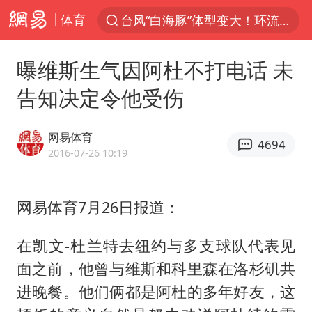
体育
台风“白海豚”体型变大！环流面积接近13个浙江那么大
上半年我国机械工业经济运行稳中有进
曝维斯生气因阿杜不打电话 未
汪峰阻止14岁女儿买大牌
告知决定令他受伤
朱雨玲晋级WTT横滨冠军赛女单八强
美国将对多晶硅衍生品加征15%关税
网易体育
4694
陕西省委书记赶赴柞水县杏坪镇
2016-07-26 10:19
泰国校园枪击案死亡人数升至7人
网易体育7月26日报道：
官方通报教师招聘笔试前13名被淘汰
27岁女子组织卖淫集团被悬赏通缉
在凯文-杜兰特去纽约与多支球队代表见
女孩摆摊卖菌子时收到北大通知书
面之前，他曾与维斯和科里森在洛杉矶共
改名后的“青海拉面”店
进晚餐。他们俩都是阿杜的多年好友，这