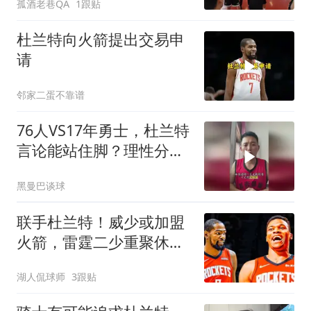
孤酒老巷QA
1跟贴
杜兰特向火箭提出交易申
请
邻家二蛋不靠谱
76人VS17年勇士，杜兰特
言论能站住脚？理性分析
勇士有多强
黑曼巴谈球
联手杜兰特！威少或加盟
火箭，雷霆二少重聚休斯
顿
湖人侃球师
3跟贴