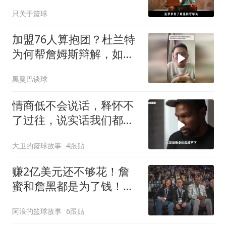
只关于篮球
加盟76人算抱团？杜兰特
为何帮詹姆斯辩解，如何
理解抱团意义
黑曼巴谈球
情商低不会说话，释怀不
了过往，说实话我们都高
估杜兰特了
大卫的篮球故事
4跟贴
赚2亿美元还不够花！詹
蜜和詹黑都是为了钱！只
有真大佬不怕这件事
阿浪的篮球故事
6跟贴