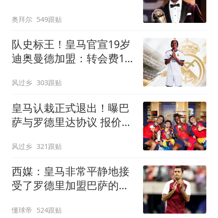
14冠
奥拜尔
549跟贴
队史标王！皇马官宣19岁
迪奥曼德加盟：转会费1.4
亿欧
风过乡
303跟贴
皇马认栽正式退出！曝巴
萨与罗德里达协议 报价
6000万欧与曼城谈判
风过乡
321跟贴
西媒：皇马非常平静地接
受了罗德里加盟巴萨的决
定
懂球帝
524跟贴