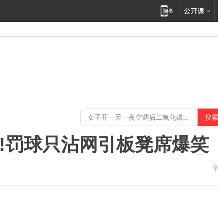
糗!罚球只沾网引板凳席爆笑