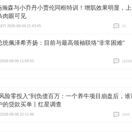
杨瀚森与小乔丹小贾伦同框特训！增肌效果明显，上
条肉眼可见
 2026-08-04 21:43:45
33
跟贴
33
总统佩泽希齐扬：目前与最高领袖联络"非常困难"
26-08-06 11:05:53
18599
跟贴
18599
零风险零投入”到负债百万：一个养牛项目崩盘后，谁
户的贷款买单丨红星调查
26-08-06 22:11:48
1846
跟贴
1846