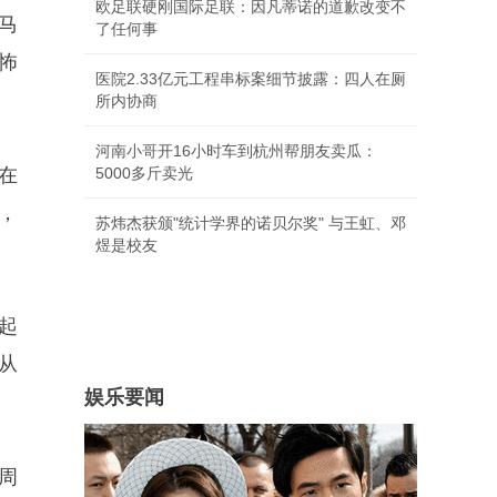
欧足联硬刚国际足联：因凡蒂诺的道歉改变不
马
了任何事
怖
医院2.33亿元工程串标案细节披露：四人在厕
所内协商
河南小哥开16小时车到杭州帮朋友卖瓜：
在
5000多斤卖光
，
苏炜杰获颁"统计学界的诺贝尔奖" 与王虹、邓
煜是校友
起
从
娱乐要闻
周