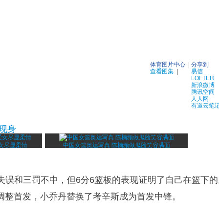
体育图片中心
|
分享到
查看图集
|
易信
LOFTER
新浪微博
腾讯空间
人人网
有道云笔
现身
女尽显柔情
中国女篮奥运写真 陈楠频做鬼脸笑容满面
失误和三罚不中，但6分6篮板的表现证明了自己在篮下的
调整首发，小乔丹替换了考辛斯成为首发中锋。