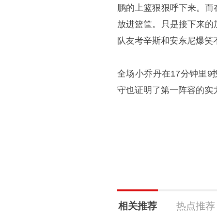
鹏的上篮狠狠呼下来。而
放进篮筐。只是接下来的
队友考辛斯和安东尼爆笑
全场小乔丹在17分钟里9
守也证明了第一阵容的实
相关推荐
热点推荐