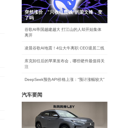
突然涨价，"只收电费钱"的梁文锋，变
了吗
谷歌AI帝国越建越大 打江山的人却开始集体
离开
凌晨谷歌AI地震！4位大牛离职 CEO退居二线
库克卸任后的苹果发布会，哪些硬件最值得关
注
DeepSeek预告API价格上涨：“预计涨幅较大”
汽车要闻