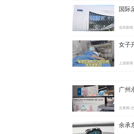
国际
澎湃新闻 20
女子
上游新闻 20
广州
北青网-北京
余承东