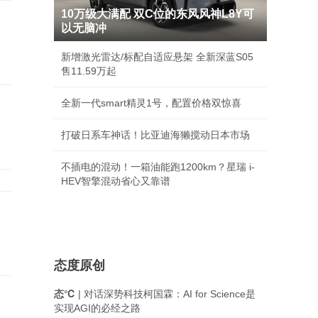
10万级大满配 双C位的东风风神L8Y可
以无脑冲
新增激光雷达/标配自适应悬架 全新深蓝S05
售11.59万起
全新一代smart精灵1号，配置价格双惊喜
打破日系车神话！比亚迪海獭搅动日本市场
不插电的混动！一箱油能跑1200km？星瑞 i-
HEV智擎混动省心又靠谱
态度原创
态℃
| 对话深势科技柯国霖：AI for Science是
实现AGI的必经之路