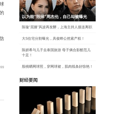
球
的
以为能“毁掉”周杰伦，自己却被曝光
陈璇“屈膝”风波再发酵，上海主持人接连离职
防
大S住宅分割曝光，具俊晔公然索产权！
陈妍希与儿子去泰国旅游 母子俩合影酷范儿
十足！
殷桃晒网球照，穿网球裙，肌肉线条好惊艳！
99
财经要闻