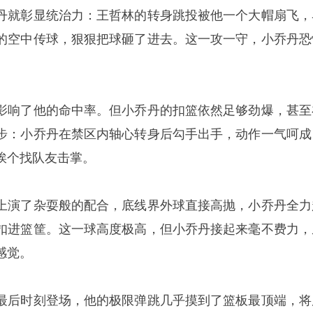
丹就彰显统治力：王哲林的转身跳投被他一个大帽扇飞，
的空中传球，狠狠把球砸了进去。这一攻一守，小乔丹恐
影响了他的命中率。但小乔丹的扣篮依然足够劲爆，甚至
步：小乔丹在禁区内轴心转身后勾手出手，动作一气呵成
挨个找队友击掌。
上演了杂耍般的配合，底线界外球直接高抛，小乔丹全力
扣进篮筐。这一球高度极高，但小乔丹接起来毫不费力，
感觉。
最后时刻登场，他的极限弹跳几乎摸到了篮板最顶端，将