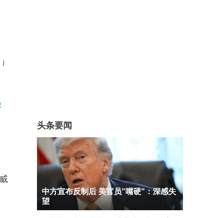
|
记
头条要闻
威
中方宣布反制后 美官员"嘴硬"：深感失
望