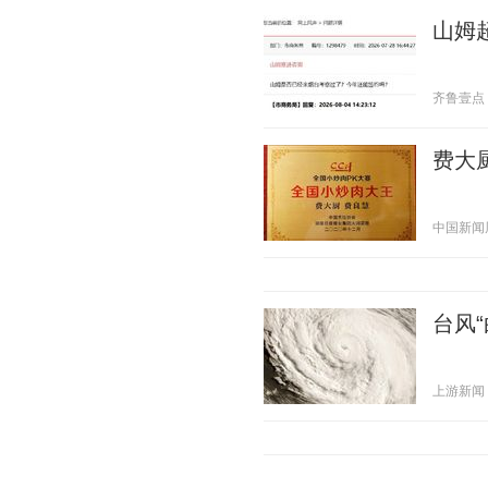
山姆
齐鲁壹点 20
费大
中国新闻周刊
台风
上游新闻 20