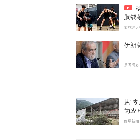
肢线
篮球过人技巧
伊朗
参考消息 20
从“
为农
红星新闻 20