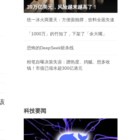
39万亿美元，风险越来越高了！
统一冰火两重天：方便面独撑，饮料全面失速
「1000万」的竹知了，下架了「余大嘴」
恐怖的DeepSeek斩杀线
粉笔自曝决策失误：蹭热度、鸡贼、想多收
钱！市值已缩水超300亿港元
该
科技要闻