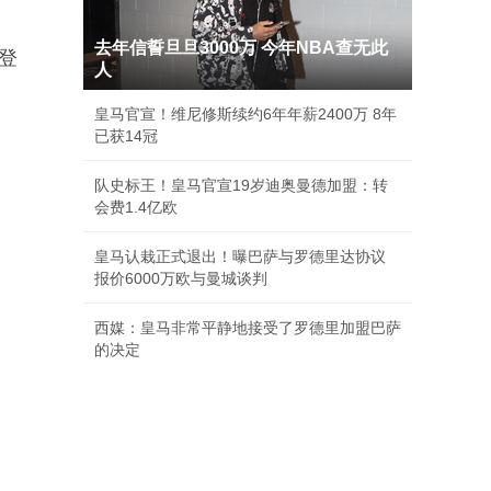
去年信誓旦旦3000万 今年NBA查无此
登
人
皇马官宣！维尼修斯续约6年年薪2400万 8年
已获14冠
队史标王！皇马官宣19岁迪奥曼德加盟：转
会费1.4亿欧
皇马认栽正式退出！曝巴萨与罗德里达协议
报价6000万欧与曼城谈判
西媒：皇马非常平静地接受了罗德里加盟巴萨
的决定