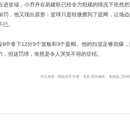
在进攻端，小乔丹在易建联已经全力犯规的情况下依然把
加罚，他又现出原形：篮球只是轻微擦到了篮网，让场边
不已。
投6中拿下12分5个篮板和3个盖帽。他的扣篮足够劲爆，
力，但这罚球，依然是令人哭笑不得的症结。
本文来源：网易体育 作者：里多 责任编辑： 欧阳焱_NS48