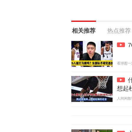
相关推荐
热点推荐
看球图一乐 2
想起
人间闲散客 2