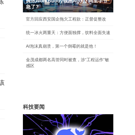
练
腾讯WorkBuddy领跑AI办公 阿里字节
急了?
官方回应西安国企拖欠工程款：正督促整改
统一冰火两重天：方便面独撑，饮料全面失速
AI泡沫真崩溃，第一个倒霉的就是他！
金茂成都两名高管同时被查，涉“工程运作”敏
感区
该
科技要闻