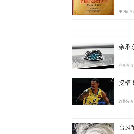
中国新闻周刊
余承东
齐鲁壹点 20
挖槽
翰林涛涛 20
台风