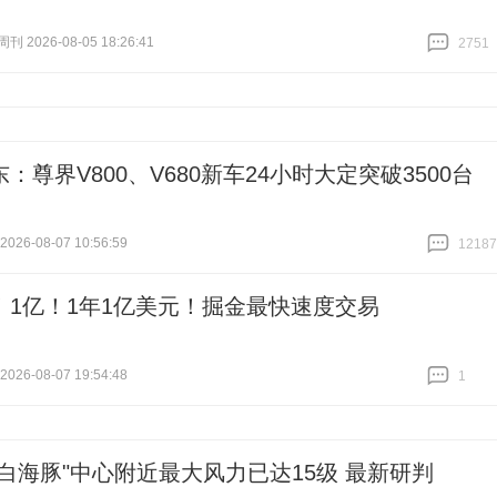
 2026-08-05 18:26:41
2751
跟贴
2751
：尊界V800、V680新车24小时大定突破3500台
26-08-07 10:56:59
12187
跟贴
12187
！1亿！1年1亿美元！掘金最快速度交易
26-08-07 19:54:48
1
跟贴
1
"白海豚"中心附近最大风力已达15级 最新研判