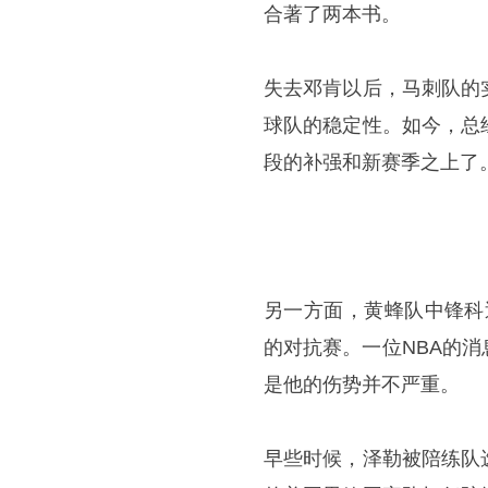
合著了两本书。
失去邓肯以后，马刺队的
球队的稳定性。如今，总
段的补强和新赛季之上了
另一方面，黄蜂队中锋科
的对抗赛。一位NBA的
是他的伤势并不严重。
早些时候，泽勒被陪练队