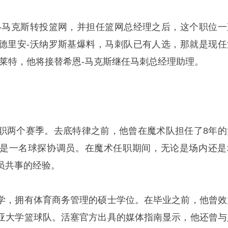
-马克斯转投篮网，并担任篮网总经理之后，这个职位一
德里安-沃纳罗斯基爆料，马刺队已有人选，那就是现任
-莱特，他将接替希恩-马克斯继任马刺总经理助理。
职两个赛季。去底特律之前，他曾在魔术队担任了8年的
是一名球探协调员。在魔术任职期间，无论是场内还是
员共事的经验。
学，拥有体育商务管理的硕士学位。在毕业之前，他曾效
亚大学篮球队。活塞官方出具的媒体指南显示，他还曾与