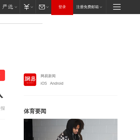
登录
注册免费邮箱
网易新闻
iOS
Android
队
举报
体育要闻