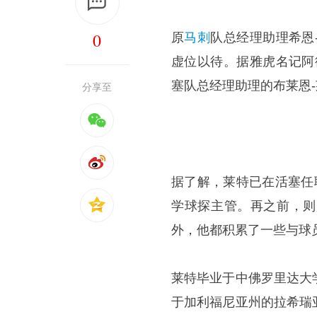
0
原
马刺
队总经理助理希恩
虚位以待。据雅虎名记阿
塞队总经理助理的布莱恩
分享至
据了解，莱特已在活塞任
学球探主管。再之前，则
外，他都积累了一些与球
莱特毕业于中佛罗里达大
于加利福尼亚州的拉希瑞