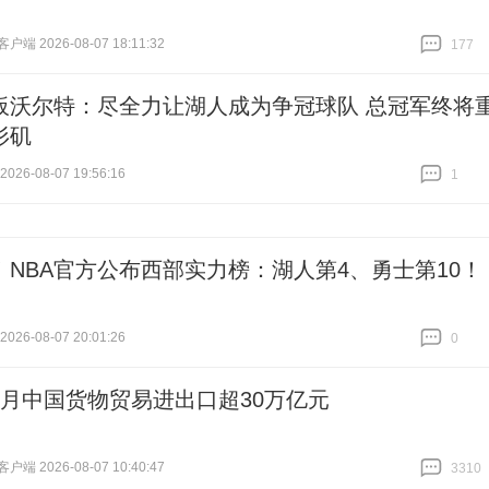
端 2026-08-07 18:11:32
177
跟贴
177
板沃尔特：尽全力让湖人成为争冠球队 总冠军终将
杉矶
26-08-07 19:56:16
1
跟贴
1
！NBA官方公布西部实力榜：湖人第4、勇士第10！
26-08-07 20:01:26
0
跟贴
0
个月中国货物贸易进出口超30万亿元
端 2026-08-07 10:40:47
3310