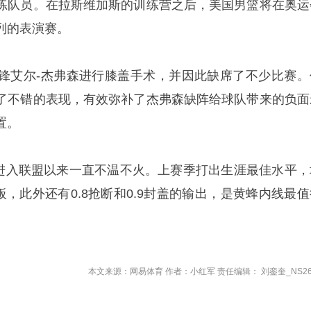
练队员。在拉斯维加斯的训练营之后，美国男篮将在奥运
列的表演赛。
锋艾尔-杰弗森进行膝盖手术，并因此缺席了不少比赛。
了不错的表现，有效弥补了杰弗森缺阵给球队带来的负面
置。
秀，进入联盟以来一直不温不火。上赛季打出生涯最佳水平，
篮板，此外还有0.8抢断和0.9封盖的输出，是黄蜂内线最
本文来源：网易体育 作者：小红军 责任编辑： 刘銮奎_NS26