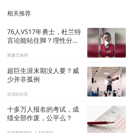
相关推荐
76人VS17年勇士，杜兰特
言论能站住脚？理性分析
勇士有多强
黑曼巴谈球
超巨生涯末期没人要？威
少并非孤例
生活白白乐
十多万人报名的考试，成
绩全部作废，公平么？
中国新闻周刊
1.8万跟贴