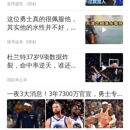
篮球盛世
1跟贴
这位勇士真的很佩服他，
其实他的水性并不好，但
是他敢于下水救人
猫哥揾食
5跟贴
杜兰特37岁9项数据炸
裂，命中率逆天，谁还敢
说他老了？
国际风云录
一夜3大消息！3年7300万官宣，勇士专注内部提升，骑士甩卖1人