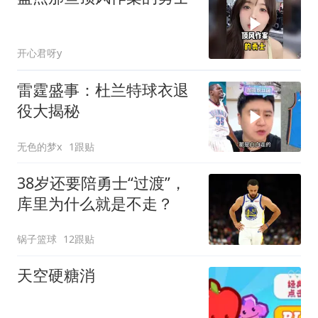
开心君呀y
雷霆盛事：杜兰特球衣退
役大揭秘
无色的梦x
1跟贴
38岁还要陪勇士“过渡”，
库里为什么就是不走？
锅子篮球
12跟贴
天空硬糖消