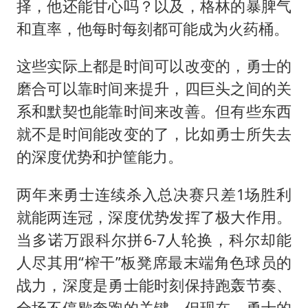
择，他还能甘心吗？以及，格林的暴脾气
和直率，他每时每刻都可能成为火药桶。
这些实际上都是时间可以改变的，勇士的
磨合可以靠时间来提升，四巨头之间的关
系和默契也能靠时间来改善。但有些东西
就不是时间能改变的了，比如勇士所失去
的深度优势和护筐能力。
两年来勇士连续杀入总决赛只差1场胜利
就能两连冠，深度优势发挥了极大作用。
当多诺万跟科尔拼6-7人轮换，科尔却能
人尽其用“榨干”板凳席最末端角色球员的
战力，深度是勇士能时刻保持跑轰节奏、
全场不停歇奔跑的关键。但现在，勇士的