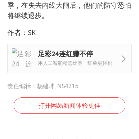
季，在失去内线大闸后，他们的防守恐怕
将继续退步。
作者：SK
足彩24连红赚不停
用人工智能精选比赛，红单更轻松
责任编辑：杨建坤_NS4215
打开网易新闻体验更佳