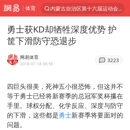
内蒙古自治区第十六届运动会开幕
体育
上半年我国经营主体结构持续优化
白海豚10级风圈
勇士获KD却牺牲深度优势 护
上海：5号线16号线浦江线全线停运
筐下滑防守恐退步
上海全域长途客运班次全部停运
网易体育
王传君 《披荆斩棘》
3223
2016-07-18 06:56
上海暴雨红色预警
国足U17与阿森纳决赛取消 并列冠军
四巨头很美，死神五小很恐怖，但这并不
王艺迪2-4不敌张本美和止步4强
等于勇士已经将新赛季的总冠军奖杯攥在
上门女婿出轨女邻居多年被判重婚罪
手里。球权分配、化学反应、深度与防守
1枚就能让航母瘫痪 轰-6J实力有多强
的下滑，这些都是
勇士
新赛季将要面对的
问题。
以军士兵把枪口对准中国记者