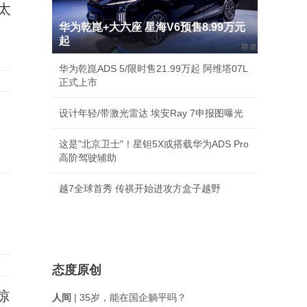
太
华为乾崑+大六座 星海V6预售8.99万元
起
华为乾崑ADS 5/限时售21.99万起 阿维塔07L
正式上市
设计年轻/带激光雷达 埃安Ray 7申报图曝光
这是"北京卫士"！星钽5X或搭载华为ADS Pro
高阶驾驶辅助
越7全球首秀 传祺开始进攻方盒子越野
态度原创
惊
人间
| 35岁，能在国企躺平吗？