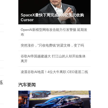
SpaceX最快下周完成600亿美元收购
Cursor
OpenAI新模型网络攻击能力引发警惕 延期发
布
突然涨价，"只收电费钱"的梁文锋，变了吗
谷歌AI帝国越建越大 打江山的人却开始集体
离开
凌晨谷歌AI地震！4位大牛离职 CEO退居二线
练
汽车要闻