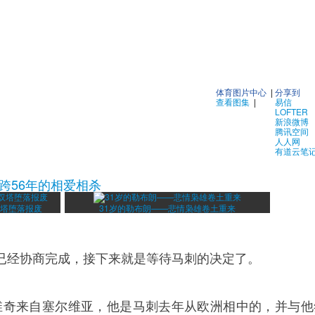
体育图片中心
|
分享到
查看图集
|
易信
LOFTER
新浪微博
腾讯空间
人人网
有道云笔
横跨56年的相爱相杀
双塔堕落报废
31岁的勒布朗——悲情枭雄卷土重来
已经协商完成，接下来就是等待马刺的决定了。
诺维奇来自塞尔维亚，他是马刺去年从欧洲相中的，并与他