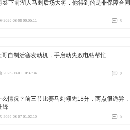
将签下前湖人马刺后场大将，他得到的是非保障合
026-08-08 00:05:11
5
跟贴
5
大哥自制活塞发动机，手启动失败电钻帮忙
026-08-01 10:37:34
0
跟贴
0
什么情况？前三节比赛马刺领先18分，两点很诡异，
杜锋
026-08-07 01:02:10
0
跟贴
0