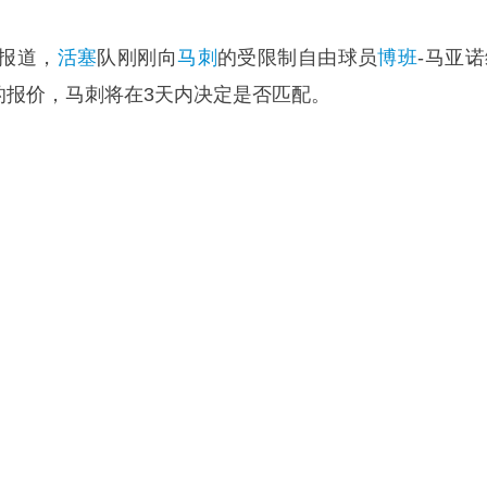
恩报道，
活塞
队刚刚向
马刺
的受限制自由球员
博班
-马亚
元的报价，马刺将在3天内决定是否匹配。