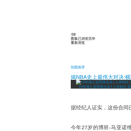
/38
图集已浏览完毕
重新浏览
悦图推荐
揭NBA史上最伟大对决:
10年湖人冠军阵仅余1人伴科比 
据经纪人证实，这份合同
今年27岁的博班-马亚