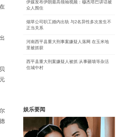
伊媒发布伊朗最高领袖视频：穆杰塔巴讲话被
在
众人围住
烟草公司职工婚内出轨 与2名异性多次发生不
正当关系
出
河南西平县重大刑事案嫌疑人落网 在玉米地
里被抓获
西平县重大刑案嫌疑人被抓:从事砸墙等杂活
住城中村
贝
元
娱乐要闻
尔
德