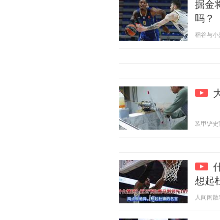
掘金
吗？
稻谷与小麦 2
装甲铲史官 2
想起
人间闲散客 2