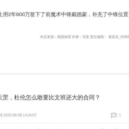
上用2年600万签下了前魔术中锋戴德蒙，补充了中锋位置
本文来源：网易体育 作者：里多 责任编辑： 唐友良_NS66
天罡，杜伦怎么敢要比文班还大的合同？
026-08-08 14:34:07
5
跟贴
5