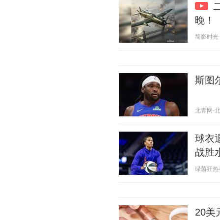
晚！
简影时光 20
斯图
北青网-北京
球衣
战胜
绿茵狂热者 2
20