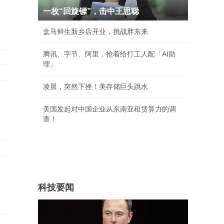
同
一枚“回旋镖”，击中王思聪
盒马鲜生新乡店开业，挑战胖东来
腾讯、字节、阿里，抢着给打工人配「AI助
理」
凌晨，突然下挫！美存储巨头跳水
美国发起对中国企业从东南亚租赁算力的调
查！
科技要闻