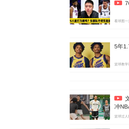
看球图一乐 2
5年1
篮球教学论坛
冲NB
篮球过人技巧