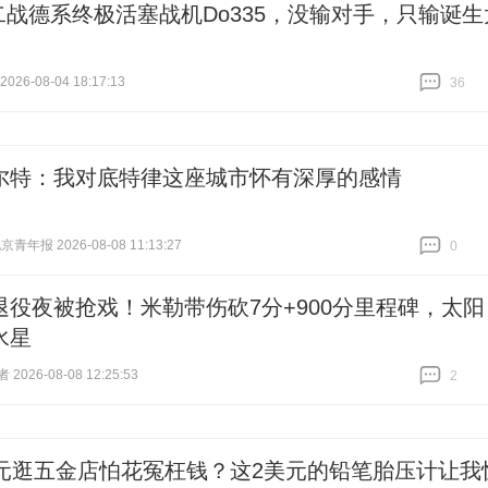
二战德系终极活塞战机Do335，没输对手，只输诞生
26-08-04 18:17:13
36
跟贴
36
尔特：我对底特律这座城市怀有深厚的感情
青年报 2026-08-08 11:13:27
0
跟贴
0
退役夜被抢戏！米勒带伤砍7分+900分里程碑，太阳
水星
026-08-08 12:25:53
2
跟贴
2
美元逛五金店怕花冤枉钱？这2美元的铅笔胎压计让我