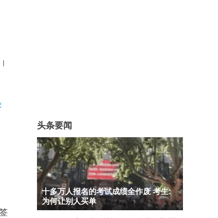
|
记
头条要闻
十多万人报名的考试成绩全作废 考生:
为何让别人买单
签