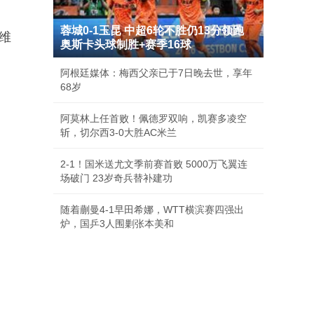
蓉城0-1玉昆 中超6轮不胜仍13分领跑
诺维
奥斯卡头球制胜+赛季16球
阿根廷媒体：梅西父亲已于7日晚去世，享年
68岁
阿莫林上任首败！佩德罗双响，凯赛多凌空
斩，切尔西3-0大胜AC米兰
2-1！国米送尤文季前赛首败 5000万飞翼连
场破门 23岁奇兵替补建功
随着蒯曼4-1早田希娜，WTT横滨赛四强出
炉，国乒3人围剿张本美和