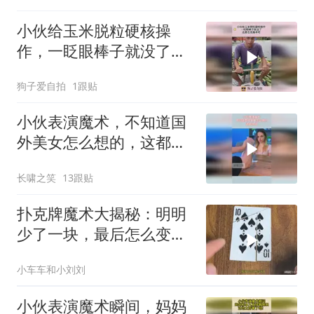
小伙给玉米脱粒硬核操
作，一眨眼棒子就没了，
这是在变魔术吧！
狗子爱自拍
1跟贴
小伙表演魔术，不知道国
外美女怎么想的，这都相
信
长啸之笑
13跟贴
扑克牌魔术大揭秘：明明
少了一块，最后怎么变出
来的？
小车车和小刘刘
小伙表演魔术瞬间，妈妈