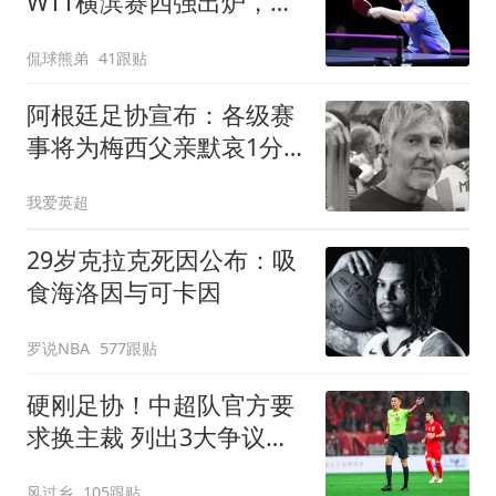
WTT横滨赛四强出炉，国
乒3人围剿张本美和
侃球熊弟
41跟贴
阿根廷足协宣布：各级赛
事将为梅西父亲默哀1分
钟 皇马巴萨官方哀悼
我爱英超
29岁克拉克死因公布：吸
食海洛因与可卡因
罗说NBA
577跟贴
硬刚足协！中超队官方要
求换主裁 列出3大争议比
赛：鲁能全上榜
风过乡
105跟贴