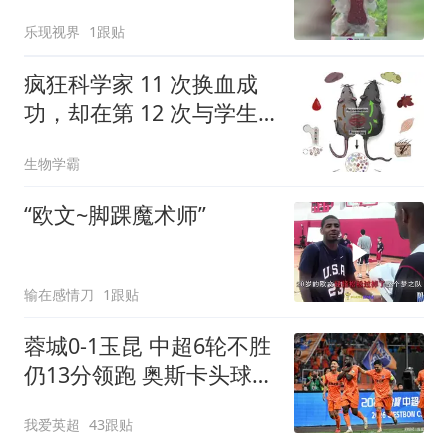
一个大虾吃！
乐现视界
1跟贴
疯狂科学家 11 次换血成
功，却在第 12 次与学生
互换血液后死亡，他是人
生物学霸
类输血史上的开拓者
“欧文~脚踝魔术师”
输在感情刀
1跟贴
蓉城0-1玉昆 中超6轮不胜
仍13分领跑 奥斯卡头球制
胜+赛季16球
我爱英超
43跟贴