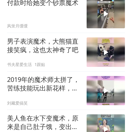
付款时给她变个钞票魔术
风蛍月缓缓
男子表演魔术，大熊猫直
接笑疯，这也太神奇了吧
书夫星爱生活
1跟贴
2019年的魔术师太拼了，
苦练技能玩出新花样，实
力惊艳众人
刘藏爱搞笑
美人鱼在水下变魔术，原
来是自己肚子饿，变出来