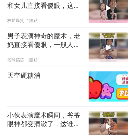
和女儿直接看傻眼，这也
太厉害了吧！
枝芷爆笑
1跟贴
男子表演神奇的魔术，老
妈直接看傻眼，一般人根
本猜不到
篮球搞笑
1跟贴
天空硬糖消
小伙表演魔术瞬间，爷爷
眼神都变清澈了，这谁能
猜得到呢？