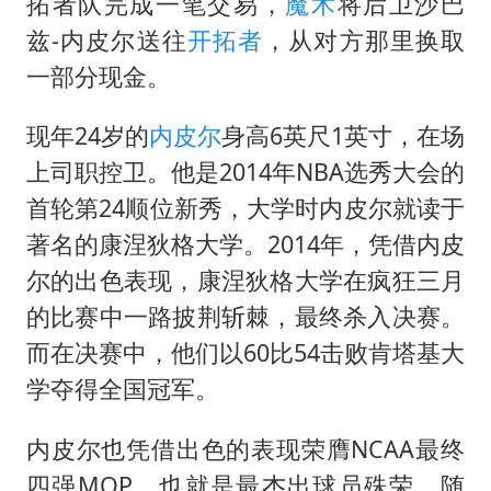
白海豚将正面袭击贯穿浙江
拓者队完成一笔交易，
魔术
将后卫沙巴
兹-内皮尔送往
开拓者
，从对方那里换取
酒店回应车内过夜被收150元
一部分现金。
杭州全市有序停课
商场现钱学森巨幅海报 负责人回应
现年24岁的
内皮尔
身高6英尺1英寸，在场
乐享全民健身 共筑健康中国
上司职控卫。他是2014年NBA选秀大会的
首轮第24顺位新秀，大学时内皮尔就读于
著名的康涅狄格大学。2014年，凭借内皮
尔的出色表现，康涅狄格大学在疯狂三月
的比赛中一路披荆斩棘，最终杀入决赛。
而在决赛中，他们以60比54击败肯塔基大
学夺得全国冠军。
内皮尔也凭借出色的表现荣膺NCAA最终
四强MOP，也就是最杰出球员殊荣。随