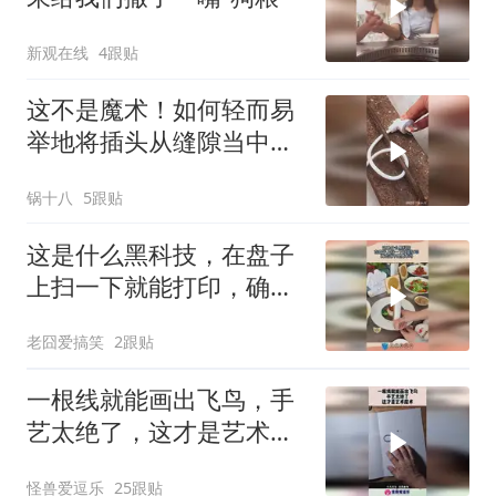
新观在线
4跟贴
这不是魔术！如何轻而易
举地将插头从缝隙当中抽
出来？
锅十八
5跟贴
这是什么黑科技，在盘子
上扫一下就能打印，确定
这不是魔术吗！
老囧爱搞笑
2跟贴
一根线就能画出飞鸟，手
艺太绝了，这才是艺术魔
术！
怪兽爱逗乐
25跟贴