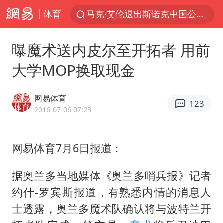
体育
新疆优化调整景区内自驾服务费
上四休三，但降薪1000元，你接受吗？
曝魔术送内皮尔至开拓者 用前
央视新主播李秋莹孙亚鹏亮相
大学MOP换取现金
情侣平潭拍日出坠崖1死1伤
老挝国会主席赛宋蓬逝世
网易体育
123
黄金牛市回来了吗
2016-07-06 07:23
茅台部分直营店飞天茅台提价
网易体育7月6日报道：
全民健身事业高质量发展
台当局重金为“台独”织“皇帝新衣”
据奥兰多当地媒体《奥兰多哨兵报》记者
几元成本的AI广告导致千万市值蒸发
约什-罗宾斯报道，有熟悉内情的消息人
《欢迎来龙餐馆》口碑
士透露，奥兰多魔术队确认将与波特兰开