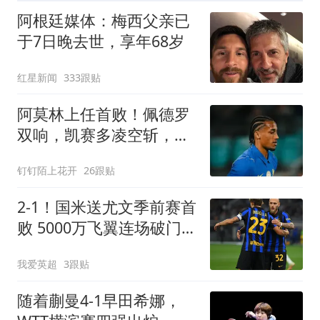
阿根廷媒体：梅西父亲已
于7日晚去世，享年68岁
红星新闻
333跟贴
阿莫林上任首败！佩德罗
双响，凯赛多凌空斩，切
尔西3-0大胜AC米兰
钉钉陌上花开
26跟贴
2-1！国米送尤文季前赛首
败 5000万飞翼连场破门
23岁奇兵替补建功
我爱英超
3跟贴
随着蒯曼4-1早田希娜，