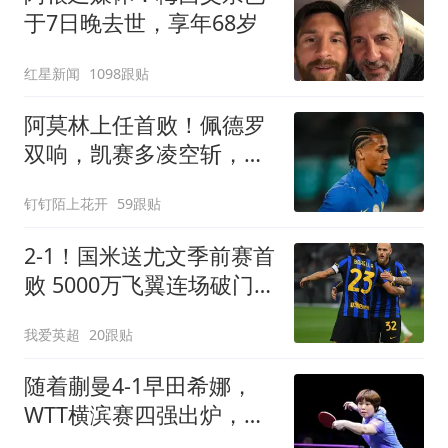
于7日晚去世，享年68岁
红星新闻
1098跟贴
阿莫林上任首败！佩德罗
双响，凯赛多凌空斩，切
尔西3-0大胜AC米兰
钉钉陌上花开
59跟贴
2-1！国米送尤文季前赛首
败 5000万飞翼连场破门
23岁奇兵替补建功
我爱英超
20跟贴
随着蒯曼4-1早田希娜，
WTT横滨赛四强出炉，国
乒3人围剿张本美和