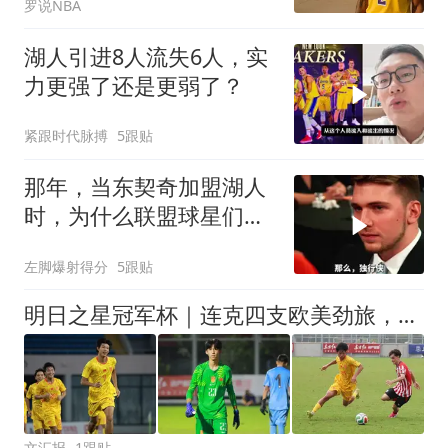
罗说NBA
湖人引进8人流失6人，实
力更强了还是更弱了？
紧跟时代脉搏
5跟贴
那年，当东契奇加盟湖人
时，为什么联盟球星们会
齐齐露出这个反应
左脚爆射得分
5跟贴
明日之星冠军杯｜连克四支欧美劲旅，一鸣惊人的U17国足在上海收获了什么
文汇报
1跟贴