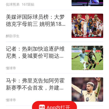
侃球熊弟
167跟贴
美媒评国际球员榜：大梦
德克字母前三 姚明第18文
班仅第50
醉卧浮生
记者：热刺加快追逐萨维
尼奥，曼城要价可能达到
约6000万英镑
懂球帝
马卡：弗里克告知阿劳霍
新赛季不会首发，并建议
他寻找其他机会
懂球帝
App内打开