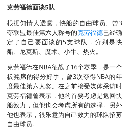
商场现钱学森巨幅海报 负责人回应
克劳福德面谈5队
老挝国会主席赛宋蓬逝世
根据知情人透露，快船的自由球员、曾3
购飞机票7分钟后退票被扣2022元
夺联盟最佳第六人称号的
克劳福德
已经确
《欢迎来龙餐馆》口碑
定了自己要面谈的5支球队，分别是快
泰国初中生饮弹自尽前开了26枪
船、尼克斯、魔术、小牛、热火。
酒店花洒现排泄物住客索赔遭拒
夏日经济乘“热”而上 消费市场向“新”而行
克劳福德在NBA征战了16个赛季，是一个
板凳席的得分好手，曾3次夺得NBA的年
乐享全民健身 共筑健康中国
度最佳第六人奖。在之前接受媒体采访时
克劳福德曾表示，他的首要考虑是返回快
船效力，但他也会考虑所有的选择。另外
他也表示，很乐意为自己效力的球队招募
自由球员。