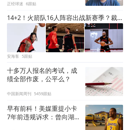
正经球迷
6跟贴
14+2！火箭队16人阵容出战新赛季？裁掉1人，或不再引进新球员
安海客
5跟贴
十多万人报名的考试，成
绩全部作废，公平么？
中国新闻周刊
5459跟贴
早有前科！美媒重提小卡
7年前违规诉求：曾向湖
人索要股权飞机房产代言