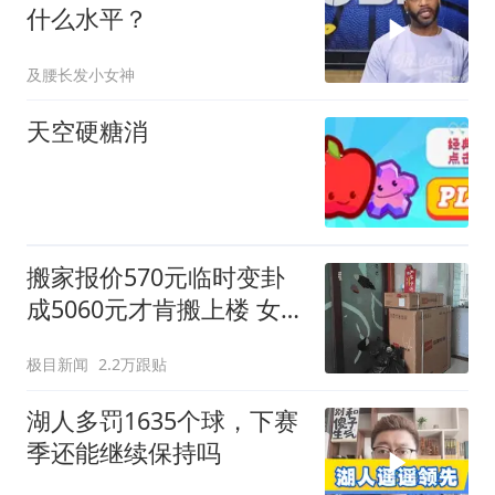
什么水平？
及腰长发小女神
天空硬糖消
搬家报价570元临时变卦
成5060元才肯搬上楼 女子
傻眼
极目新闻
2.2万跟贴
湖人多罚1635个球，下赛
季还能继续保持吗