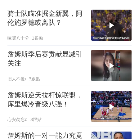
骑士队瞄准掘金新翼，阿
伦施罗德或离队？
嘛呢八十分
3跟贴
詹姆斯季后赛贡献显减引
关注
旧人不覆i
3跟贴
詹姆斯逆天拉杆惊联盟，
库里爆冷晋级八强！
心安勿忘o
3跟贴
詹姆斯的一对一能力究竟