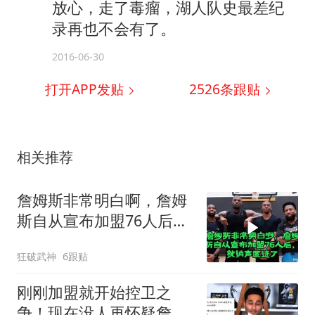
放心，走了毒瘤，湖人队史最差纪
录再也不会有了。
2016-06-30
打开APP发贴
2526
条跟贴
相关推荐
詹姆斯非常明白啊，詹姆
斯自从宣布加盟76人后，
就销声匿迹了
狂破武神
6跟贴
刚刚加盟就开始控卫之
争！现在没人再怀疑詹姆