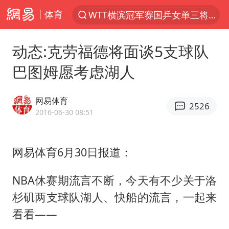
体育
WTT横滨冠军赛国乒女单三将晋级四强
光影经济撬动暑期消费新蓝海
动态:克劳福德将面谈5支球队
日本发布排名：“中国第一，美日德韩英法居后”
巴图姆愿考虑湖人
大V：马科斯把路走绝了
白海豚将正面袭击贯穿浙江
网易体育
2526
杭州全市有序停课
2016-06-30 08:51
情侣平潭拍日出坠崖1死1伤
网易体育6月30日报道：
几元成本的AI广告导致千万市值蒸发
唐田赛前发布会上引用《孙子兵法》
NBA休赛期流言不断，今天有不少关于洛
台当局重金为“台独”织“皇帝新衣”
杉矶两支球队湖人、快船的流言，一起来
郑丽文：台湾从来没有“独立”过
看看——