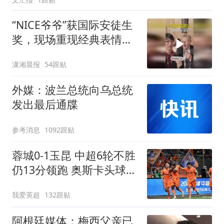
“NICE爷爷”获国际安徒生
奖，现场重现经典表情
包，向中国粉丝问好
潇湘晨报
54跟贴
外媒：波兰总统向乌总统
发出最后通牒
参考消息
1092跟贴
蓉城0-1玉昆 中超6轮不胜
仍13分领跑 奥斯卡头球制
胜+赛季16球
我爱英超
132跟贴
阿根廷媒体：梅西父亲已