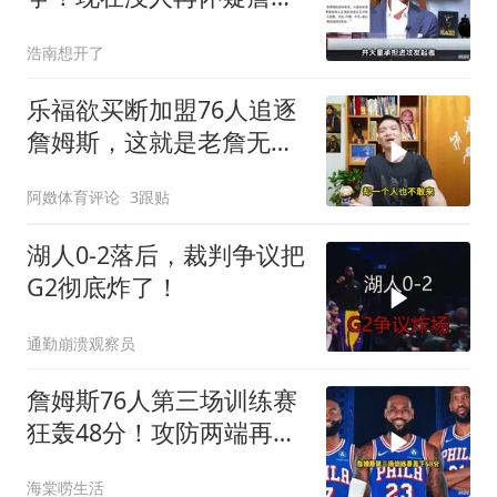
斯的整活能力了吧
浩南想开了
乐福欲买断加盟76人追逐
詹姆斯，这就是老詹无与
伦比的人格魅力
阿嬍体育评论
3跟贴
湖人0-2落后，裁判争议把
G2彻底炸了！
通勤崩溃观察员
詹姆斯76人第三场训练赛
狂轰48分！攻防两端再次
打爆杰伦布朗！
海棠唠生活