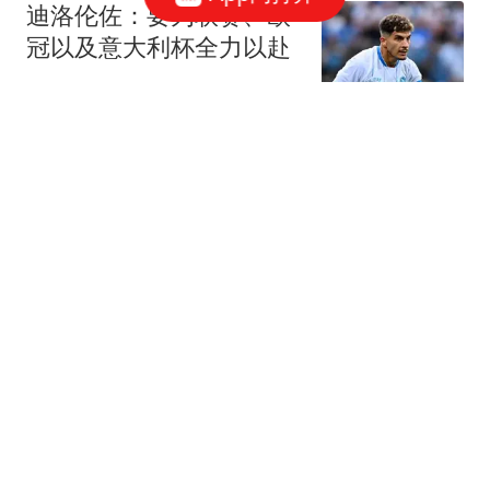
迪洛伦佐：要为联赛、欧
冠以及意大利杯全力以赴
懂球帝
热刺热身赛爆发冲突，范
赫克赛后怒批赫塔费动作
粗野
懂球帝
阿斯：阿尔瓦雷斯不再公
开施压，将私下与西蒙尼
沟通
懂球帝
首次提名就能入选名人
堂！森林狼主帅力挺戈贝