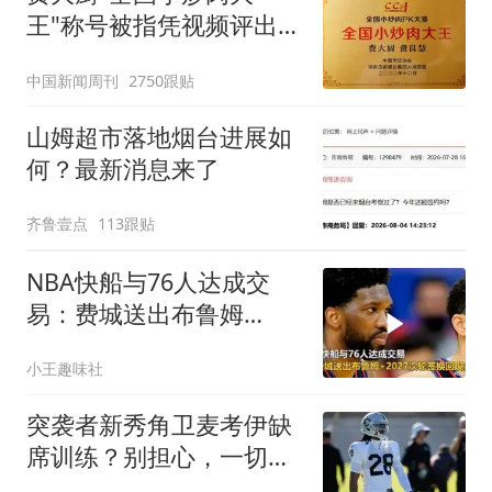
王"称号被指凭视频评出
官方回应
中国新闻周刊
2750跟贴
山姆超市落地烟台进展如
何？最新消息来了
齐鲁壹点
113跟贴
NBA快船与76人达成交
易：费城送出布鲁姆
+2027次轮签换回现金补
小王趣味社
偿
突袭者新秀角卫麦考伊缺
席训练？别担心，一切都
在计划中