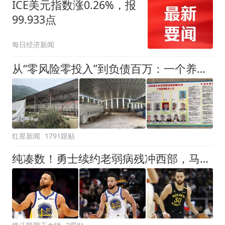
ICE美元指数涨0.26%，报
99.933点
每日经济新闻
从“零风险零投入”到负债百万：一个养牛项目崩盘后，谁该为农户的贷款买单丨红星调查
红星新闻
1791跟贴
纯凑数！勇士续约老弱病残冲西部，马刺雷霆掘金早看穿了