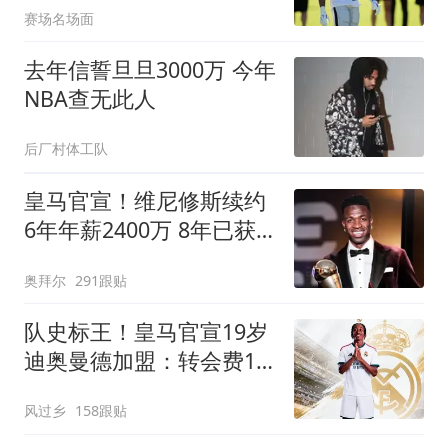
赛场名场面
去年信誓旦旦3000万 今年
NBA查无此人
后厂村体工队
皇马官宣！维尼修斯续约
6年年薪2400万 8年已获
14冠
奥拜尔
291跟贴
队史标王！皇马官宣19岁
迪奥曼德加盟：转会费1.4
亿欧
风过乡
158跟贴