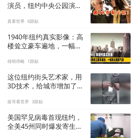
演员，纽约中央公园演情
侣，“更像祖孙”
真看世界
6跟贴
1940年纽约真实影像：高
楼耸立豪车遍地，一幅发
达国家气息
雄韬伟略
1跟贴
这位纽约街头艺术家，用
3D技术，给城市增加了乐
趣！
挺哥看世界
3跟贴
美国罕见病毒首现纽约，
全美45州同时爆发寄生虫
疫情，真凶是谁