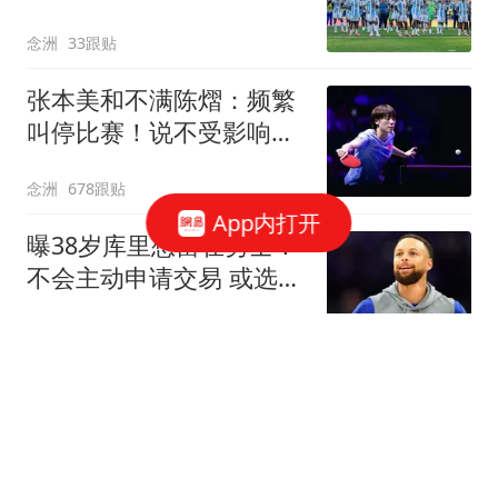
连任才是正确道路
念洲
33跟贴
张本美和不满陈熠：频繁
叫停比赛！说不受影响是
假话 誓要夺冠
念洲
678跟贴
App内打开
曝38岁库里想留在勇士！
不会主动申请交易 或选择
降薪帮助球队
罗说NBA
468跟贴
无缘首进大师赛16强！商
竣程遭逆转惜败19号种
子，止步蒙特利尔第3轮
全景体育V
4跟贴