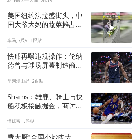
格斗联盟王大锤
2跟贴
美国纽约法拉盛街头，中
国大爷大妈的蔬菜摊占领
了这里
车马点兵V
1跟贴
快船再曝违规操作：伦纳
德曾与球场屏幕制造商达
百万级代言合同
星河漫山野
2跟贴
Shams：雄鹿、骑士与快
船积极接触掘金，商讨沃
特森先签后换
懂球帝
7跟贴
费大厨"全国小炒肉大