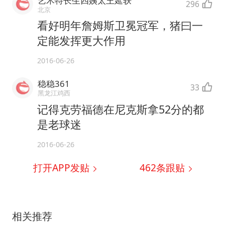
艺术特长生四姨太王延轶
296
北京
看好明年詹姆斯卫冕冠军，猪曰一
定能发挥更大作用
2016-06-26
稳稳361
33
黑龙江鸡西
记得克劳福德在尼克斯拿52分的都
是老球迷
2016-06-26
打开APP发贴
462
条跟贴
相关推荐