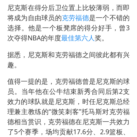
尼克斯在得分后卫位置上比较薄弱，而即
“中国蔬菜之乡”最高温达41.8℃
将成为自由球员的
克劳福德
是一个不错的
段绚竞因公牺牲 年仅44岁
选择。他是一个板凳席的得分好手，曾3
日本广岛民众举行游行反对政府行径
次夺得NBA的年度
最佳第六人
奖。
27岁女子成组织卖淫集团主犯被通缉
据悉，尼克斯和克劳福德之间彼此都有兴
97岁英国奶奶飞上天再破吉尼斯纪录
趣。
女子开一天一夜空调后二氧化碳中毒
值得一提的是，克劳福德曾是尼克斯的球
奋进开新局 实干挑大梁
员。当年他在公牛结束新秀合同后第2支
效力的球队就是尼克斯，时任尼克斯总经
理兼主教练的“微笑刺客”托马斯对克劳福
德相当赏识，克劳福德在尼克斯一共效力
了5个赛季，场均贡献17.6分、2.9篮板、