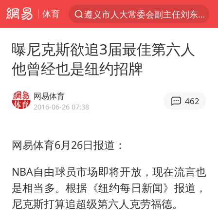
遵义市人大常委会副主任刘东明被查
体育
夜幕落下 运动上场
曝尼克斯欲追3届最佳第六人
泰交通部副部长回应中国游客遭歧视
他曾经也是纽约招牌
Meta被判支付5.67亿美元
1岁宝宝碰坏纸巾盒 宝妈被索赔924元
网易体育
462
男子结婚8年3个女儿均非亲生
2016-06-26 07:38
中信证券：预计铜板块将迎来共振上涨
台风白海豚逼近 暴雨大暴雨来袭
网易体育6月26日报道：
“空调24小时开着更省电”不实
NBA自由球员市场即将开放，现在流言也
公司“上四休三”但要降薪1000元
是相当多。根据《纽约每日新闻》报道，
47岁妈妈突然产女 26岁女儿：很震惊
尼克斯打算追超级第六人克劳福德。
OpenAI为免费用户升级GPT-5.6 Luna