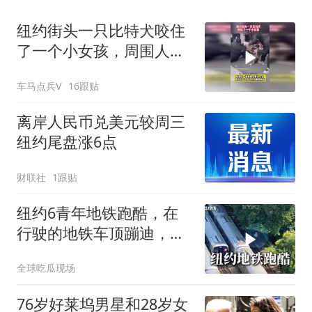
纽约街头一只比特犬咬住
了一个小女孩，周围人群
冲上将她救了出来
车马点兵V
16跟贴
离岸人民币兑美元较周三
纽约尾盘涨6点
财联社
1跟贴
纽约6青年地铁跑酷，在
行驶的地铁车顶蹦迪，警
方沿铁轨疯狂追捕
全球吃瓜现场
76岁好莱坞男星和28岁女