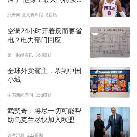
是谦逊
北青网-北京青年报
6跟贴
空调24小时开着反而更省
电？电力部门回应
第一财经资讯
966跟贴
全球外卖霸主，杀到中国
小城
中国新闻周刊
358跟贴
武契奇：将尽一切可能帮
助乌克兰尽快加入欧盟
参考消息
222跟贴