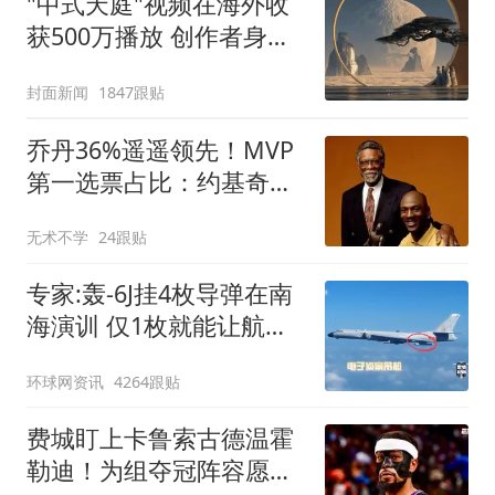
"中式天庭"视频在海外收
获500万播放 创作者身份
披露
封面新闻
1847跟贴
乔丹36%遥遥领先！MVP
第一选票占比：约基奇
27%，詹姆斯不到20%
无术不学
24跟贴
专家:轰-6J挂4枚导弹在南
海演训 仅1枚就能让航母
瘫痪
环球网资讯
4264跟贴
费城盯上卡鲁索古德温霍
勒迪！为组夺冠阵容愿送