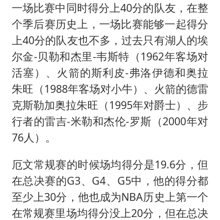
一场比赛中同时得分上40分的队友，在整
个季后赛历史上，一场比赛能够一起得分
上40分的队友也不多，过去只有湖人的埃
尔金-贝勒和杰里-韦斯特（1962年客场对
活塞）、火箭的斯利皮-弗洛伊德和奥拉
朱旺（1988年客场对小牛）、火箭的德雷
克斯勒加奥拉朱旺（1995年对爵士）、步
行者的雷吉-米勒和杰伦-罗斯（2000年对
76人）。
厄文常规赛的时候场均得分是19.6分，但
在总决赛的G3、G4、G5中，他的得分都
至少上30分，他也成为NBA历史上第一个
在常规赛里场均得分没上20分，但在总决