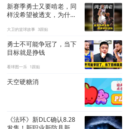
新赛季勇士又要啃老，同
样没希望被透支，为什么
库里注定不会离开
大卫的篮球故事
3跟贴
勇士不可能争冠了，当下
目标就是挣钱
看球图一乐
1跟贴
天空硬糖消
《法环》新DLC确认8.28
发售！新职业新防具新功