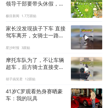
领导干部要带头休假，推
动全员应休尽休、休满休
极目新闻
1.7万跟贴
足；鼓励3-7天弹性长假，
构建“周五半天+周末+年
家长没发现孩子下车 直接
假”短途度假模式
驾车离开，女骑士一路追
赶告知孩子家长，网友：
星沙时报
3跟贴
这父母也太大意了
摩托车队为了，不让车辆
超车，后方骑士直接变道
压车！
胡子搞笑君
12跟贴
41岁C罗观看热身赛晒豪
车：我的玩具