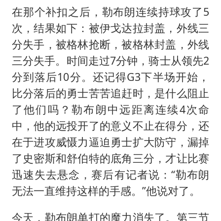
在那个补扣之后，勒布朗连续持球攻了5
次，结果如下：被伊戈达拉封盖，外线三
分失手，被格林抢断，被格林封盖，外线
三分失手。时间走过7分钟，骑士从领先2
分到落后10分。还记得G3下半场开始，
比分落后的勇士苦苦追赶时，是什么阻止
了他们吗？勒布朗中远距离连续4次命
中，他的远投开了的意义不止在得分，还
在于进攻威慑力逼迫勇士扩大防守，漏掉
了史密斯和舒伯特的底角三分，才让比赛
迅速失去悬念，赛后有记者说：“勒布朗
无法一直维持这样的手感。”他说对了。
今天，勒布朗单打的魔力消失了。第三节