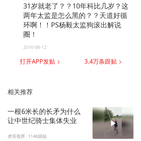
31岁就老了？？10年科比几岁？这
两年太监是怎么黑的？？天道好循
环啊！！PS杨毅太监狗滚出解说
圈！
2016-06-12
打开APP发贴
3.4万
条跟贴
相关推荐
一根6米长的长矛为什么
让中世纪骑士集体失业
虎哥视界
1146跟贴