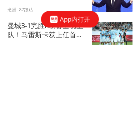
切措施保护名誉
念洲
87跟贴
App内打开
曼城3-1完胜K联赛全明星
队！马雷斯卡获上任首胜
8000万飞翼造2球
我爱英超
36跟贴
菲戈：因凡蒂诺满口谎
言、招摇撞骗，连特朗普
都与他划清界限
懂球帝
37跟贴
WTT日本冠军赛：王艺迪
3-1赢下焦点对决，伊藤美
诚外卡参赛一轮游
乒谈
26跟贴