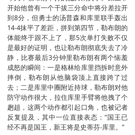
开始他曾有一个干拔三分命中将分差拉开
到8分，但勇士的汤普森和库里联手轰出
14-4抹平了差距，拼到第四节，勒布朗的
体能终于跟不上了，那5次单打失败不仅
是最好的证明，也让勒布朗彻底失去了冷
静，比赛最后3分钟里勒布朗有两个恼羞
成怒的瞬间：一是格林给库里挡拆时意外
摔倒，勒布朗从他脑袋顶上直接跨了过
去；二是库里中圈附近持球，勒布朗对他
防守动作很大，拉住库里手臂将他拽了个
趔趄，这两个动作都引起口角，也被记者
反复提及，其中一位直接表态：“国王已
经不再是国王，新王将是史蒂芬-库里。”