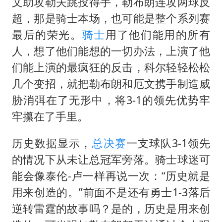
谷歌首席科学家Jeff Dean离职创业
文助攻勒夫跳投得手，勒布朗连攻两球反
超，那是骑士本场，也可能是整个系列赛
人贩子“梅姨”真实姓名曝光
最后的荣光。
骑士
用了他们能用的所有
如何把百年大党建设得更加坚强有力
人，想了他们能想的一切办法，上演了他
一枚俄导弹都没击落 泽连斯基发声
们能上演的最疯狂的反击，科尔轻轻松松
多专业取消艺考 文化工作者要有文化
几个变招，就把勒布朗和厄文携手制造威
“银行午休1.5小时”留个窗口行不行
胁消弭在了无形中，将3-1的领先优势牢
41岁女子为鼓励女儿考上985研究生
牢攥在了手里。
总书记关心百姓身边这些民生大事
历史数据显示，
总决赛
一支球队3-1领先
的情况下从未让总冠军旁落。骑士球迷可
能会像泰伦-卢一样再说一次：“历史就是
用来创造的。”前面不是还有勇士1-3落后
逆转雷霆的故事吗？是的，历史是用来创