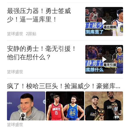
最强压力器！勇士签威
少！逼一逼库里！
篮球盛世
2跟贴
安静的勇士！毫无引援！
他们在想什么？
篮球盛世
疯了！梭哈三巨头！捡漏威少！豪赌库里！火箭值得吗？
篮球盛世