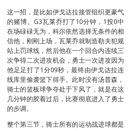
这一招，是比如伊戈达拉接管组织更豪气
的赌博。G3瓦莱乔打了10分钟，1投0中
在场碌碌无为，科尔依然选择无条件的相
信他，刚刚上场，瓦莱乔就制造勒夫犯规
站上罚球线，然后他在一个回合内连续三
次争得二次进攻机会，勇士一次进攻因为
他足足打了1分09秒，最终由伊戈达拉连
线库里偷袭篮下得手。此时没有汤普森，
骑士的篮板球争夺处于下风了，就是在这
几分钟的胶着过后，比赛彻底进入了勇士
的步调。
整个第三节，骑士所有的运动战进球都是