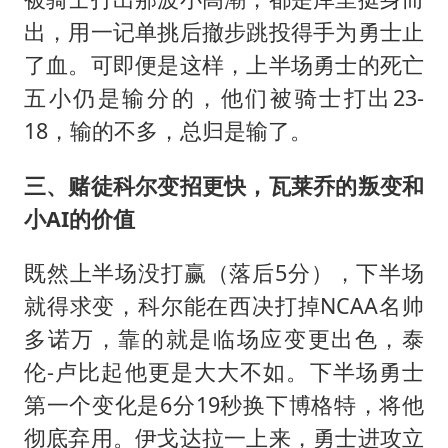
出，用一记单挑后撤步跳投得手为勇士止
了血。可即便是这样，上半场勇士的死亡
五小仍是输分的，他们被骑士打出23-
18，输的不多，总归是输了。
三、赌徒科尔变招更快，瓦莱乔的叛变和
小AI的价值
既然上半场没打赢（落后5分），下半场
就得求变，科尔能在西决打掉NCAA名帅
多诺万，靠的就是临场应变更出色，泰
伦-卢比起他更是大大不如。下半场勇士
第一个变化是6分19秒换下博格特，将他
彻底弃用。伊戈达拉一上来，勇士进攻立