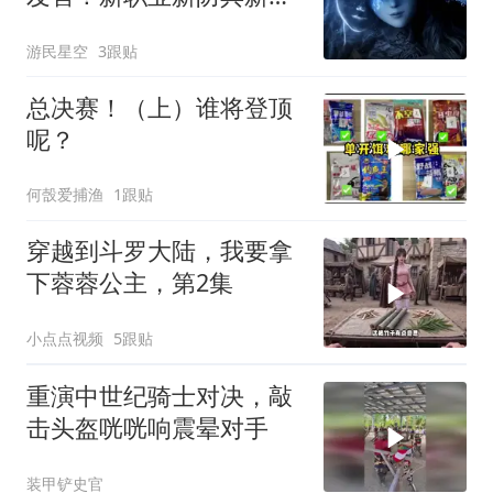
能
游民星空
3跟贴
总决赛！（上）谁将登顶
呢？
何嗀爱捕渔
1跟贴
穿越到斗罗大陆，我要拿
下蓉蓉公主，第2集
小点点视频
5跟贴
重演中世纪骑士对决，敲
击头盔咣咣响震晕对手
装甲铲史官