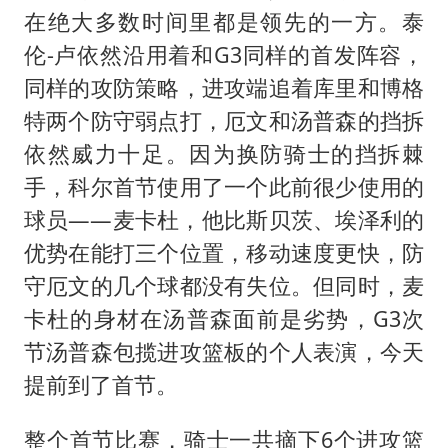
在绝大多数时间里都是领先的一方。泰
伦-卢依然沿用着和G3同样的首发阵容，
同样的攻防策略，进攻端追着库里和博格
特两个防守弱点打，厄文和汤普森的挡拆
依然威力十足。因为换防骑士的挡拆棘
手，科尔首节使用了一个此前很少使用的
球员——麦卡杜，他比斯贝茨、埃泽利的
优势在能打三个位置，移动速度更快，防
守厄文的几个球都没有失位。但同时，麦
卡杜的身材在汤普森面前是劣势，G3次
节汤普森包揽进攻篮板的个人表演，今天
提前到了首节。
整个首节比赛，骑士一共摘下6个进攻篮