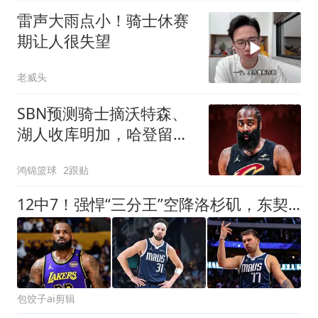
雷声大雨点小！骑士休赛
期让人很失望
老威头
SBN预测骑士摘沃特森、
湖人收库明加，哈登留克
利夫兰成定音锤
鸿锦篮球
2跟贴
12中7！强悍“三分王”空降洛杉矶，东契奇的总冠军有希望了
包饺子ai剪辑