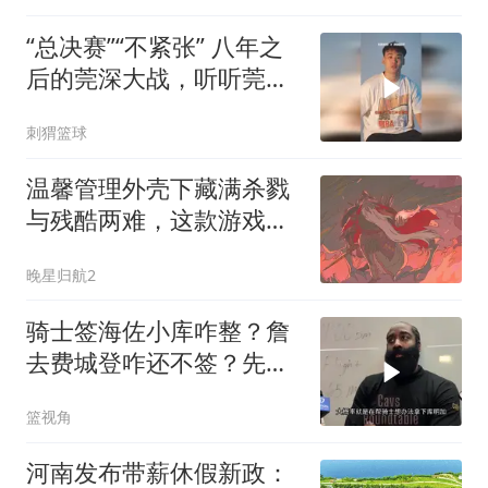
“总决赛”“不紧张” 八年之
后的莞深大战，听听莞军
将士都说了什么
刺猬篮球
温馨管理外壳下藏满杀戮
与残酷两难，这款游戏的
时间旅行系统堪称一绝
晚星归航2
骑士签海佐小库咋整？詹
去费城登咋还不签？先签
后换还能不能搞？
篮视角
河南发布带薪休假新政：