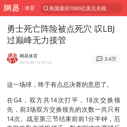
体育
美国退回1000亿美元关税
探寻“技能+”促就业创业新路
勇士死亡阵险被点死穴 叹LBJ
李亚鹏向地铁吐血女孩捐99999元
过巅峰无力接管
被泰航拒载中国乘客：免费改签没兑现
台风白海豚可能在浙江登陆
网易体育
3.4万
38岁山东财大教授刘海明逝世
2016-06-12 07:02
因凡蒂诺首次公开道歉
这一场球，终于有点总决赛的意思了。
13岁少年白天写作业晚上夜市炒粉
《Monica》填词人黎彼得去世
在G4，双方共14次打平，18次交换领
FIFA官方支持因凡蒂诺
先，前3场双方交换领先的次数一共只有
陕西柞水遭遇暴雨五千余户群众转移
14次。战至第三节结束前前1分半钟，厄