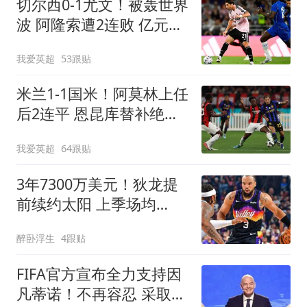
切尔西0-1尤文！被轰世界
波 阿隆索遭2连败 亿元飞
翼614天后复出
我爱英超
53跟贴
米兰1-1国米！阿莫林上任
后2连平 恩昆库替补绝平
8000万新援首秀
我爱英超
64跟贴
3年7300万美元！狄龙提
前续约太阳 上季场均
20+创生涯纪录
醉卧浮生
4跟贴
FIFA官方宣布全力支持因
凡蒂诺！不再容忍 采取一