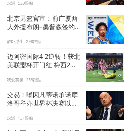
念洲
533跟贴
北京男篮官宣：前广厦两
大外援布朗+桑普森签约
新赛季剑指冲冠
醉卧浮生
298跟贴
迈阿密国际4-2逆转！获北
美联盟杯开门红 梅西2射1
传+生涯已进921球
我爱英超
258跟贴
交易！曝因凡蒂诺承诺摩
洛哥举办世界杯决赛以换
取支持 FIFA回应
念洲
131跟贴