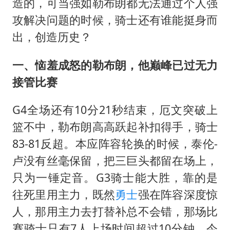
造的，可当强如勒布朗都无法通过个人强
攻解决问题的时候，骑士还有谁能挺身而
出，创造历史？
一、恼羞成怒的勒布朗，他巅峰已过无力
接管比赛
G4全场还有10分21秒结束，厄文突破上
篮不中，勒布朗高高跃起补扣得手，骑士
83-81反超。本应阵容轮换的时候，泰伦-
卢没有丝毫保留，把三巨头都留在场上，
只为一锤定音。G3骑士能大胜，靠的是
往死里用主力，既然
勇士
强在阵容深度惊
人，那用主力去打替补总不会错，那场比
赛骑士只有7人上场时间超过10分钟，今