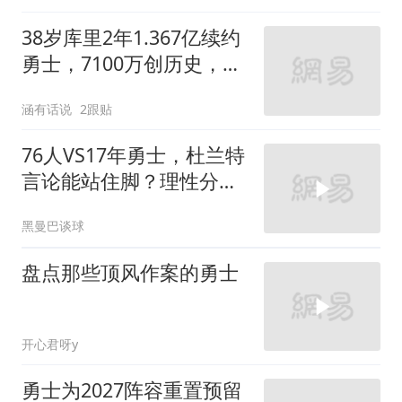
38岁库里2年1.367亿续约
勇士，7100万创历史，这
是情怀还是赌命
涵有话说
2跟贴
76人VS17年勇士，杜兰特
言论能站住脚？理性分析
勇士有多强
黑曼巴谈球
盘点那些顶风作案的勇士
开心君呀y
勇士为2027阵容重置预留