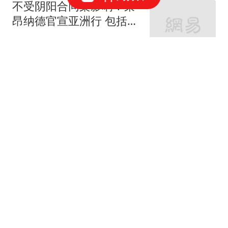
不受阴阳合同案影响！莱
昂纳德官宣亚洲行 包括中
国香港成都等地
醉卧浮生
87跟贴
WTT冠军赛首个决赛诞
生！王艺迪2-4遭到逆转，
国乒无缘包揽冠亚军
侃球熊弟
66跟贴
【人物】豪尔赫·梅西去
世，球王的人生导师离开
了
体坛周报
17跟贴
持续针对中间！陈幸同4-1
蒯曼晋级横滨冠军赛决