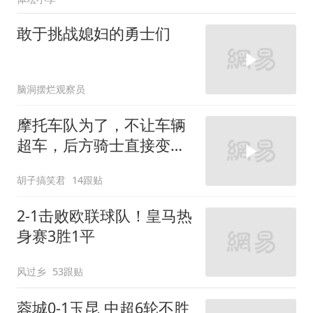
敢于挑战媳妇的勇士们
脑洞摆烂观察员
摩托车队为了，不让车辆
超车，后方骑士直接变道
压车！
胡子搞笑君
14跟贴
2-1击败欧联球队！皇马热
身赛3胜1平
风过乡
53跟贴
蓉城0-1玉昆 中超6轮不胜