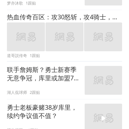
梦亦沐歌
1跟贴
热血传奇百区：攻30怒斩，攻4骑士，持久6复活戒指，一身精品祖玛系列真不赖！
道哥説传奇
1跟贴
联手詹姆斯？勇士新赛季
无意争冠，库里或加盟76
人
湖人侃球师
2跟贴
勇士老板豪赌38岁库里，
续约争议值不值？