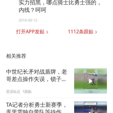
实力招黑，哪点骑士比勇士强的，
内线？呵呵
2016-06-12
打开APP发贴
1112
条跟贴
相关推荐
中世纪长矛对战盾牌，老
哥差点操作失误，锁子甲
都可能挡不住啊！
笑话站点
1跟贴
TA记者分析勇士新赛季，
库里需独自带队等待伤员