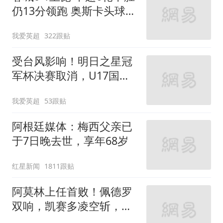
仍13分领跑 奥斯卡头球制
胜
我爱英超
322跟贴
受台风影响！明日之星冠
军杯决赛取消，U17国足
与阿森纳并列冠军
我爱英超
53跟贴
阿根廷媒体：梅西父亲已
于7日晚去世，享年68岁
红星新闻
1811跟贴
阿莫林上任首败！佩德罗
双响，凯赛多凌空斩，切
尔西3-0大胜AC米兰