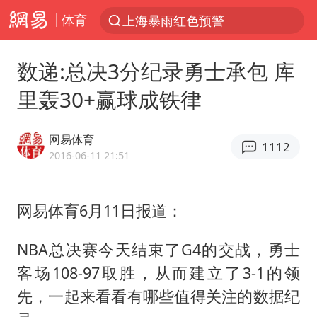
体育
上海暴雨红色预警
跨界融合拉长夏日经济消费链条
数递:总决3分纪录勇士承包 库
四川宜宾5.5级地震后余震为何不断
里轰30+赢球成铁律
白海豚5次眼壁置换
上海轨交全网络地面高架区段限速运行
网易体育
1112
王艺迪无缘横滨赛决赛
2016-06-11 21:51
2026年7月份居民消费价格同比上涨0.5%
网易体育6月11日报道：
武契奇会见泽连斯基有何意图
“伊斯兰版北约”出现
NBA总决赛今天结束了G4的交战，勇士
台铃电动车仅骑一年就断电趴窝
客场108-97取胜，从而建立了3-1的领
上海大部迎大暴雨
先，一起来看看有哪些值得关注的数据纪