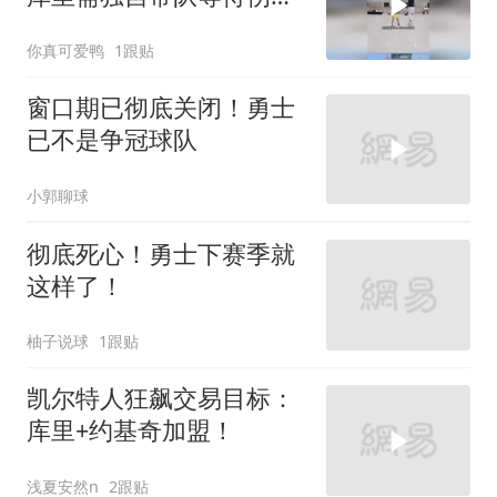
复出！
你真可爱鸭
1跟贴
窗口期已彻底关闭！勇士
已不是争冠球队
小郭聊球
彻底死心！勇士下赛季就
这样了！
柚子说球
1跟贴
凯尔特人狂飙交易目标：
库里+约基奇加盟！
浅夏安然n
2跟贴