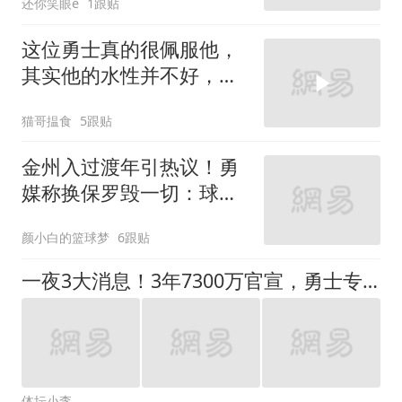
还你笑眼e
1跟贴
这位勇士真的很佩服他，
其实他的水性并不好，但
是他敢于下水救人
猫哥揾食
5跟贴
金州入过渡年引热议！勇
媒称换保罗毁一切：球迷
晒追梦拳击普尔导火索
颜小白的篮球梦
6跟贴
一夜3大消息！3年7300万官宣，勇士专注内部提升，骑士甩卖1人
体坛小李