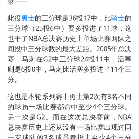
方桃子代言广告视频已下架
录——
浙江海域将现5到8米巨浪到狂浪
此役
勇士
的三分球是36投17中，比
骑士
的
伯克希尔净买入约200亿美元股票
三分球（25投6中）要多投进了11球，这
上交绝杀清华 姚明笑出表情包
也平了NBA总决赛历史上单场比赛两队之
曝美下令调查弹药库存信息遭泄露事件
间投中三分球数的最大差距。2005年总决
赛，马刺在G2中三分球24投11中，活塞
白海豚在海上打了个结
则是6投0中，马刺比活塞多投进了11个三
以军士兵把枪口对准中国记者
分。
构建更高水平的全民健身公共服务体系
这也是本轮系列赛中勇士第2次有3名不同
的球员一场比赛都命中至少4个三分球。
另一次是G2。而在这次总决赛前，NBA
总决赛历史上还从没有一场比赛出现过同
一支球队的3名球员都投中至少4个三分