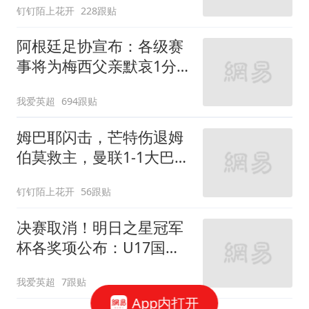
钉钉陌上花开
228跟贴
阿根廷足协宣布：各级赛
事将为梅西父亲默哀1分
钟 皇马巴萨官方哀悼
我爱英超
694跟贴
姆巴耶闪击，芒特伤退姆
伯莫救主，曼联1-1大巴黎
2连胜戛然而止
钉钉陌上花开
56跟贴
决赛取消！明日之星冠军
杯各奖项公布：U17国足
获4大奖 赵松源夺MVP
我爱英超
7跟贴
App内打开