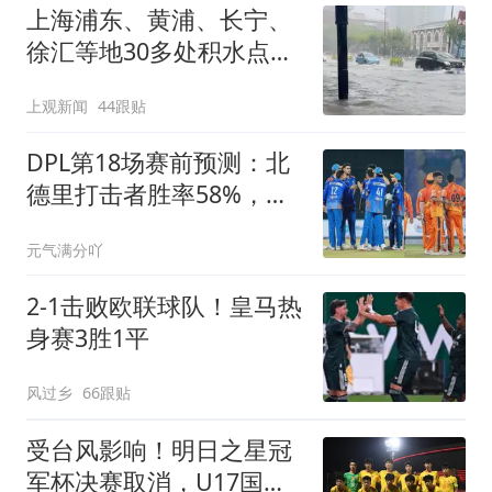
上海浦东、黄浦、长宁、
徐汇等地30多处积水点正
在抢排
上观新闻
44跟贴
DPL第18场赛前预测：北
德里打击者胜率58%，新
德里老虎力争止颓
元气满分吖
2-1击败欧联球队！皇马热
身赛3胜1平
风过乡
66跟贴
受台风影响！明日之星冠
军杯决赛取消，U17国足