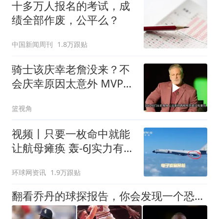
十多万人报名的考试，成
绩全部作废，公平么？
中国新闻周刊
1.8万跟贴
骑士该庆幸老詹没来？不
会庆幸原因太意外 MVP水
准看怎么打？
篮视角
视频丨只要一枚命中就能
让航母瘫痪 轰-6J实力有多
强？
环球网资讯
1.9万跟贴
翻看乔丹的球探报告，你会发现一个恐怖事实：缺点全是硬凑出来的