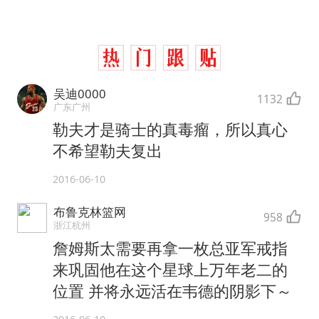
吴迪0000
1132
广东广州
勒夫才是骑士的真毒瘤，所以真心
不希望勒夫复出
2016-06-10
布鲁克林篮网
958
浙江杭州
詹姆斯太需要再拿一枚总亚军戒指
来巩固他在这个星球上万年老二的
位置 并将永远活在韦德的阴影下～