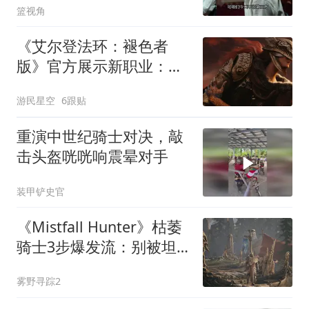
篮视角
《艾尔登法环：褪色者
版》官方展示新职业：帅
气十足
游民星空
6跟贴
重演中世纪骑士对决，敲
击头盔咣咣响震晕对手
装甲铲史官
《Mistfall Hunter》枯萎
骑士3步爆发流：别被坦
克外表骗了，秒杀才是唯
雾野寻踪2
一出路