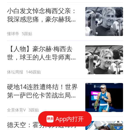
小白发文悼念梅西父亲：
我深感悲痛，豪尔赫我们
永远铭记你
懂球帝
5跟贴
【人物】豪尔赫·梅西去
世，球王的人生导师离开
了
体坛周报
146跟贴
硬地14连胜遭终结！世界
第一萨巴伦卡苦战出局，
无缘多伦多站八强
全景体育V
3跟贴
App内打开
德天空：霍芬海姆边锋丹