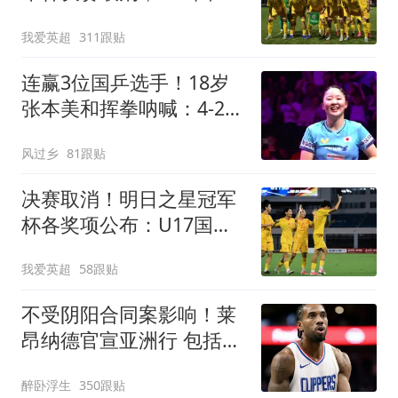
与阿森纳并列冠军
我爱英超
311跟贴
连赢3位国乒选手！18岁
张本美和挥拳呐喊：4-2击
败陈幸同 主场夺冠
风过乡
81跟贴
决赛取消！明日之星冠军
杯各奖项公布：U17国足
获4大奖 赵松源夺MVP
我爱英超
58跟贴
不受阴阳合同案影响！莱
昂纳德官宣亚洲行 包括中
国香港成都等地
醉卧浮生
350跟贴