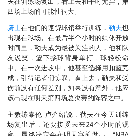
世界第1特鲁姆普斯诺克中国赛一轮游
夫在训练场复出，看上去和平时无异，第
四场上场的可能性很大。
新疆一婚礼线上邀请引热议
《龙餐馆》 冲奖
骑士
在他们的速贷球馆举行训练，
勒夫
也
国足U17与阿森纳决赛取消 并列冠军
出现在球场。在最后半个小时的媒体开放
上门女婿出轨女邻居多年被判重婚罪
时间里，勒夫成为最被关注的人，他和队
友说笑，篮下接球背身单打，球轻松命
构建更高水平的全民健身公共服务体系
中。在一次进攻中，他甚至选择用扣篮完
韩军前线部队连曝丑闻
成，引得记者们惊叹。看上去，勒夫和受
奋力开创中国式现代化建设新局面
伤前没有任何差别，如果没有意外，他应
该出现在明天第四场总决赛的阵容之中。
主教练泰伦-卢介绍说，勒夫在今天训练
场复出后，还要接受未来24个小时的观
察，最终决定会在明天赛前做出，“NBA