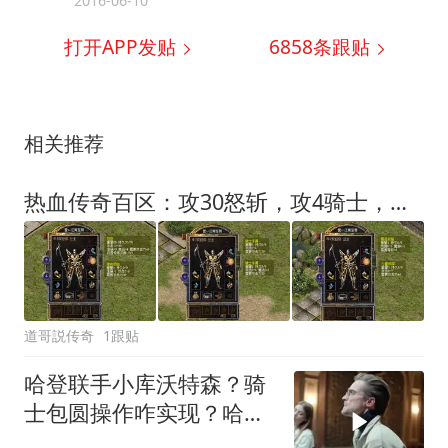
2016-06-10
打开APP发贴
6858
条跟贴
相关推荐
热血传奇百区：攻30怒斩，攻4骑士，持久6复活戒指，一身精品祖玛系列真不赖！
道哥説传奇
1跟贴
哈登联手小库沃特森？骑
士包圆操作咋实现？哈登
降薪能到啥规模？