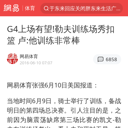
体育
于东来回应关闭胖东来生活广场店
上半年我国经营主体结构持续优化
G4上场有望!勒夫训练场秀扣
白海豚登陆强度略强于巴威
篮 卢:他训练非常棒
《披荆斩棘2026》阵容官宣
杭州机场已取消航班388架次
网易体育
6858
浙江省委书记：该停下的坚决停下来
2016-06-10 07:07
中国籍豪华游艇富商之子在泰国被杀
网易体育张强6月10日美国报道：
美将每月供乌爱国者拦截导弹
白海豚北上或致京津冀暴雨
当地时间6月9日，骑士举行了训练，备战
上海中心千吨“镇楼神器”摆动明显
明日的第四场总决赛。引人注目的是，之
10余省份将出现强风雨 局地特大暴雨
前因为脑震荡缺席第三场比赛的凯文-勒