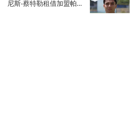
尼斯-蔡特勒租借加盟帕德
博恩
懂球帝
海港最近两场对阵升班马
的中超比赛中均失利，但
此前曾取过13连胜
懂球帝
阿媒：阿根廷足协用旋转
木马策略拖延诉讼，并关
注美国调查
懂球帝
本-雅各布斯：那不勒斯希
望以1000万欧出售卢卡库