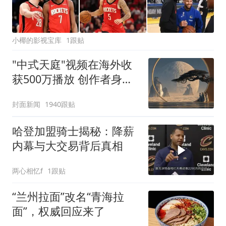
小椰的影视宝库
1跟贴
"中式天庭"视频在海外收
获500万播放 创作者身份
披露
封面新闻
1940跟贴
哈登加盟骑士揭秘：降薪
内幕与大交易背后真相
两心相忆f
1跟贴
“兰州拉面”改名“青海拉
面”，权威回应来了