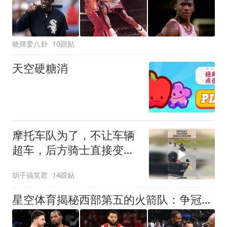
晓肂爱八卦
10跟贴
天空硬糖消
摩托车队为了，不让车辆
超车，后方骑士直接变道
压车！
胡子搞笑君
14跟贴
星空体育揭秘西部第五的火箭队：争冠梦与错失的机遇