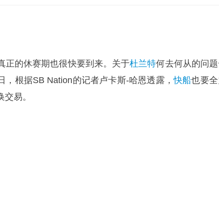
，真正的休赛期也很快要到来。关于
杜兰特
何去何从的问题
根据SB Nation的记者卢卡斯-哈恩透露，
快船
也要全
换交易。