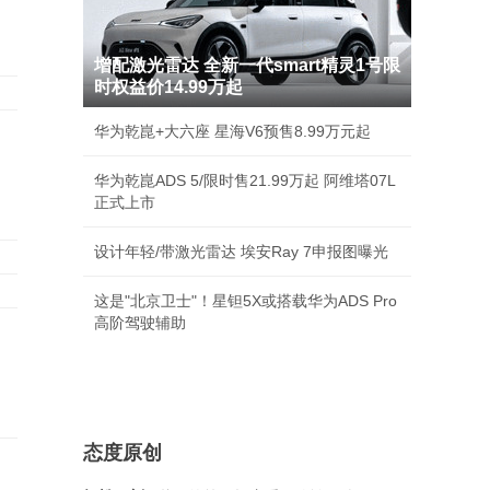
增配激光雷达 全新一代smart精灵1号限
时权益价14.99万起
华为乾崑+大六座 星海V6预售8.99万元起
华为乾崑ADS 5/限时售21.99万起 阿维塔07L
正式上市
设计年轻/带激光雷达 埃安Ray 7申报图曝光
这是"北京卫士"！星钽5X或搭载华为ADS Pro
高阶驾驶辅助
态度原创