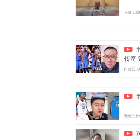
马健 2026
传奇
白首狂夫n 2
无色的梦x 2