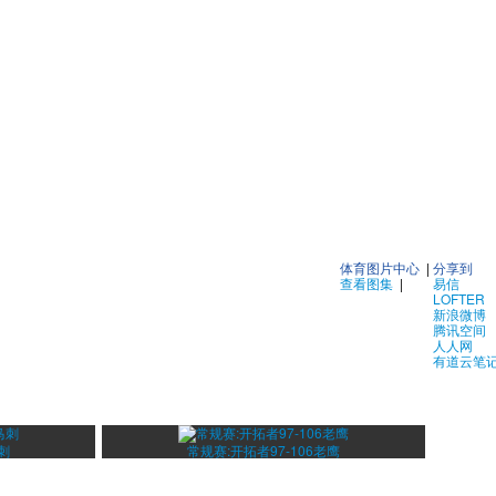
体育图片中心
|
分享到
查看图集
|
易信
LOFTER
新浪微博
腾讯空间
人人网
有道云笔
刺
常规赛:开拓者97-106老鹰