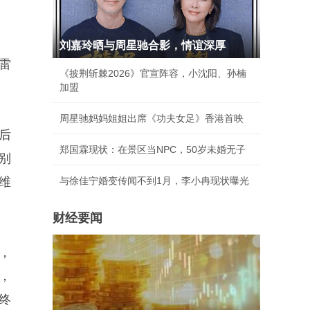
刘嘉玲晒与周星驰合影，情谊深厚
雷
《披荆斩棘2026》官宣阵容，小沈阳、孙楠
加盟
周星驰妈妈姐姐出席《功夫女足》香港首映
后
郑国霖现状：在景区当NPC，50岁未婚无子
别
维
与徐佳宁婚变传闻不到1月，李小冉现状曝光
财经要闻
元，
，
终