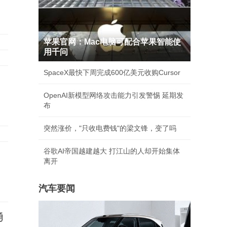
苹果官网：Mac电脑可配合苹果智能使
用千问
SpaceX最快下周完成600亿美元收购Cursor
OpenAI新模型网络攻击能力引发警惕 延期发
布
突然涨价，"只收电费钱"的梁文锋，变了吗
谷歌AI帝国越建越大 打江山的人却开始集体
离开
汽车要闻
勇