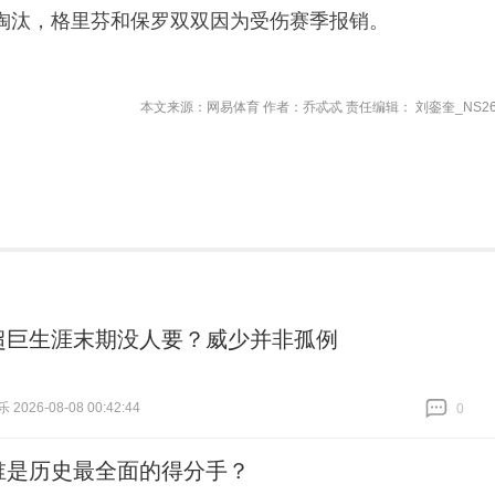
淘汰，格里芬和保罗双双因为受伤赛季报销。
本文来源：网易体育 作者：乔忒忒 责任编辑： 刘銮奎_NS26
超巨生涯末期没人要？威少并非孤例
026-08-08 00:42:44
0
跟贴
0
谁是历史最全面的得分手？