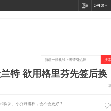
兰特 欲用格里芬先签后换
和保罗、小乔丹搭档，会不会更好？