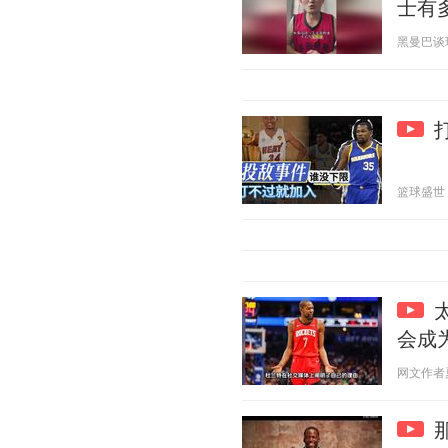
士有
黑曼巴谈球 2
篮球盛世 20
会成
网文作者夏少