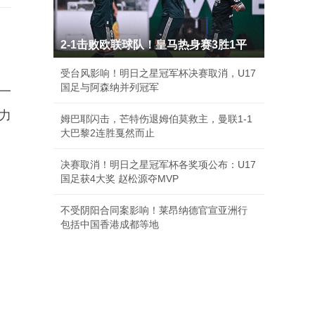
2-1击败欧联球队！皇马热身赛3胜1平
受台风影响！明日之星冠军杯决赛取消，U17
国足与阿森纳并列冠军
一
力
姆巴耶闪击，芒特伤退姆伯莫救主，曼联1-1
大巴黎2连胜戛然而止
决赛取消！明日之星冠军杯各奖项公布：U17
国足获4大奖 赵松源夺MVP
不受阴阳合同案影响！莱昂纳德官宣亚洲行
包括中国香港成都等地