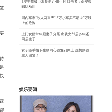
9岁男孩被巨浪卷走近48小时 目击者：保安曾
喊话劝阻
签
国内车市"冰火两重天":5万小车卖不动 40万以
上的抢购
要
上门女婿常年跟妻子分居 出轨女邻居多年还
同居生子
女子随手拍下生锈同心锁发到网上 没想到锁
主人回复了
特
是
快
娱乐要闻
霆
都