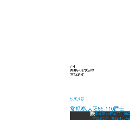
/14
图集已浏览完毕
重新浏览
悦图推荐
常规赛:太阳89-110爵士
常规赛:步行者92-106马