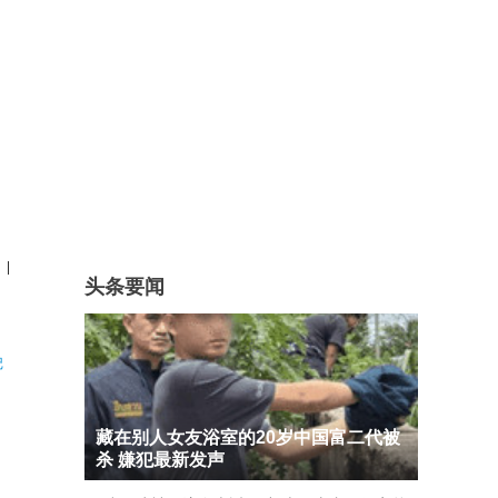
|
头条要闻
记
藏在别人女友浴室的20岁中国富二代被
杀 嫌犯最新发声