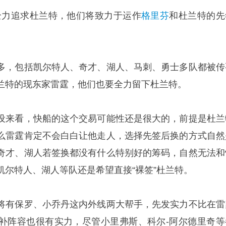
全力追求杜兰特，他们将致力于运作
格里芬
和杜兰特的先
多，包括凯尔特人、奇才、湖人、马刺、勇士多队都被传
兰特的现东家雷霆，他们也要全力留下杜兰特。
设来看，快船的这个交易可能性还是很大的，前提是杜兰
么雷霆肯定不会白白让他走人，选择先签后换的方式自然
奇才、湖人若签换都没有什么特别好的筹码，自然无法和
凯尔特人、湖人等队还是希望直接“裸签”杜兰特。
将有保罗、小乔丹这内外线两大帮手，先发实力不比在雷
补阵容也很有实力，尽管小里弗斯、科尔-阿尔德里奇等