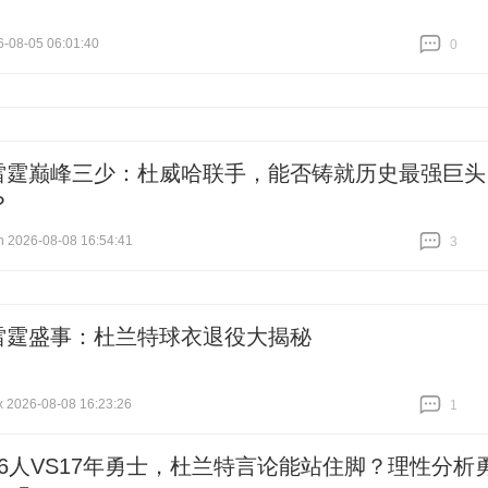
-08-05 06:01:40
0
跟贴
0
雷霆巅峰三少：杜威哈联手，能否铸就历史最强巨头
？
026-08-08 16:54:41
3
跟贴
3
雷霆盛事：杜兰特球衣退役大揭秘
026-08-08 16:23:26
1
跟贴
1
76人VS17年勇士，杜兰特言论能站住脚？理性分析