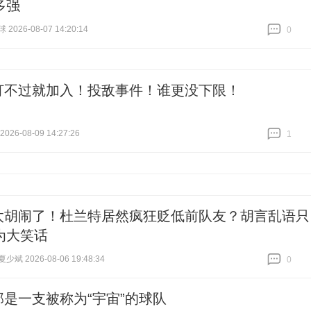
多强
026-08-07 14:20:14
0
跟贴
0
打不过就加入！投敌事件！谁更没下限！
26-08-09 14:27:26
1
跟贴
1
太胡闹了！杜兰特居然疯狂贬低前队友？胡言乱语只
为大笑话
斌 2026-08-06 19:48:34
0
跟贴
0
那是一支被称为“宇宙”的球队