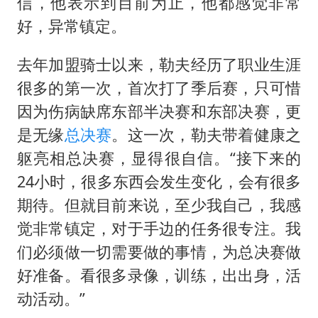
哈尔滨暴雨饭店门挡积水
信，他表示到目前为止，他都感觉非常
好，异常镇定。
服务实体经济 财政金融打出组合拳
男子结婚8年发现3个女儿均非亲生
去年加盟骑士以来，勒夫经历了职业生涯
奋进开新局 实干挑大梁
很多的第一次，首次打了季后赛，只可惜
因为伤病缺席东部半决赛和东部决赛，更
是无缘
总决赛
。这一次，勒夫带着健康之
躯亮相总决赛，显得很自信。“接下来的
24小时，很多东西会发生变化，会有很多
期待。但就目前来说，至少我自己，我感
觉非常镇定，对于手边的任务很专注。我
们必须做一切需要做的事情，为总决赛做
好准备。看很多录像，训练，出出身，活
动活动。”