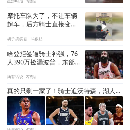
星沙时报
3跟贴
这父母也太大意了
摩托车队为了，不让车辆
超车，后方骑士直接变道
压车！
胡子搞笑君
14跟贴
哈登拒签逼骑士补强，76
人390万捡漏波普，东部
要变天
涵有话说
2跟贴
真的只剩一家了！骑士追沃特森，湖人拿克莱，库明加只能去森林狼
徐觳解说
4跟贴