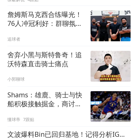
詹姆斯马克西合练曝光！
76人冲冠利好：群聊氛围
很好老詹十分活跃
追球者
舍弃小黑与斯特鲁奇！追
沃特森直击骑士痛点
小郭聊球
Shams：雄鹿、骑士与快
船积极接触掘金，商讨沃
特森先签后换
懂球帝
7跟贴
文波爆料Bin已回归基地！记得分析IG世界赛：直通仅有理论可能