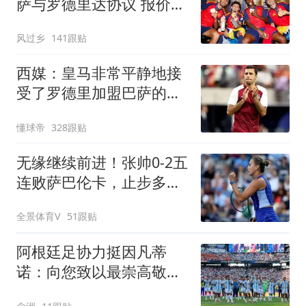
萨与罗德里达协议 报价
6000万欧与曼城谈判
风过乡
141跟贴
西媒：皇马非常平静地接
受了罗德里加盟巴萨的决
定
懂球帝
328跟贴
无缘继续前进！张帅0-2五
连败萨巴伦卡，止步多伦
多站第3轮
全景体育V
51跟贴
阿根廷足协力挺因凡蒂
诺：向您致以最崇高敬意
连任才是正确道路