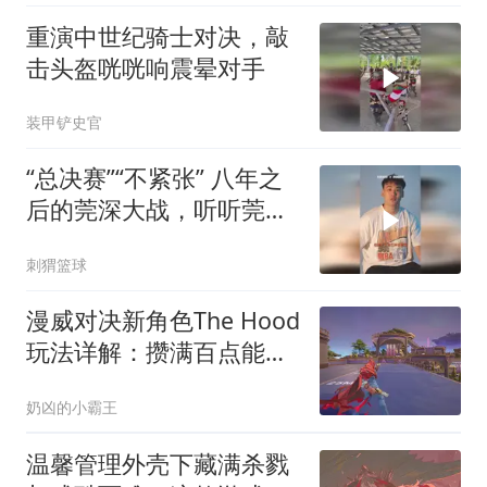
重演中世纪骑士对决，敲
击头盔咣咣响震晕对手
装甲铲史官
“总决赛”“不紧张” 八年之
后的莞深大战，听听莞军
将士都说了什么
刺猬篮球
漫威对决新角色The Hood
玩法详解：攒满百点能量
双持射击，9.5赛季先锋定
奶凶的小霸王
位大洗牌？
温馨管理外壳下藏满杀戮