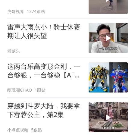
虎哥视界
1374跟贴
雷声大雨点小！骑士休赛
期让人很失望
老威头
这两台乐高变形金刚，一
台够狠，一台够稳【AFOL
节作品抢先看】
酷玩潮CHAO
1跟贴
穿越到斗罗大陆，我要拿
下蓉蓉公主，第2集
小点点视频
5跟贴