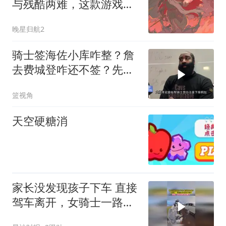
与残酷两难，这款游戏的
时间旅行系统堪称一绝
晚星归航2
骑士签海佐小库咋整？詹
去费城登咋还不签？先签
后换还能不能搞？
篮视角
天空硬糖消
家长没发现孩子下车 直接
驾车离开，女骑士一路追
赶告知孩子家长，网友：