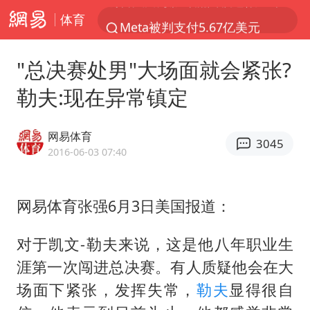
体育
Meta被判支付5.67亿美元
台风白海豚逼近 暴雨大暴雨来袭
"总决赛处男"大场面就会紧张?
47岁妈妈突然产女 26岁女儿：很震惊
勒夫:现在异常镇定
OpenAI为免费用户升级GPT-5.6 Luna
日本广岛民众举行游行反对政府行径
网易体育
3045
实探山东最热的“中国蔬菜之乡”
2016-06-03 07:40
女子开一天一夜空调后二氧化碳中毒
网易体育张强6月3日美国报道：
台风白海豚最新路径研判来了
船舶避风项目停工 多地全力防台风
对于凯文-勒夫来说，这是他八年职业生
粉笔发布“自曝式”公开信
涯第一次闯进总决赛。有人质疑他会在大
现代版摸金校尉落网查获400多枚古币
场面下紧张，发挥失常，
勒夫
显得很自