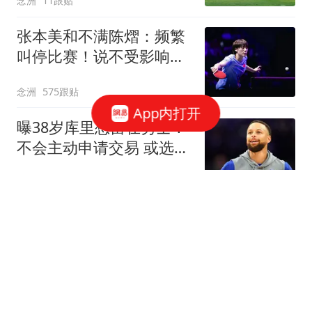
念洲
11跟贴
张本美和不满陈熠：频繁
叫停比赛！说不受影响是
假话 誓要夺冠
念洲
575跟贴
App内打开
曝38岁库里想留在勇士！
不会主动申请交易 或选择
降薪帮助球队
罗说NBA
427跟贴
无缘首进大师赛16强！商
竣程遭逆转惜败19号种
子，止步蒙特利尔第3轮
全景体育V
4跟贴
官方：大巴黎从摩纳哥签