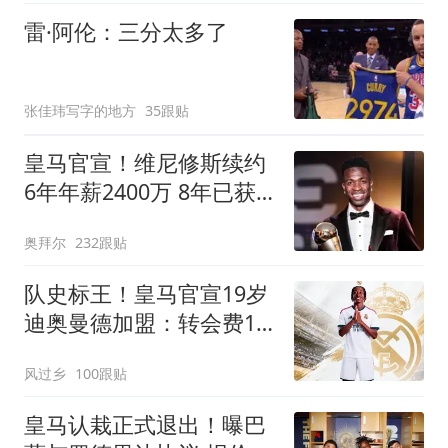
雷·阿伦：三分太多了
张佳玮写字的地方
35跟贴
皇马官宣！维尼修斯续约
6年年薪2400万 8年已获
14冠
奥拜尔
232跟贴
队史标王！皇马官宣19岁
迪奥曼德加盟：转会费1.4
亿欧
风过乡
100跟贴
皇马认栽正式退出！曝巴