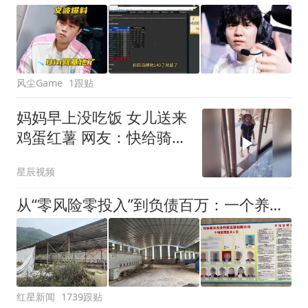
风尘Game
1跟贴
妈妈早上没吃饭 女儿送来
鸡蛋红薯 网友：快给骑士
打赏
星辰视频
从“零风险零投入”到负债百万：一个养牛项目崩盘后，谁该为农户的贷款买单丨红星调查
红星新闻
1739跟贴