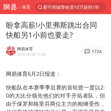
体育
看守所辅警收受10万获刑1年
以“新”破局 首发经济点亮城市消费活力
盼拿高薪!小里弗斯跳出合同
台风白海豚进入48小时警戒线
快船另1小前也要走?
中方回应是否在太平洋海底开采稀土
台风白海豚影响中国已成定局
网易体育
1724
佛得角门将亮相智利俱乐部主场
2016-06-02 11:34
U17国足1分钟轰2球
网易体育6月2日报道：
宇树科技发行价格150.80元/股
五粮液渠道价一箱上涨近百元
快船队在本赛季季后赛的首轮曾一度以2-
法国下周开始禁止未经同意的电话营销
0的大比分领先他们的对手开拓者队，但
“深圳地面沉降致车辆损坏”不实
由于保罗和格里芬两位主力的相继受伤，