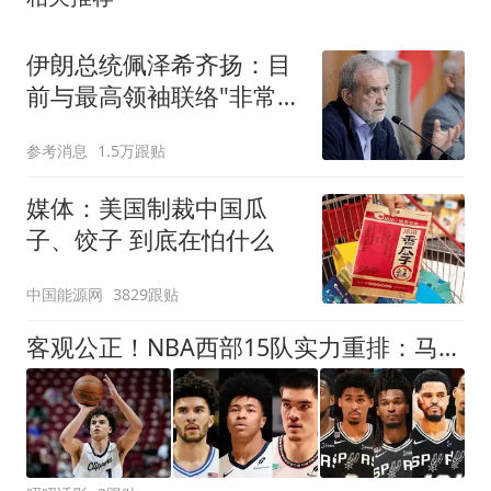
伊朗总统佩泽希齐扬：目
前与最高领袖联络"非常困
难"
参考消息
1.5万跟贴
媒体：美国制裁中国瓜
子、饺子 到底在怕什么
中国能源网
3829跟贴
客观公正！NBA西部15队实力重排：马刺第1、火箭第3！