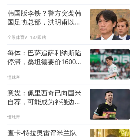
韩国版李铁？警方突袭韩
国足协总部，洪明甫以犯
罪嫌疑人身份被传唤
全景体育V
187跟贴
每体：巴萨追萨利纳斯陷
停滞，桑坦德要价1600万
欧
懂球帝
意媒：佩里西奇已向国米
自荐，可能成为补强边路
的临时方案
懂球帝
查卡-特拉奥雷评米兰队