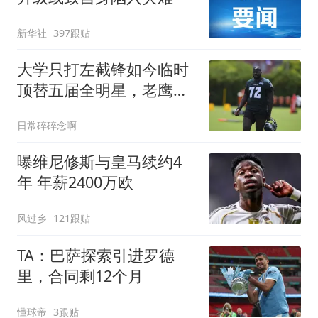
新华社
397跟贴
大学只打左截锋如今临时
顶替五届全明星，老鹰新
秀直言：完全是两码事
日常碎碎念啊
曝维尼修斯与皇马续约4
年 年薪2400万欧
风过乡
121跟贴
TA：巴萨探索引进罗德
里，合同剩12个月
懂球帝
3跟贴