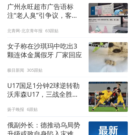
广州永旺超市广告语标
注“老人臭”引争议，客服
回应
北青网-北京青年报
63跟贴
女子称在沙琪玛中吃出3
颗连体金属假牙 厂家回应
极目新闻
305跟贴
U17国足1分钟2球逆转勒
沃库森U17，三战全胜！
赵松源替补登场传射建功
扬子晚报
6跟贴
俄副外长：德推动乌局势
升级或致自身陷入灾难