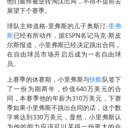
24小时不关空调 电费会更低吗
他们最终被逆转淘汰出局，不得不提前去
展望下个赛季。
把党建设得更加坚强有力
宇树科技王兴兴身家有望超200亿元
球队主帅道格-里弗斯的儿子奥斯汀-
里弗
村民谈“梅姨”：叫的其实是“媒姨”
斯
已经有所动作，据ESPN名记马克-斯皮
中国养老床位“三连降”
尔斯报道，小里弗斯已经决定跳出合同，
在自由球员市场开启后成为一名自由球
贵州轮胎子公司获美国退税8136万
员。
郑国霖回应去景区上班被保安拦下
奋进开新局 实干挑大梁
上赛季的休赛期，小里弗斯与
快船
队签下
了一份为期两年，价值640万美元的合
同，本赛季他的年薪为310万美元，下赛
季如果小里弗斯不跳出合同的话，这个数
字将达到330万美元，显然，小里弗斯认
为他的能力应该可以某得一份更大的合