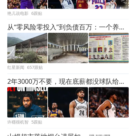
艳儿说电影
6跟贴
从“零风险零投入”到负债百万：一个养牛项目崩盘后，谁该为农户的贷款买单丨红星调查
红星新闻
657跟贴
2年3000万不要，现在底薪都没球队给，太惨了
许穩很机智
5跟贴