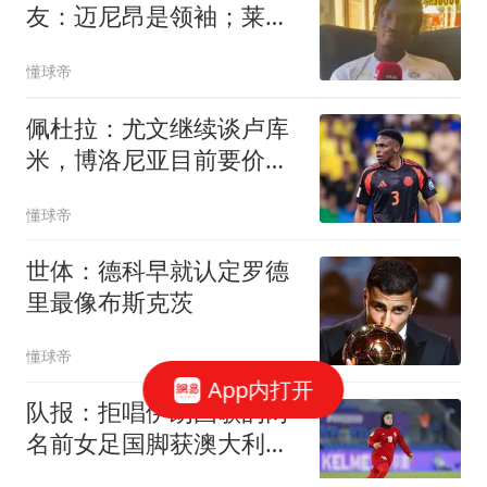
友：迈尼昂是领袖；莱奥
最会穿搭
懂球帝
佩杜拉：尤文继续谈卢库
米，博洛尼亚目前要价
2000万欧+奖金
懂球帝
世体：德科早就认定罗德
里最像布斯克茨
懂球帝
App内打开
队报：拒唱伊朗国歌的两
名前女足国脚获澳大利亚
国籍