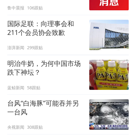
起；当事人：鱼重7斤6
鲁中晨报
106跟贴
两，做成红烧辣子鱼块，
味道很好
国际足联：向理事会和
211个会员协会致歉
澎湃新闻
299跟贴
明治牛奶，为何中国市场
跌下神坛？
蓝鲸新闻
58跟贴
台风“白海豚”可能吞并另
一台风
央视新闻
308跟贴