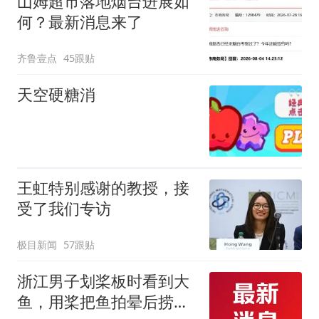
山姆超市落地烟台进展如
何？最新消息来了
齐鲁壹点
45跟贴
天空硬糖消
王虹特别感谢的教授，接
受了我们专访
极目新闻
57跟贴
浙江男子划桨板时看到大
鱼，用桨把鱼拍晕后捞