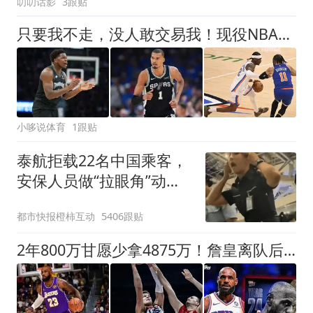
叨叨话影
3跟贴
只要我不走，没人敢交易我！现役NBA这5人正是如此
小哆说体育
1跟贴
泰航拒载22名中国乘客，
安保人员做“拉眼角”动
作，泰国机场最新回应：
都市快报橙柿互动
5406跟贴
拒绝登机决定由航司作
出；亲历者：曾承诺免费
2年800万甘愿少拿4875万！詹皇离队后，湖人砸4.46亿豪赌西部格局
改签但没兑现